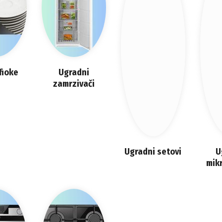
fioke
Ugradni
zamrzivači
Ugradni setovi
U
mik