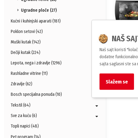
Ugradne ploče (27)
Kućni i kuhinjski aparati (181)
Poklon setovi (42)
NAŠ SAJ
Muški kutak (142)
Naš sajt koristi "kola
Ugradne
Dečiji kutak (224)
dodatne funkcionalnos
Lepota, nega i zdravlje (1296)
sajta saglasni ste sa
Rashladne vitrine (11)
Slažem se
Zdravlje (62)
Bosch specijalna ponuda (10)
Tekstil (64)
Sve za kuću (6)
Topli napici (48)
Pet program (14)