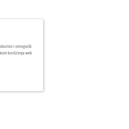
iskustvo i omogućili
vkom korišćenja web