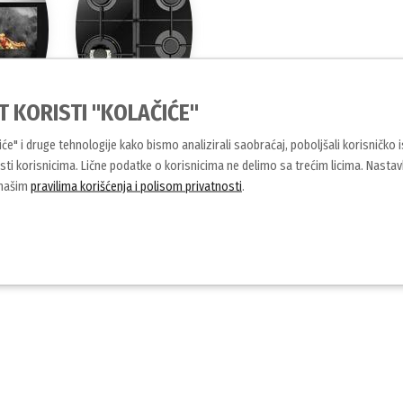
T KORISTI "KOLAČIĆE"
čiće" i druge tehnologije kako bismo analizirali saobraćaj, poboljšali korisničko 
 rerne
Ugradne ploče
ti korisnicima. Lične podatke o korisnicima ne delimo sa trećim licima. Nasta
 našim
pravilima korišćenja i polisom privatnosti
.