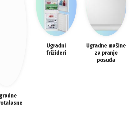
Ugradni
Ugradne mašine
frižideri
za pranje
posuđa
gradne
rotalasne