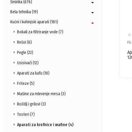
Šminka (676)
Bela tehnika (19)
Kućni i kuhinjski aparati (181)
Bokali za filtriranje vode (7)
Rešoi (6)
FG
Ap
Pegle (22)
1
Usisivači (12)
Aparati za kafu (10)
Friteze (5)
Mašine za mlevenje mesa (3)
Roštilj i grilovi (3)
Tosteri (7)
Aparati za krofnice i mafine (4)