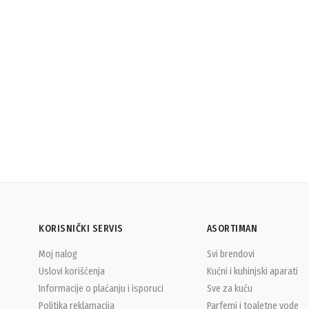
KORISNIČKI SERVIS
ASORTIMAN
Moj nalog
Svi brendovi
Uslovi korišćenja
Kućni i kuhinjski aparati
Informacije o plaćanju i isporuci
Sve za kuću
Politika reklamacija
Parfemi i toaletne vode