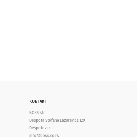
KONTAKT
BOSS str
Despota Stefana Lazarevića 129
Despotovac
info@boss.co.rs