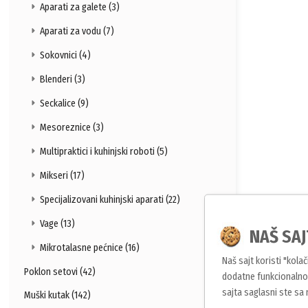
Aparati za galete (3)
Aparati za vodu (7)
Sokovnici (4)
Blenderi (3)
Seckalice (9)
Mesoreznice (3)
Multipraktici i kuhinjski roboti (5)
Mikseri (17)
Specijalizovani kuhinjski aparati (22)
Vage (13)
NAŠ SAJ
Mikrotalasne pećnice (16)
Naš sajt koristi "kola
Poklon setovi (42)
dodatne funkcionalnos
sajta saglasni ste sa
Muški kutak (142)