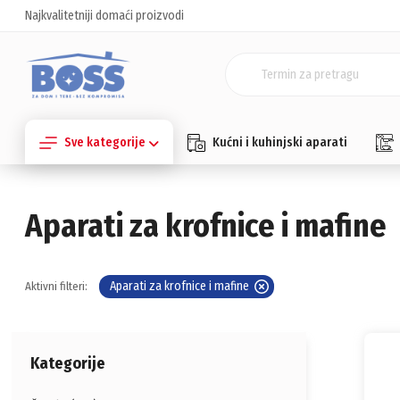
Najkvalitetniji domaći proizvodi
Sve kategorije
Kućni i kuhinjski aparati
Aparati za krofnice i mafine
Aparati za krofnice i mafine
Aktivni filteri:
Kategorije