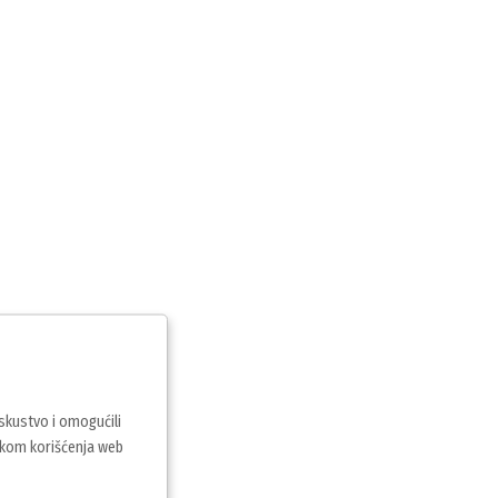
iskustvo i omogućili
vkom korišćenja web