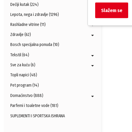
Dečiji kutak (224)
Slažem se
Lepota, nega i zdravlje (1296)
Rashladne vitrine (11)
Zdravlje (62)
Bosch specijalna ponuda (10)
Tekstil (64)
Sve za kuću (6)
Topli napici (48)
Pet program (14)
Domaćinstvo (888)
Parfemi i toaletne vode (181)
SUPLEMENTI I SPORTSKA ISHRANA