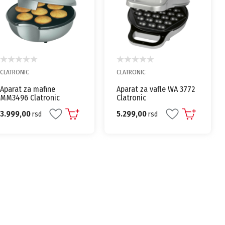
CLATRONIC
CLATRONIC
Aparat za mafine
Aparat za vafle WA 3772
MM3496 Clatronic
Clatronic
3.999,00
5.299,00
rsd
rsd