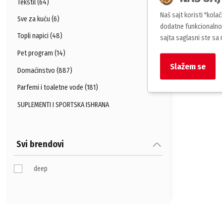
Tekstil (64)
Naš sajt koristi "kola
Sve za kuću (6)
dodatne funkcionalnos
Topli napici (48)
sajta saglasni ste sa
Pet program (14)
Slažem se
Domaćinstvo (887)
Parfemi i toaletne vode (181)
SUPLEMENTI I SPORTSKA ISHRANA
Svi brendovi
deep