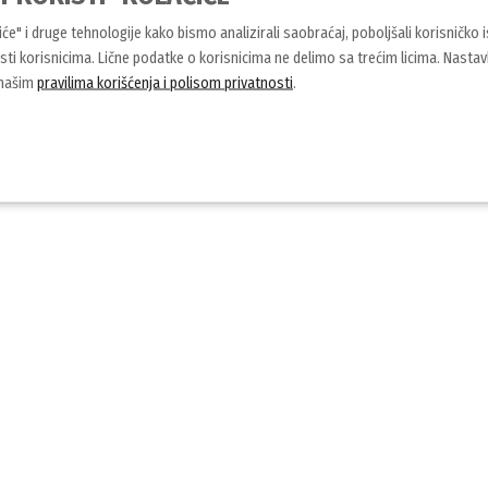
čiće" i druge tehnologije kako bismo analizirali saobraćaj, poboljšali korisničko 
ti korisnicima. Lične podatke o korisnicima ne delimo sa trećim licima. Nasta
 našim
pravilima korišćenja i polisom privatnosti
.