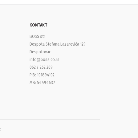
KONTAKT
BOSS str
Despota Stefana Lazarevića 129
Despotovac
info@boss.co.rs
062 / 262 209
PIB: 101894102
MB: 54494637
t