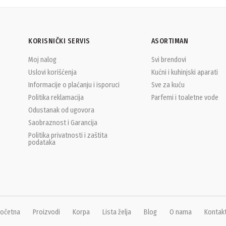
KORISNIČKI SERVIS
ASORTIMAN
Moj nalog
Svi brendovi
Uslovi korišćenja
Kućni i kuhinjski aparati
Informacije o plaćanju i isporuci
Sve za kuću
Politika reklamacija
Parfemi i toaletne vode
Odustanak od ugovora
Saobraznost i Garancija
Politika privatnosti i zaštita
podataka
očetna
Proizvodi
Korpa
Lista želja
Blog
O nama
Kontak