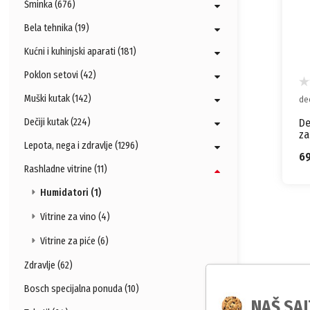
Šminka (676)
Bela tehnika (19)
Kućni i kuhinjski aparati (181)
Poklon setovi (42)
Muški kutak (142)
de
De
Dečiji kutak (224)
za
Lepota, nega i zdravlje (1296)
6
Rashladne vitrine (11)
Humidatori (1)
Vitrine za vino (4)
Vitrine za piće (6)
Zdravlje (62)
Bosch specijalna ponuda (10)
NAŠ SAJ