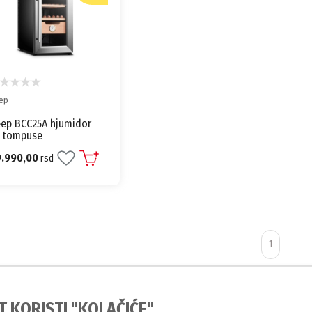
ep
ep BCC25A hjumidor
 tompuse
9.990,00
rsd
1
T KORISTI "KOLAČIĆE"