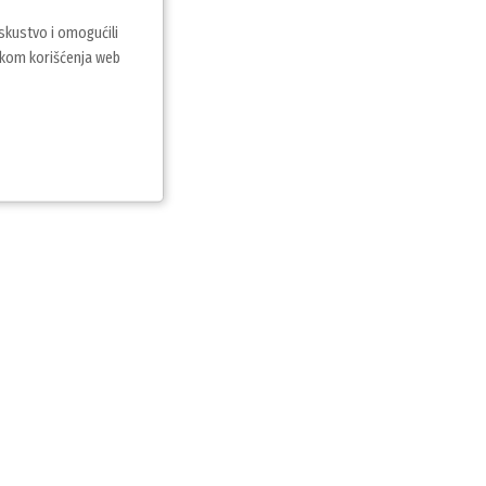
iskustvo i omogućili
vkom korišćenja web