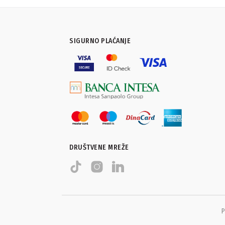
SIGURNO PLAĆANJE
DRUŠTVENE MREŽE
P