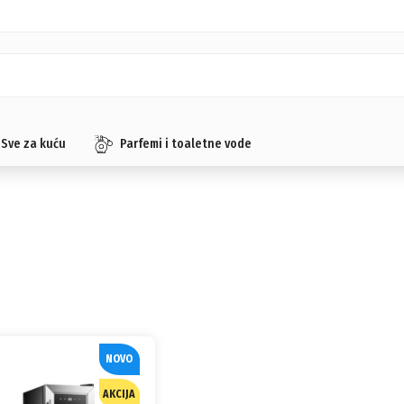
Sve za kuću
Parfemi i toaletne vode
NOVO
AKCIJA