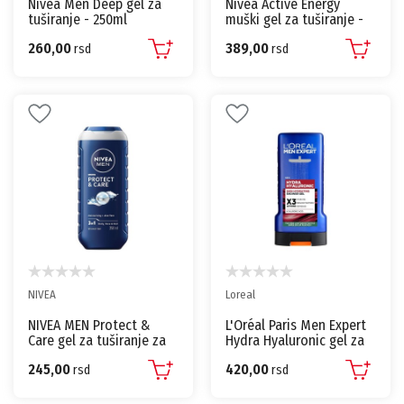
Nivea Men Deep gel za
Nivea Active Energy
tuširanje - 250ml
muški gel za tuširanje -
500ml
260,00
389,00
rsd
rsd
NIVEA
Loreal
NIVEA MEN Protect &
L'Oréal Paris Men Expert
Care gel za tuširanje za
Hydra Hyaluronic gel za
muškarce - 250 ml
tuširanje – 3 u 1, 300ml
245,00
420,00
rsd
rsd