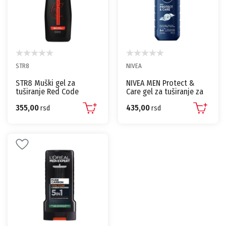
STR8
NIVEA
STR8 Muški gel za
NIVEA MEN Protect &
tuširanje Red Code
Care gel za tuširanje za
400ml
muškarce 500 ml
355,00
435,00
rsd
rsd