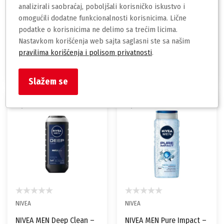
analizirali saobraćaj, poboljšali korisničko iskustvo i
omogućili dodatne funkcionalnosti korisnicima. Lične
Loreal
NIVEA
podatke o korisnicima ne delimo sa trećim licima.
Nastavkom korišćenja web sajta saglasni ste sa našim
L Oréal Paris Men Expert
NIVEA MEN Sensitive –
Magnesium Defense –
Gel za tuširanje - 250 ml
pravilima korišćenja i polisom privatnosti
.
Gel za tuširanje - 300 ml
420,00
250,00
rsd
rsd
Slažem se
NIVEA
NIVEA
NIVEA MEN Deep Clean –
NIVEA MEN Pure Impact –