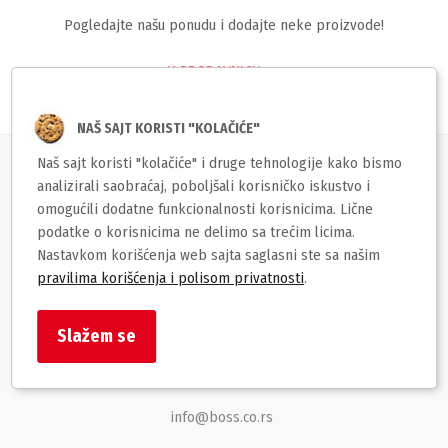
Pogledajte našu ponudu i dodajte neke proizvode!
U PRODAVNICU →
NAŠ SAJT KORISTI "KOLAČIĆE"
Naš sajt koristi "kolačiće" i druge tehnologije kako bismo
Korisnički servis
analizirali saobraćaj, poboljšali korisničko iskustvo i
omogućili dodatne funkcionalnosti korisnicima. Lične
podatke o korisnicima ne delimo sa trećim licima.
Brzi linkovi
Nastavkom korišćenja web sajta saglasni ste sa našim
pravilima korišćenja i polisom privatnosti
.
BOSS str
Slažem se
Despota Stefana Lazarevića 129
Despotovac
info@boss.co.rs