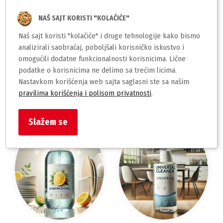
NAŠ SAJT KORISTI "KOLAČIĆE"
Naš sajt koristi "kolačiće" i druge tehnologije kako bismo
analizirali saobraćaj, poboljšali korisničko iskustvo i
omogućili dodatne funkcionalnosti korisnicima. Lične
podatke o korisnicima ne delimo sa trećim licima.
Osveživači prostora
Održavanje
Nastavkom korišćenja web sajta saglasni ste sa našim
nameštaja,stakla i
pravilima korišćenja i polisom privatnosti
.
podova
Slažem se