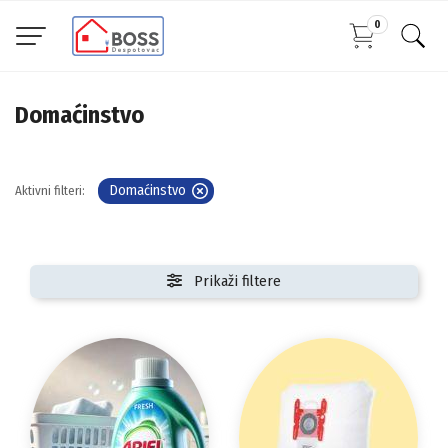
0
Domaćinstvo
Domaćinstvo
Aktivni filteri:
Prikaži filtere