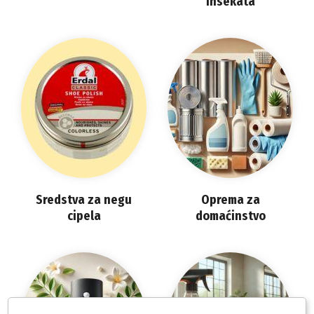
insekata
Sredstva za negu
Oprema za
cipela
domaćinstvo