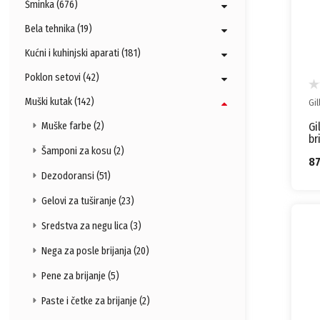
Šminka (676)
Bela tehnika (19)
Kućni i kuhinjski aparati (181)
Poklon setovi (42)
Muški kutak (142)
Gil
Gi
Muške farbe (2)
br
pa
Šamponi za kosu (2)
8
Dezodoransi (51)
Gelovi za tuširanje (23)
Sredstva za negu lica (3)
Nega za posle brijanja (20)
Pene za brijanje (5)
Paste i četke za brijanje (2)