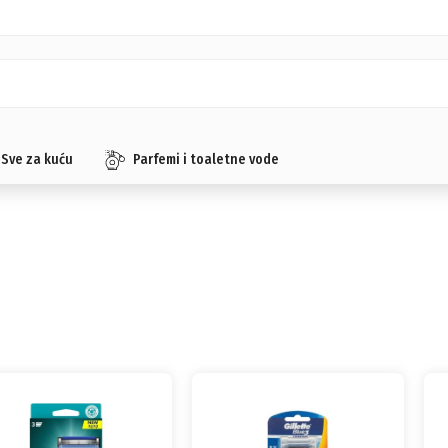
Sve za kuću
Parfemi i toaletne vode