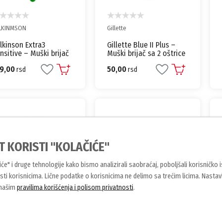
LKINMSON
Gillette
lkinson Extra3
Gillette Blue II Plus –
nsitive – Muški brijač
Muški brijač sa 2 oštrice
 3 oštrice
39,00
50,00
rsd
rsd
T KORISTI "KOLAČIĆE"
čiće" i druge tehnologije kako bismo analizirali saobraćaj, poboljšali korisničko 
ti korisnicima. Lične podatke o korisnicima ne delimo sa trećim licima. Nasta
 našim
pravilima korišćenja i polisom privatnosti
.
C
BIC