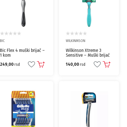
BIC
WILKINMSON
Bic Flex 4 muški brijač –
Wilkinson Xtreme 3
1 kom
Sensitive – Muški brijač
sa 3 oštrice
249,00
140,00
rsd
rsd