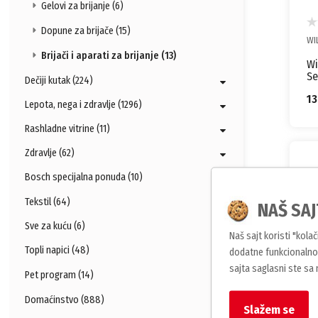
Gelovi za brijanje (6)
Dopune za brijače (15)
WI
Brijači i aparati za brijanje (13)
Wi
Se
Dečiji kutak (224)
sa
1
Lepota, nega i zdravlje (1296)
Rashladne vitrine (11)
Zdravlje (62)
Bosch specijalna ponuda (10)
Tekstil (64)
NAŠ SAJ
Sve za kuću (6)
Naš sajt koristi "kola
Topli napici (48)
dodatne funkcionalnos
sajta saglasni ste sa
Pet program (14)
BI
Domaćinstvo (888)
Slažem se