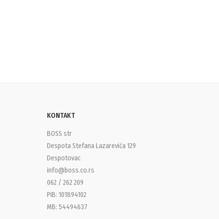
KONTAKT
BOSS str
Despota Stefana Lazarevića 129
Despotovac
info@boss.co.rs
062 / 262 209
PIB: 101894102
MB: 54494637