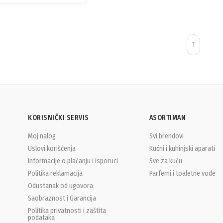
1
KORISNIČKI SERVIS
ASORTIMAN
Moj nalog
Svi brendovi
Uslovi korišćenja
Kućni i kuhinjski aparati
Informacije o plaćanju i isporuci
Sve za kuću
Politika reklamacija
Parfemi i toaletne vode
Odustanak od ugovora
Saobraznost i Garancija
Politika privatnosti i zaštita
podataka