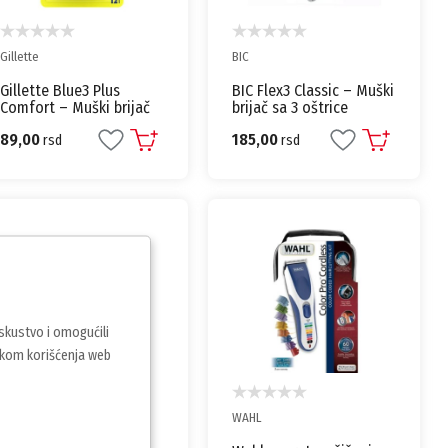
Gillette
BIC
Gillette Blue3 Plus
BIC Flex3 Classic – Muški
Comfort – Muški brijač
brijač sa 3 oštrice
sa 3 oštrice
89,00
185,00
rsd
rsd
iskustvo i omogućili
vkom korišćenja web
Rosberg
WAHL