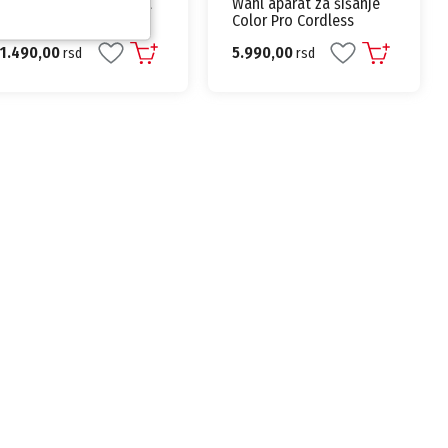
AEG Zamenska glava za
Wahl aparat za šišanje
brijaći aparat HR 5625
Color Pro Cordless
09649-016
1.490,00
5.990,00
rsd
rsd