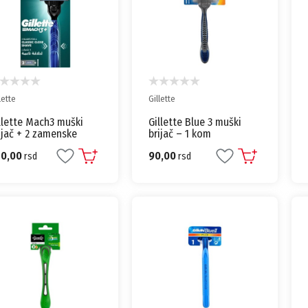
lette
Gillette
llette Mach3 muški
Gillette Blue 3 muški
ijač + 2 zamenske
brijač – 1 kom
trone
70,00
90,00
rsd
rsd