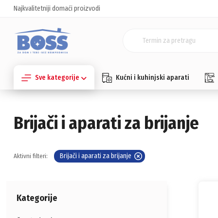
Najkvalitetniji domaći proizvodi
Sve kategorije
Kućni i kuhinjski aparati
Brijači i aparati za brijanje
Brijači i aparati za brijanje
Aktivni filteri:
Kategorije