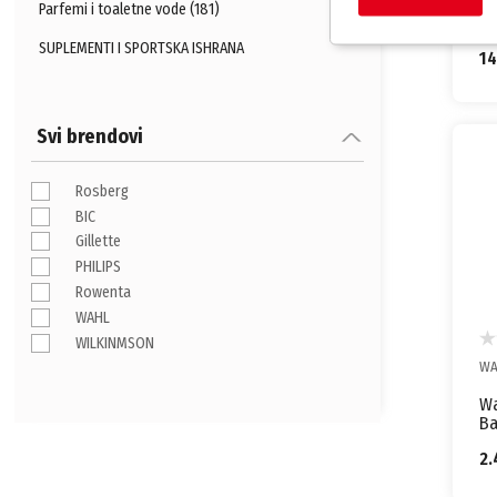
BI
Parfemi i toaletne vode (181)
Mu
SUPLEMENTI I SPORTSKA ISHRANA
1
Svi brendovi
Rosberg
BIC
Gillette
PHILIPS
Rowenta
WAHL
WILKINMSON
WA
Wa
Ba
ba
2.
br