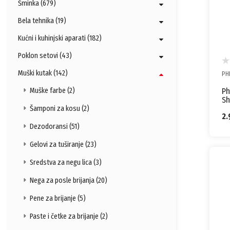
Šminka (679)
Bela tehnika (19)
Kućni i kuhinjski aparati (182)
Poklon setovi (43)
Muški kutak (142)
PH
Ph
Muške farbe (2)
Sh
QP
Šamponi za kosu (2)
2.
Dezodoransi (51)
Gelovi za tuširanje (23)
Sredstva za negu lica (3)
Nega za posle brijanja (20)
Pene za brijanje (5)
Paste i četke za brijanje (2)