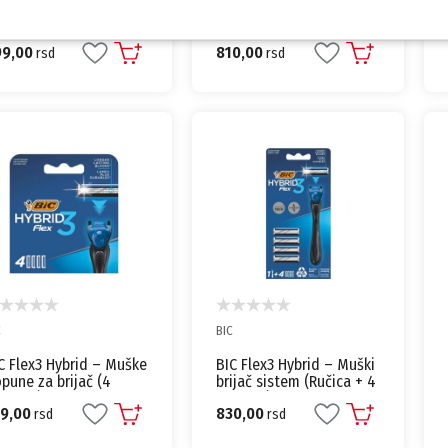
lkinson Essentials 3
BIC Flex3 Sensitive
brid
Hybrid – Muški brijač
sistem (Ručica + 4
99,00
810,00
rsd
dopune)
rsd
C
BIC
C Flex3 Hybrid – Muške
BIC Flex3 Hybrid – Muški
pune za brijač (4
brijač sistem (Ručica + 4
omada)
dopune)
69,00
830,00
rsd
rsd