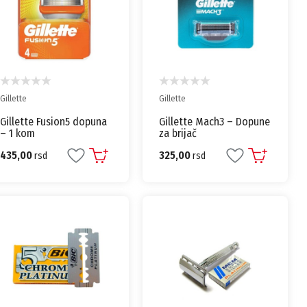
Gillette
Gillette
Gillette Fusion5 dopuna
Gillette Mach3 – Dopune
– 1 kom
za brijač
435,00
325,00
rsd
rsd