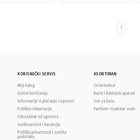
1
KORISNIČKI SERVIS
ASORTIMAN
Moj nalog
Svi brendovi
Uslovi korišćenja
Kućni i kuhinjski aparati
Informacije o plaćanju i isporuci
Sve za kuću
Politika reklamacija
Parfemi i toaletne vode
Odustanak od ugovora
Saobraznost i Garancija
Politika privatnosti i zaštita
podataka