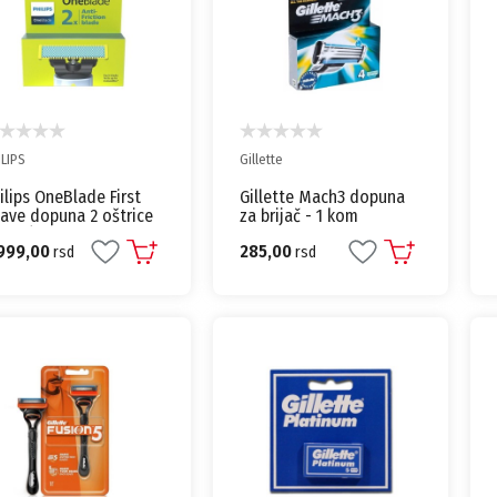
ILIPS
Gillette
ilips OneBlade First
Gillette Mach3 dopuna
ave dopuna 2 oštrice
za brijač - 1 kom
225/50
999,00
285,00
rsd
rsd