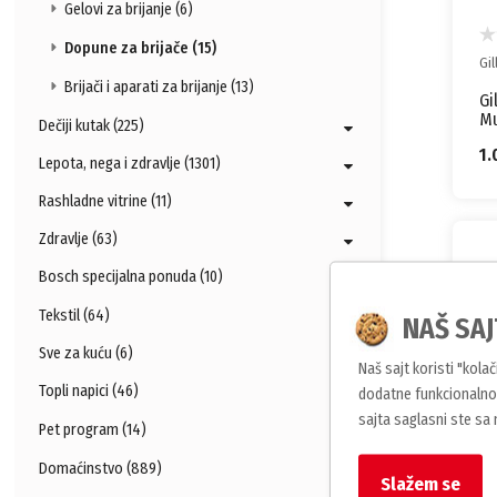
Gelovi za brijanje (6)
Dopune za brijače (15)
Gil
Brijači i aparati za brijanje (13)
Gi
Mu
Dečiji kutak (225)
1.
Lepota, nega i zdravlje (1301)
Rashladne vitrine (11)
Zdravlje (63)
Bosch specijalna ponuda (10)
Tekstil (64)
NAŠ SAJ
Sve za kuću (6)
Naš sajt koristi "kola
Topli napici (46)
dodatne funkcionalnos
sajta saglasni ste sa
Pet program (14)
WI
Domaćinstvo (889)
Slažem se