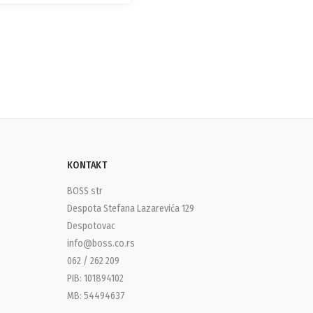
KONTAKT
BOSS str
Despota Stefana Lazarevića 129
Despotovac
info@boss.co.rs
062 / 262 209
PIB: 101894102
MB: 54494637