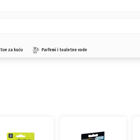
Sve za kuću
Parfemi i toaletne vode