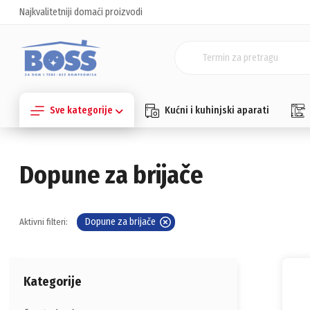
Najkvalitetniji domaći proizvodi
Sve kategorije
Kućni i kuhinjski aparati
Dopune za brijače
Dopune za brijače
Aktivni filteri:
Kategorije