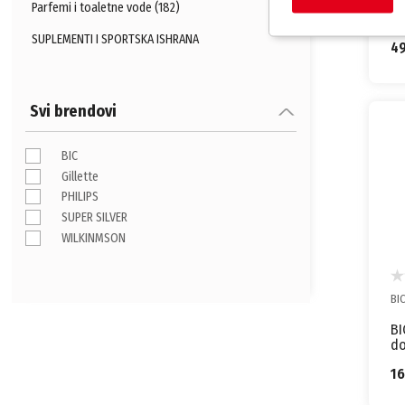
Wi
Parfemi i toaletne vode (182)
Hy
SUPLEMENTI I SPORTSKA ISHRANA
4
Svi brendovi
BIC
Gillette
PHILIPS
SUPER SILVER
WILKINMSON
BI
BI
do
k
1