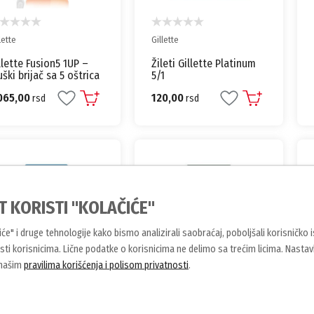
lette
Gillette
llette Fusion5 1UP –
Žileti Gillette Platinum
ški brijač sa 5 oštrica
5/1
065,00
120,00
rsd
rsd
T KORISTI "KOLAČIĆE"
čiće" i druge tehnologije kako bismo analizirali saobraćaj, poboljšali korisničko 
ti korisnicima. Lične podatke o korisnicima ne delimo sa trećim licima. Nasta
 našim
pravilima korišćenja i polisom privatnosti
.
LKINMSON
BIC