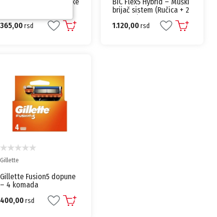
BIC Flex5 Hybrid – Muške
BIC Flex5 Hybrid – Muški
dopune za brijač
brijač sistem (Ručica + 2
dopune)
365,00
1.120,00
rsd
rsd
Gillette
Gillette Fusion5 dopune
– 4 komada
400,00
rsd