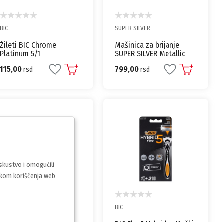
BIC
SUPER SILVER
Žileti BIC Chrome
Mašinica za brijanje
Platinum 5/1
SUPER SILVER Metallic
Classic
115,00
799,00
rsd
rsd
iskustvo i omogućili
vkom korišćenja web
BIC
BIC