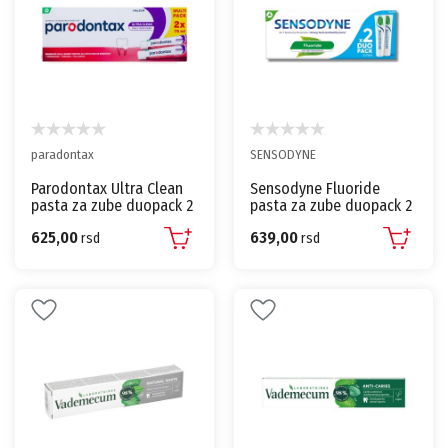
paradontax
SENSODYNE
Parodontax Ultra Clean
Sensodyne Fluoride
pasta za zube duopack 2
pasta za zube duopack 2
x 75ml
x 75ml
625,00
639,00
rsd
rsd