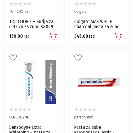
TOP CHOICE
Colgate
TOP CHOICE – Kutija za
Colgate MAX WHITE
četkicu za zube 88049
Charcoal pasta za zube
75 ml – izbeljivanje
150,00
345,00
rsd
aktivnim ugljem
rsd
SENSODYNE
paradontax
Sensodyne Extra
Pasta za zube
Whitening – pasta za
Parodontax Classic -