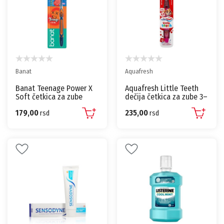
Banat
Aquafresh
Banat Teenage Power X
Aquafresh Little Teeth
Soft četkica za zube
dečija četkica za zube 3–
5 godina, 1 kom
179,00
235,00
rsd
rsd