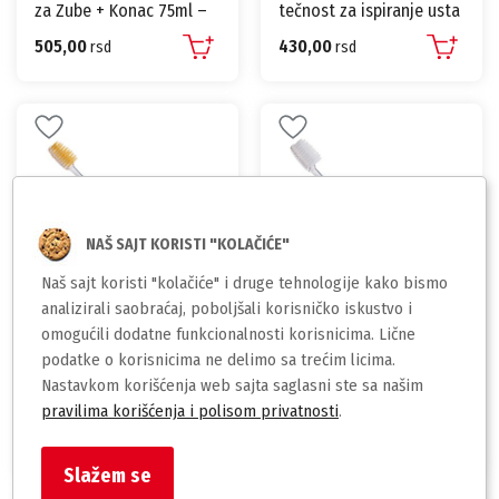
za Zube + Konac 75ml –
tečnost za ispiranje usta
Efikasna zaštita za
– 500 ml – svež dah –
505,00
430,00
osetljive zube
rsd
protiv kamenca – za
rsd
svakodnevnu upotrebu
NAŠ SAJT KORISTI "KOLAČIĆE"
Naš sajt koristi "kolačiće" i druge tehnologije kako bismo
analizirali saobraćaj, poboljšali korisničko iskustvo i
omogućili dodatne funkcionalnosti korisnicima. Lične
BIO-CARE
BIO-CARE
podatke o korisnicima ne delimo sa trećim licima.
Nastavkom korišćenja web sajta saglasni ste sa našim
Bio Care antibakterijska
Bio Care četkica za zube
četkica za zube – Gold –
Silver – Medium Soft – 1
pravilima korišćenja i polisom privatnosti
.
Medium Soft
kom – 0.05kg
210,00
210,00
rsd
rsd
Slažem se