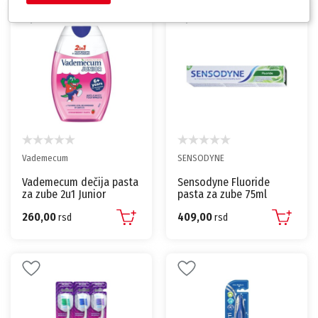
Vademecum
SENSODYNE
Vademecum dečija pasta
Sensodyne Fluoride
za zube 2u1 Junior
pasta za zube 75ml
Strawberry 75ml
260,00
409,00
rsd
rsd