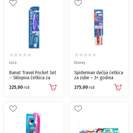
Leco
Disney
Banat Travel Pocket Set
Spiderman dečija četkica
– Sklopiva četkica za
za zube – 3+ godina
zube + pasta 15ml
225,00
275,00
rsd
rsd