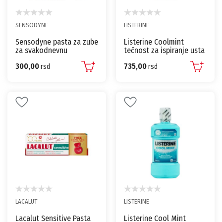
SENSODYNE
LISTERINE
Sensodyne pasta za zube
Listerine Coolmint
za svakodnevnu
tečnost za ispiranje usta
upotrebu Soft Mint 65 ml
1000 ml
300,00
735,00
rsd
rsd
LACALUT
LISTERINE
Lacalut Sensitive Pasta
Listerine Cool Mint