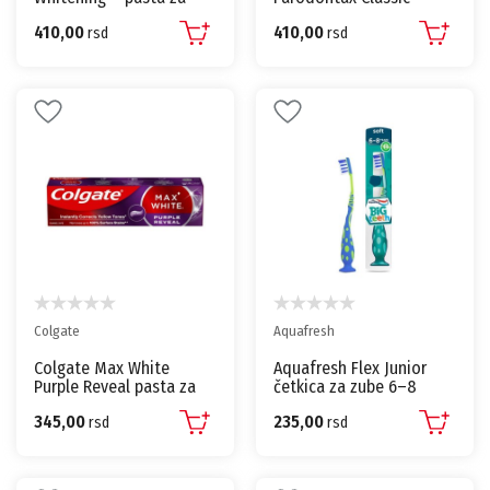
osetljive zube, 75 ml
75ml
410,00
410,00
rsd
rsd
Colgate
Aquafresh
Colgate Max White
Aquafresh Flex Junior
Purple Reveal pasta za
četkica za zube 6–8
zube – 75 ml
godina
345,00
235,00
rsd
rsd