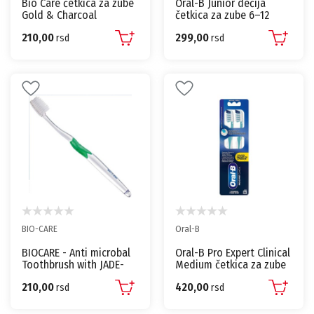
Bio Care četkica za zube
Oral-B Junior dečija
Gold & Charcoal
četkica za zube 6–12
asortiman
godina 1 kom
210,00
299,00
rsd
rsd
BIO-CARE
Oral-B
BIOCARE - Anti microbal
Oral-B Pro Expert Clinical
Toothbrush with JADE-
Medium četkica za zube
SILVER Medium Soft
2 kom
210,00
420,00
rsd
rsd