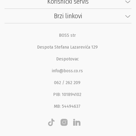
Korisnički servis
Brzi linkovi
BOSS str
Despota Stefana Lazarevića 129
Despotovac
info@boss.co.rs
062 / 262 209
PIB: 101894102
MB: 54494637