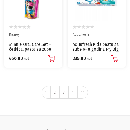
Disney
Aquafresh
Minnie Oral Care Set –
Aquafresh Kids pasta za
četkica, pasta za zube
zube 6–8 godina My Big
75ml i čaša
Teeth – 50ml
650,00
235,00
rsd
rsd
1
2
3
>
>>