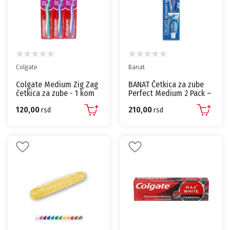
Colgate
Banat
Colgate Medium Zig Zag
BANAT Četkica za zube
četkica za zube - 1 kom
Perfect Medium 2 Pack –
1+1
120,00
210,00
rsd
rsd