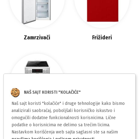
Zamrzivači
Frižideri
NAŠ SAJT KORISTI "KOLAČIĆE"
Naš sajt koristi "kolačiće" i druge tehnologije kako bismo
analizirali saobraćaj, poboljšali korisničko iskustvo i
omogućili dodatne funkcionalnosti korisnicima. Lične
podatke o korisnicima ne delimo sa trećim licima.
Šporeti
Nastavkom korišćenja web sajta saglasni ste sa našim
pravilima korišćenja i polisom privatnosti
.