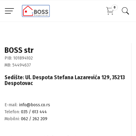
0
BOSS str
PIB: 101894102
MB: 54494637
Sedište: Ul. Despota Stefana Lazarevića 129, 35213
Despotovac
E-mail:
info@boss.co.rs
Telefon:
035 / 613 444
Mobilni:
062 / 262 209