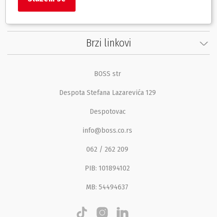
Korisnički servis
Brzi linkovi
BOSS str
Despota Stefana Lazarevića 129
Despotovac
info@boss.co.rs
062 / 262 209
PIB: 101894102
MB: 54494637