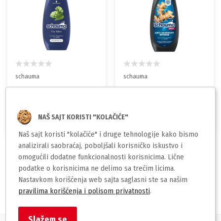
schauma
schauma
Schauma Men Classic
Schauma Men Anti-
šampon sa hmeljom –
Dandruff Intense
400ml
šampon sa đumbirom –
339,00
299,00
NAŠ SAJT KORISTI "KOLAČIĆE"
rsd
400ml
rsd
Naš sajt koristi "kolačiće" i druge tehnologije kako bismo
analizirali saobraćaj, poboljšali korisničko iskustvo i
omogućili dodatne funkcionalnosti korisnicima. Lične
podatke o korisnicima ne delimo sa trećim licima.
1
Nastavkom korišćenja web sajta saglasni ste sa našim
pravilima korišćenja i polisom privatnosti
.
Slažem se