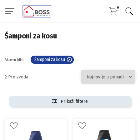
0
Šamponi za kosu
Šamponi za kosu
Aktivni filteri:
2
Prikaži filtere