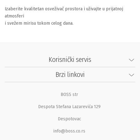
Izaberite kvalitetan osveživač prostora i uživajte u prijatnoj
atmosferi
i svežem mirisu tokom celog dana.
Korisnički servis
Brzi linkovi
BOSS str
Despota Stefana Lazarevića 129
Despotovac
info@boss.co.rs