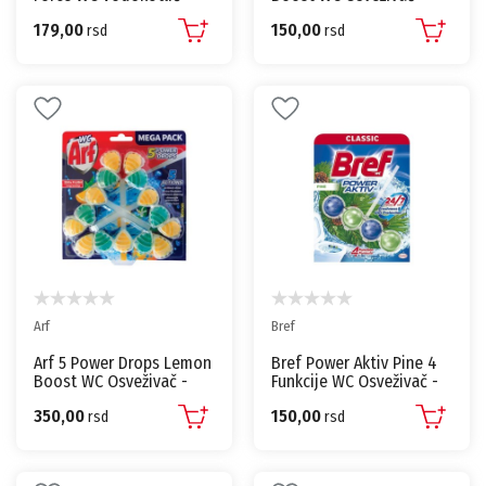
Tableta - 2x40g
55g
179,00
150,00
rsd
rsd
Arf
Bref
Arf 5 Power Drops Lemon
Bref Power Aktiv Pine 4
Boost WC Osveživač -
Funkcije WC Osveživač -
3x55g
50g
350,00
150,00
rsd
rsd