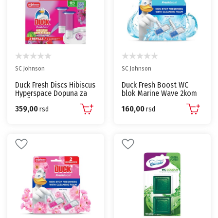
SC Johnson
SC Johnson
Duck Fresh Discs Hibiscus
Duck Fresh Boost WC
Hyperspace Dopuna za
blok Marine Wave 2kom
WC Šolju 2x36ml Gel
359,00
160,00
Osveživač Protiv
rsd
rsd
Kamenca