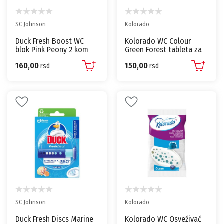
SC Johnson
Kolorado
Duck Fresh Boost WC
Kolorado WC Colour
blok Pink Peony 2 kom
Green Forest tableta za
vodokotlić – 2x45g – do
160,00
150,00
rsd
4 nedelje svežine
rsd
SC Johnson
Kolorado
Duck Fresh Discs Marine
Kolorado WC Osveživač