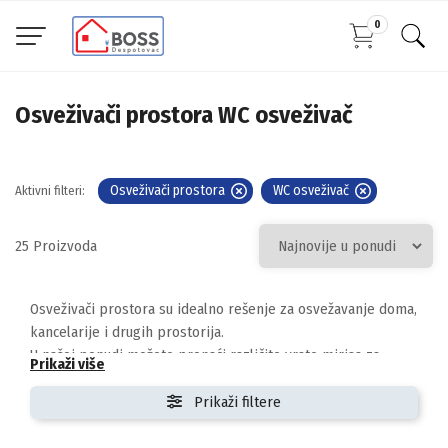
0
Osveživači prostora WC osveživač
Osveživači prostora
WC osveživač
Aktivni filteri:
25
Osveživači prostora su idealno rešenje za osvežavanje doma,
kancelarije i drugih prostorija.
U našoj ponudi možete pronaći različite vrste mirisa za
Prikaži više
prostor poput room spray osveživača,
mirisnih difuzera i osveživača za prostorije koji pružaju
Prikaži filtere
dugotrajan i prijatan miris.
Osveživači prostora pomažu u uklanjanju neprijatnih mirisa i