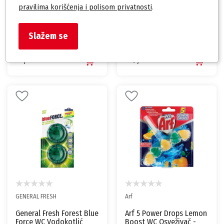
pravilima korišćenja i polisom privatnosti
.
Kolorado
GENERAL FRESH
Slažem se
Kolorado WC Osveživač
General Fresh Ocean Blue
Niagara Lemon - 35g
Force WC Vodokotlić
Tableta - 2x40g
55,00
179,00
rsd
rsd
GENERAL FRESH
Arf
General Fresh Forest Blue
Arf 5 Power Drops Lemon
Force WC Vodokotlić
Boost WC Osveživač -