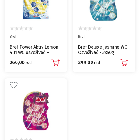
Bref
Bref
Bref Power Aktiv Lemon
Bref Deluxe Jasmine WC
4u1 WC osveživač –
Osveživač - 3x50g
3×50g
260,00
299,00
rsd
rsd