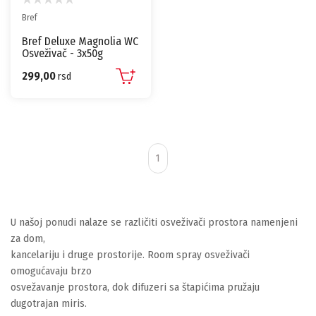
Bref
Bref Deluxe Magnolia WC
Osveživač - 3x50g
299,00
rsd
1
U našoj ponudi nalaze se različiti osveživači prostora namenjeni
za dom,
kancelariju i druge prostorije. Room spray osveživači
omogućavaju brzo
osvežavanje prostora, dok difuzeri sa štapićima pružaju
dugotrajan miris.