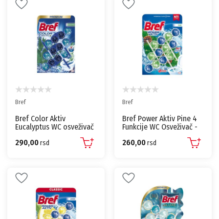
Bref
Bref
Bref Color Aktiv
Bref Power Aktiv Pine 4
Eucalyptus WC osveživač
Funkcije WC Osveživač -
– 3×50g
3x50g
290,00
260,00
rsd
rsd