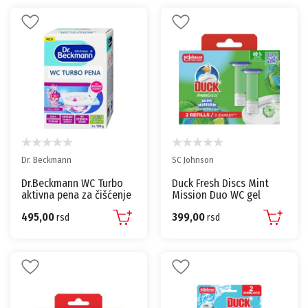
stvaraju prijatnu atmosferu
u svakodnevnom okruženju. Dostupni su u različitim
mirisnim notama poput citrusnih,
cvetnih i drvenastih aroma koje odgovaraju svakom
prostoru.
U našoj ponudi nalaze se popularni brendovi osveživača
prostora koji obezbeđuju kvalitetan
i dugotrajan miris za vaš dom ili kancelariju.
Dr. Beckmann
SC Johnson
Dr.Beckmann WC Turbo
Duck Fresh Discs Mint
aktivna pena za čišćenje
Mission Duo WC gel
WC šolje 3x100g
diskovi 2 x 36ml
495,00
399,00
rsd
rsd