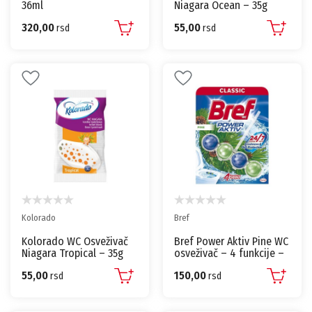
36ml
Niagara Ocean – 35g
320,00
55,00
rsd
rsd
Kolorado
Bref
Kolorado WC Osveživač
Bref Power Aktiv Pine WC
Niagara Tropical – 35g
osveživač – 4 funkcije –
50g
55,00
150,00
rsd
rsd