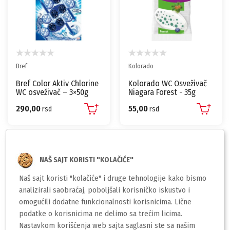
Bref
Kolorado
Bref Color Aktiv Chlorine
Kolorado WC Osveživač
WC osveživač – 3×50g
Niagara Forest - 35g
290,00
55,00
rsd
rsd
NAŠ SAJT KORISTI "KOLAČIĆE"
Naš sajt koristi "kolačiće" i druge tehnologije kako bismo
analizirali saobraćaj, poboljšali korisničko iskustvo i
omogućili dodatne funkcionalnosti korisnicima. Lične
podatke o korisnicima ne delimo sa trećim licima.
Nastavkom korišćenja web sajta saglasni ste sa našim