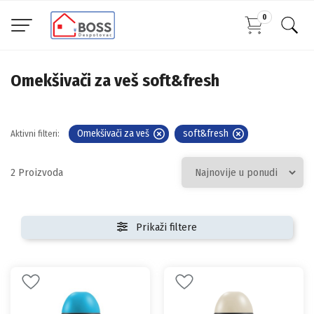
0
Omekšivači za veš soft&fresh
Omekšivači za veš
soft&fresh
Aktivni filteri:
2
Prikaži filtere