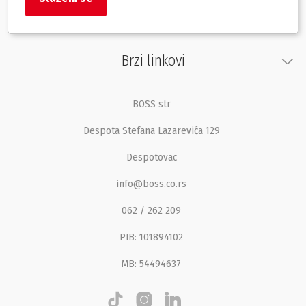
Korisnički servis
Brzi linkovi
BOSS str
Despota Stefana Lazarevića 129
Despotovac
info@boss.co.rs
062 / 262 209
PIB: 101894102
MB: 54494637