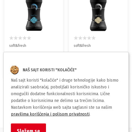
soft&fresh
soft&fresh
Soft & Fresh parfemske
Soft & Fresh parfemske
granule za veš Spring
granule za veš White
Dream - 210g
Orchid - 210g
349,00
349,00
NAŠ SAJT KORISTI "KOLAČIĆE"
rsd
rsd
Naš sajt koristi "kolačiće" i druge tehnologije kako bismo
analizirali saobraćaj, poboljšali korisničko iskustvo i
omogućili dodatne funkcionalnosti korisnicima. Lične
podatke o korisnicima ne delimo sa trećim licima.
1
Nastavkom korišćenja web sajta saglasni ste sa našim
pravilima korišćenja i polisom privatnosti
.
Slažem se