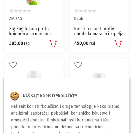
ZIG ZAG
Kosili
Zig Zag losion protiv
Kosili tečnost protiv
komaraca sa mirisom
uboda komaraca i krpelja
limete – 100 ml
– 100ml
385,00
450,00
rsd
rsd
NAŠ SAJT KORISTI "KOLAČIĆE"
Naš sajt koristi "kolačiće" i druge tehnologije kako bismo
analizirali saobraćaj, poboljšali korisničko iskustvo i
omogućili dodatne funkcionalnosti korisnicima. Lične
chicco
chicco
podatke o korisnicima ne delimo sa trećim licima.