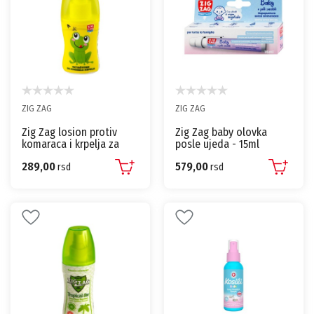
ZIG ZAG
ZIG ZAG
Zig Zag losion protiv
Zig Zag baby olovka
komaraca i krpelja za
posle ujeda - 15ml
decu - 50ml
289,00
579,00
rsd
rsd