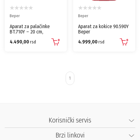
Beper
Beper
Aparat za palačinke
Aparat za kokice 90.590Y
BT.710Y – 20 cm,
Beper
nelepljiva ploča, 800 W
4.490,00
4.999,00
rsd
rsd
1
Korisnički servis
Brzi linkovi