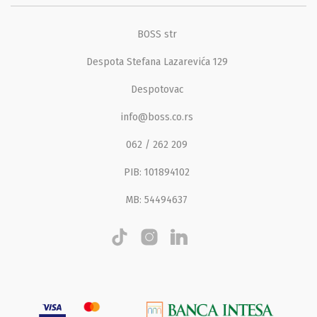
BOSS str
Despota Stefana Lazarevića 129
Despotovac
info@boss.co.rs
062 / 262 209
PIB: 101894102
MB: 54494637