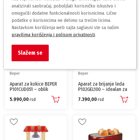
analizirali saobraćaj, poboljšali korisničko iskustvo i
omogućili dodatne funkcionalnosti korisnicima. Lične
podatke o korisnicima ne delimo sa trećim licima.
Nastavkom korišćenja web sajta saglasni ste sa našim
pravilima korišćenja i polisom privatnosti
.
Slažem se
Beper
Beper
Aparat za kokice BEPER
Aparat za brijanje leda
P101CUD051 – oblik
P102GEL100 – idealan za
fudbalske lopte, 1200 W,
kašice, sorbete i
5.990,00
7.390,00
bez ulja | BOSS
rsd
osvežavajuće napitke
rsd