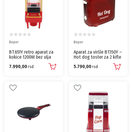
Beper
Beper
BT.651Y retro aparat za
Aparat za viršle BT.150Y –
kokice 1200W bez ulja
Hot dog toster za 2 kifle
3min priprema
i 2 viršle, 750W
7.990,00
5.790,00
rsd
rsd