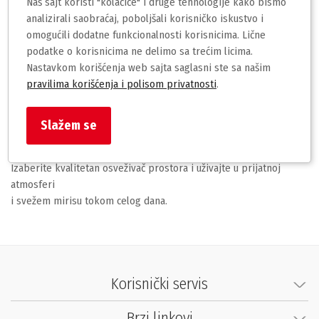
Naš sajt koristi "kolačiće" i druge tehnologije kako bismo
analizirali saobraćaj, poboljšali korisničko iskustvo i
omogućili dodatne funkcionalnosti korisnicima. Lične
podatke o korisnicima ne delimo sa trećim licima.
U našoj ponudi nalaze se različiti osveživači prostora namenjeni
Nastavkom korišćenja web sajta saglasni ste sa našim
za dom,
pravilima korišćenja i polisom privatnosti
.
kancelariju i druge prostorije. Room spray osveživači
omogućavaju brzo
osvežavanje prostora, dok difuzeri sa štapićima pružaju
Slažem se
dugotrajan miris.
Izaberite kvalitetan osveživač prostora i uživajte u prijatnoj
atmosferi
i svežem mirisu tokom celog dana.
Korisnički servis
Brzi linkovi