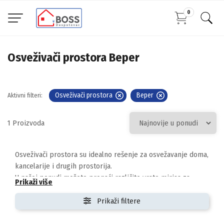
0
Osveživači prostora Beper
Osveživači prostora
Beper
Aktivni filteri:
1
Osveživači prostora su idealno rešenje za osvežavanje doma,
kancelarije i drugih prostorija.
U našoj ponudi možete pronaći različite vrste mirisa za
Prikaži više
prostor poput room spray osveživača,
mirisnih difuzera i osveživača za prostorije koji pružaju
Prikaži filtere
dugotrajan i prijatan miris.
Osveživači prostora pomažu u uklanjanju neprijatnih mirisa i