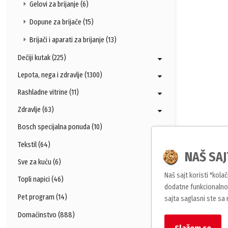
Gelovi za brijanje (6)
Dopune za brijače (15)
Brijači i aparati za brijanje (13)
Dečiji kutak (225)
Lepota, nega i zdravlje (1300)
Rashladne vitrine (11)
Zdravlje (63)
Bosch specijalna ponuda (10)
Tekstil (64)
NAŠ SAJ
Sve za kuću (6)
Naš sajt koristi "kola
Topli napici (46)
dodatne funkcionalnos
Pet program (14)
sajta saglasni ste sa
Domaćinstvo (888)
Slažem se