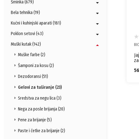
Šminka (679)
Bela tehnika (19)
Kućni i kuhinjski aparati (181)
Poklon setovi (43)
Muški kutak (142)
BI
Ja
Muške farbe (2)
za
Bi
Šamponi za kosu (2)
5
Dezodoransi (51)
Gelovi za tuširanje (23)
Sredstva za negu lica (3)
Nega za posle brijanja (20)
Pene za brijanje (5)
Paste i četke za brijanje (2)