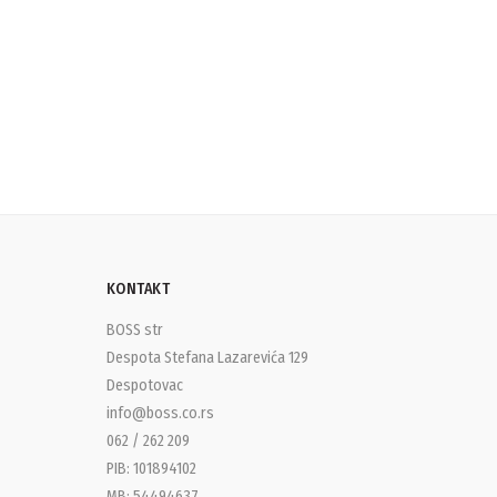
KONTAKT
BOSS str
Despota Stefana Lazarevića 129
Despotovac
info@boss.co.rs
062 / 262 209
PIB: 101894102
MB: 54494637