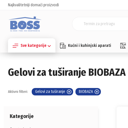
Najkvalitetniji domaći proizvodi
Sve kategorije
Kućni i kuhinjski aparati
Gelovi za tuširanje BIOBAZA
Gelovi za tuširanje
BIOBAZA
Aktivni filteri:
Kategorije