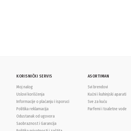
KORISNIČKI SERVIS
ASORTIMAN
Moj nalog
Svi brendovi
Uslovi korišćenja
Kućni i kuhinjski aparati
Informacije o plaćanju i isporuci
Sve za kuću
Politika reklamacija
Parfemi i toaletne vode
Odustanak od ugovora
Saobraznost i Garancija
Politika privatnosti i zaštita