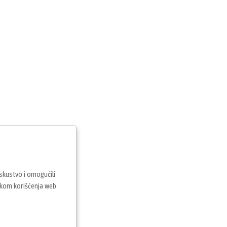
iskustvo i omogućili
vkom korišćenja web