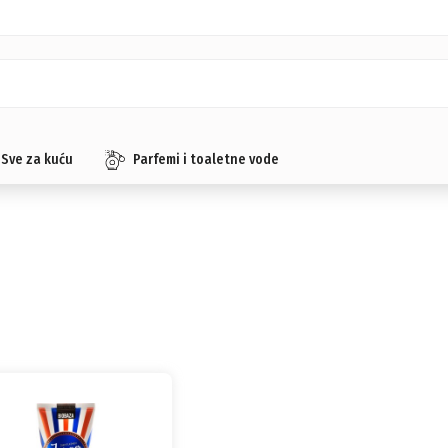
Sve za kuću
Parfemi i toaletne vode