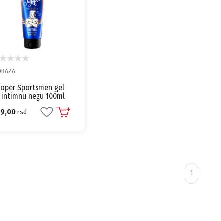
OBAZA
joper Sportsmen gel
 intimnu negu 100ml
obaza
69,00
rsd
1