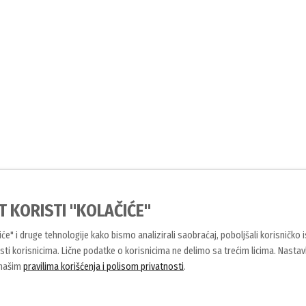
T KORISTI "KOLAČIĆE"
čiće" i druge tehnologije kako bismo analizirali saobraćaj, poboljšali korisničko 
ti korisnicima. Lične podatke o korisnicima ne delimo sa trećim licima. Nasta
 našim
pravilima korišćenja i polisom privatnosti
.