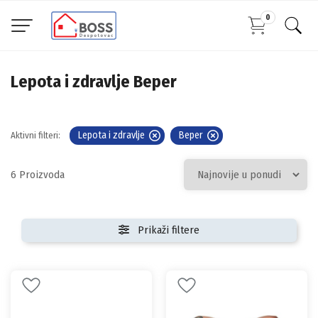
0
Lepota i zdravlje Beper
Lepota i zdravlje
Beper
Aktivni filteri:
6
Prikaži filtere