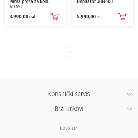
Parna presa za kosu
Depilator 3BEPI001
40.452
3.990,00
5.990,00
rsd
rsd
1
Korisnički servis
Brzi linkovi
BOSS str