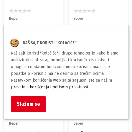
Beper
Beper
Cetka za kosu 40.926
Fen za kosu 40.979
3.990,00
3.490,00
NAŠ SAJT KORISTI "KOLAČIĆE"
rsd
rsd
Naš sajt koristi "kolačiće" i druge tehnologije kako bismo
analizirali saobraćaj, poboljšali korisničko iskustvo i
omogućili dodatne funkcionalnosti korisnicima. Lične
podatke o korisnicima ne delimo sa trećim licima.
Nastavkom korišćenja web sajta saglasni ste sa našim
pravilima korišćenja i polisom privatnosti
.
Slažem se
Beper
Beper