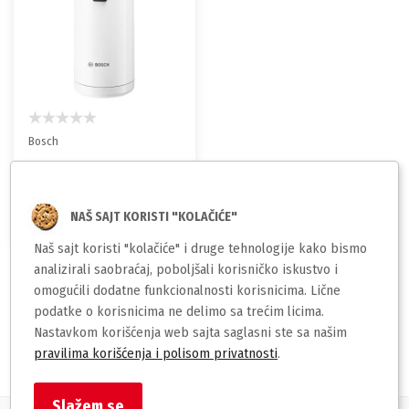
Bosch
Mlin za kafu TSM6A011W
Bosch
3.699,00
NAŠ SAJT KORISTI "KOLAČIĆE"
rsd
Naš sajt koristi "kolačiće" i druge tehnologije kako bismo
analizirali saobraćaj, poboljšali korisničko iskustvo i
omogućili dodatne funkcionalnosti korisnicima. Lične
podatke o korisnicima ne delimo sa trećim licima.
1
Nastavkom korišćenja web sajta saglasni ste sa našim
pravilima korišćenja i polisom privatnosti
.
Slažem se