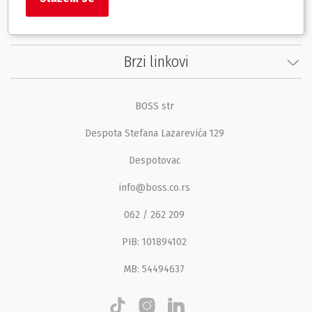
Korisnički servis
Brzi linkovi
BOSS str
Despota Stefana Lazarevića 129
Despotovac
info@boss.co.rs
062 / 262 209
PIB: 101894102
MB: 54494637