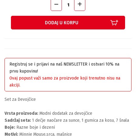
DODAJ U KORPU
Registruj se i prijavi na naš NEWSLETTER i ostvari 10% na
prvu kupovinu!
Ovaj popust važi samo za proizvode koji trenutno nisu na
akciji.
Set za Devojčice
Vrsta proizvoda:
Modni dodatak za devojčice
Sadržaj seta:
1 dečje naočare za sunce, 1 gumica za kosu, 7 šnala
Boje:
Razne boje i dezeni
Motivi:
Minnie Mouse,srca, mašnice