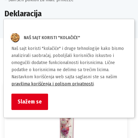
Deklaracija
NAŠ SAJT KORISTI "KOLAČIĆE"
Naš sajt koristi "kolačiće" i druge tehnologije kako bismo
analizirali saobraćaj, poboljšali korisničko iskustvo i
omogućili dodatne funkcionalnosti korisnicima. Lične
Slični proizvodi
podatke o korisnicima ne delimo sa trećim licima.
Nastavkom korišćenja web sajta saglasni ste sa našim
pravilima korišćenja i polisom privatnosti
.
Slažem se