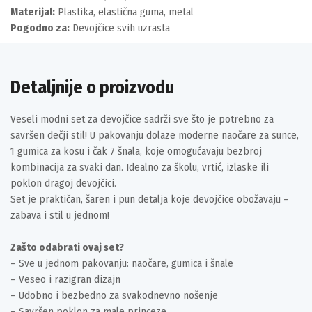
Materijal:
Plastika, elastična guma, metal
Pogodno za:
Devojčice svih uzrasta
Detaljnije o proizvodu
Veseli modni set za devojčice sadrži sve što je potrebno za
savršen dečji stil! U pakovanju dolaze moderne naočare za sunce,
1 gumica za kosu i čak 7 šnala, koje omogućavaju bezbroj
kombinacija za svaki dan. Idealno za školu, vrtić, izlaske ili
poklon dragoj devojčici.
Set je praktičan, šaren i pun detalja koje devojčice obožavaju –
zabava i stil u jednom!
Zašto odabrati ovaj set?
– Sve u jednom pakovanju: naočare, gumica i šnale
– Veseo i razigran dizajn
– Udobno i bezbedno za svakodnevno nošenje
– Savršen poklon za male princeze