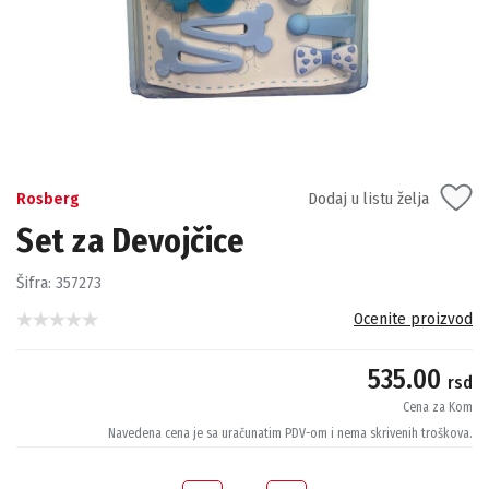
Rosberg
Dodaj u listu želja
Set za Devojčice
Šifra:
357273
Ocenite proizvod
535.00
rsd
Cena za Kom
Navedena cena je sa uračunatim PDV-om i nema skrivenih troškova.