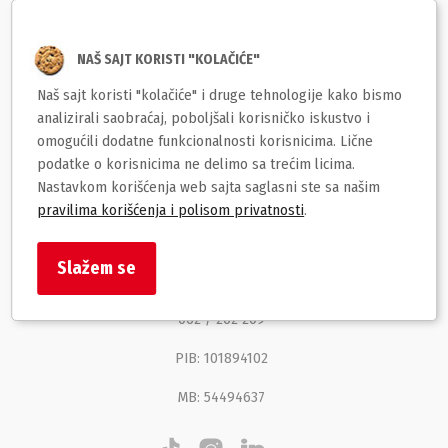
Korisnički servis
NAŠ SAJT KORISTI "KOLAČIĆE"
Naš sajt koristi "kolačiće" i druge tehnologije kako bismo
Brzi linkovi
analizirali saobraćaj, poboljšali korisničko iskustvo i
omogućili dodatne funkcionalnosti korisnicima. Lične
BOSS str
podatke o korisnicima ne delimo sa trećim licima.
Nastavkom korišćenja web sajta saglasni ste sa našim
Despota Stefana Lazarevića 129
pravilima korišćenja i polisom privatnosti
.
Despotovac
Slažem se
info@boss.co.rs
062 / 262 209
PIB: 101894102
MB: 54494637