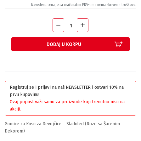
Navedena cena je sa uračunatim PDV-om i nema skrivenih troškova.
DODAJ U KORPU
Registruj se i prijavi na naš NEWSLETTER i ostvari 10% na
prvu kupovinu!
Ovaj popust važi samo za proizvode koji trenutno nisu na
akciji.
Gumice za Kosu za Devojčice – Sladoled (Roze sa Šarenim
Dekorom)