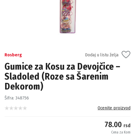
Rosberg
Dodaj u listu želja
Gumice za Kosu za Devojčice –
Sladoled (Roze sa Šarenim
Dekorom)
Šifra:
348756
Ocenite proizvod
78.00
rsd
Cena za Kom