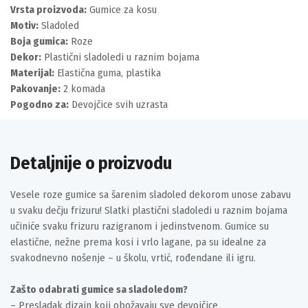
Vrsta proizvoda:
Gumice za kosu
Motiv:
Sladoled
Boja gumica:
Roze
Dekor:
Plastični sladoledi u raznim bojama
Materijal:
Elastična guma, plastika
Pakovanje:
2 komada
Pogodno za:
Devojčice svih uzrasta
Detaljnije o proizvodu
Vesele roze gumice sa šarenim sladoled dekorom unose zabavu
u svaku dečju frizuru! Slatki plastični sladoledi u raznim bojama
učiniće svaku frizuru razigranom i jedinstvenom. Gumice su
elastične, nežne prema kosi i vrlo lagane, pa su idealne za
svakodnevno nošenje – u školu, vrtić, rođendane ili igru.
Zašto odabrati gumice sa sladoledom?
– Presladak dizajn koji obožavaju sve devojčice