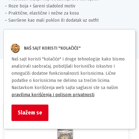
– Roze boja + šareni sladoled motiv
– Praktične, elastične i nežne za kosu
– Savršene kao mali poklon ili dodatak uz outfit
Deklaracija
NAŠ SAJT KORISTI "KOLAČIĆE"
Naš sajt koristi "kolačiće" i druge tehnologije kako bismo
analizirali saobraćaj, poboljšali korisničko iskustvo i
omogućili dodatne funkcionalnosti korisnicima. Lične
podatke o korisnicima ne delimo sa trećim licima.
Slični proizvodi
Nastavkom korišćenja web sajta saglasni ste sa našim
pravilima korišćenja i polisom privatnosti
.
Slažem se