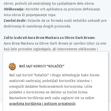
obrve, počevši od unutrašnjeg ka spoljašnjem delu obrva.
Oblikovanje:
Koristite vrh aplikatora za precizno definisanje
ivica obrva ili popunjavanje rupa.
Završni dodir:
Ostavite da se formula osuši nekoliko sekundi pre
dodirivanja ili nanošenja drugih proizvoda.
Zašto izabrati Aura Brow Maskara za Obrve Dark Brown:
Aura Brow Maskara za Obrve Dark Brown je savršen izbor za one
koji žele prirodno izgledajuće, ali istovremeno oblikovane i
definisane obrve. Dugotrajna formula pruža mir i sigurnost
tokom celog dana, bez potrebe za dodatnim popravkama. Njena
jednostavnost upotrebe čini je idealnom za brze jutarnje rutine i
NAŠ SAJT KORISTI "KOLAČIĆE"
putovanja.
Naš sajt koristi "kolačiće" i druge tehnologije kako bismo
analizirali saobraćaj, poboljšali korisničko iskustvo i
Deklaracija
omogućili dodatne funkcionalnosti korisnicima. Lične
podatke o korisnicima ne delimo sa trećim licima.
Nastavkom korišćenja web sajta saglasni ste sa našim
pravilima korišćenja i polisom privatnosti
.