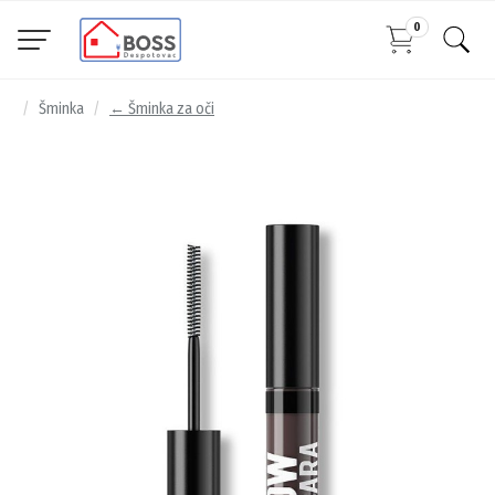
0
Šminka
← Šminka za oči