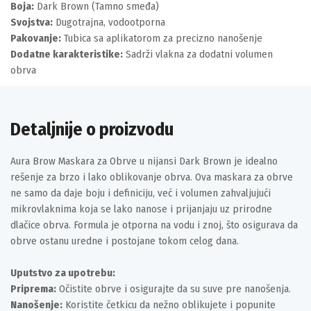
Boja:
Dark Brown (Tamno smeđa)
Svojstva:
Dugotrajna, vodootporna
Pakovanje:
Tubica sa aplikatorom za precizno nanošenje
Dodatne karakteristike:
Sadrži vlakna za dodatni volumen
obrva
Detaljnije o proizvodu
Aura Brow Maskara za Obrve u nijansi Dark Brown je idealno
rešenje za brzo i lako oblikovanje obrva. Ova maskara za obrve
ne samo da daje boju i definiciju, već i volumen zahvaljujući
mikrovlaknima koja se lako nanose i prijanjaju uz prirodne
dlačice obrva. Formula je otporna na vodu i znoj, što osigurava da
obrve ostanu uredne i postojane tokom celog dana.
Uputstvo za upotrebu:
Priprema:
Očistite obrve i osigurajte da su suve pre nanošenja.
Nanošenje:
Koristite četkicu da nežno oblikujete i popunite