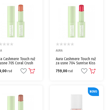
RA
AURA
ra Cashmere Touch ruž
Aura Cashmere Touch ruž
usne 705 Coral Crush
za usne 704 Sunrise Kiss
emasti karmin
kremasti karmin
9,00
759,00
rsd
rsd
NOVO