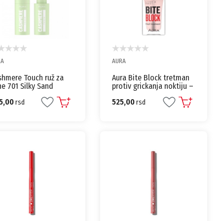
RA
AURA
shmere Touch ruž za
Aura Bite Block tretman
e 701 Silky Sand
protiv grickanja noktiju –
emasti karmin
9,5 ml
5,00
525,00
rsd
rsd