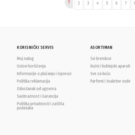
1
2
3
4
5
6
7
KORISNIČKI SERVIS
ASORTIMAN
Moj nalog
Svi brendovi
Uslovi korišćenja
Kućni i kuhinjski aparati
Informacije o plaćanju i isporuci
Sve za kuću
Politika reklamacija
Parfemi i toaletne vode
Odustanak od ugovora
Saobraznost i Garancija
Politika privatnosti i zaštita
podataka