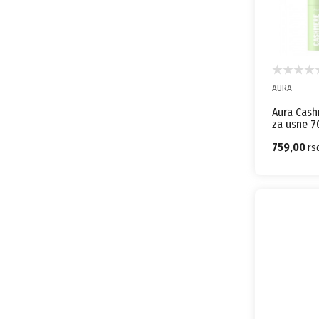
AURA
Aura Cash
za usne 7
kremasti 
759,00
rs