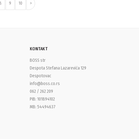
8
9
10
>
KONTAKT
BOSS str
Despota Stefana Lazarevića 129
Despotovac
info@boss.co.rs
062 / 262 209
PIB: 101894102
MB: 54494637