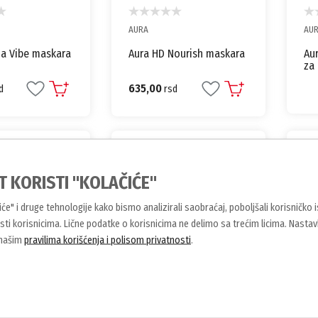
AURA
AU
a Vibe maskara
Aura HD Nourish maskara
Au
za
635,00
d
rsd
T KORISTI "KOLAČIĆE"
čiće" i druge tehnologije kako bismo analizirali saobraćaj, poboljšali korisničko 
ti korisnicima. Lične podatke o korisnicima ne delimo sa trećim licima. Nasta
 našim
pravilima korišćenja i polisom privatnosti
.
AURA
AU
tint flomaster
Aura Aquatint flomaster
Aur