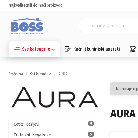
Najkvalitetniji domaći proizvodi
Sve kategorije
Kućni i kuhinjski aparati
Početna
Svi brendovi
AURA
AURA
0
Četke i češljevi
5
Tretmani i nega kose