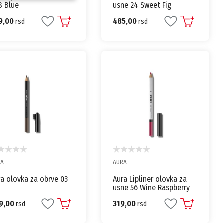
8 Blue
usne 24 Sweet Fig
9,00
485,00
rsd
rsd
RA
AURA
a olovka za obrve 03
Aura Lipliner olovka za
usne 56 Wine Raspberry
9,00
319,00
rsd
rsd