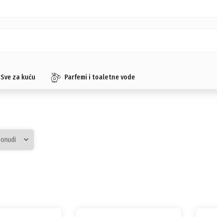
Sve za kuću
Parfemi i toaletne vode