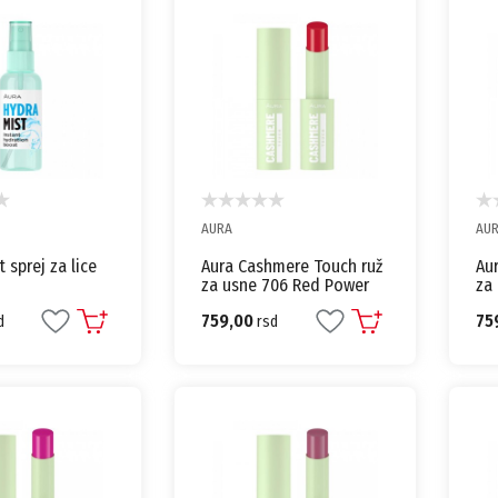
AURA
AU
 sprej za lice
Aura Cashmere Touch ruž
Au
za usne 706 Red Power
za 
kremasti karmin
kr
759,00
75
d
rsd