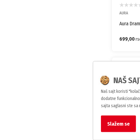
AURA
Aura Dram
699,00
rs
NAŠ SAJ
Naš sajt koristi "kola
dodatne funkcionalnos
sajta saglasni ste sa
Slažem se
AURA
Aura Aqua