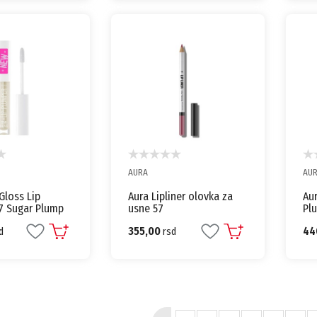
AURA
AU
Gloss Lip
Aura Lipliner olovka za
Aur
7 Sugar Plump
usne 57
Pl
355,00
44
d
rsd