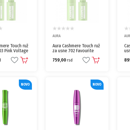
AURA
AU
mere Touch ruž
Aura Cashmere Touch ruž
Ca
03 Pink Voltage
za usne 702 Favourite
usn
karmin
One kremasti karmin
kr
759,00
89
d
rsd
NOVO
NOVO