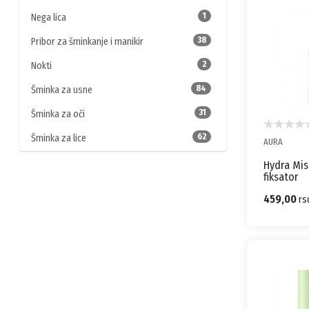
1
Nega lica
38
Pribor za šminkanje i manikir
2
Nokti
84
Šminka za usne
31
Šminka za oči
62
Šminka za lice
AURA
Hydra Mist
fiksator
459,00
rs