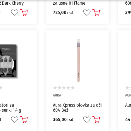
2 Dark Cherry
za usne 01 Flame
60
725,00
39
d
rsd
AURA
AU
atori za
Aura Xpress olovka za oči
Aur
senki 1,4 g
604 Bež
365,00
44
d
rsd