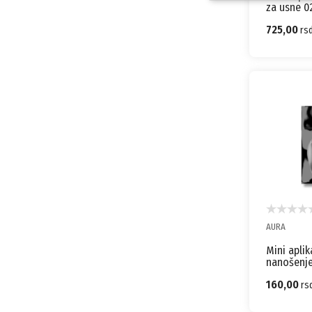
za usne 0
725,00
rs
AURA
Mini aplik
nanošenje 
160,00
rs