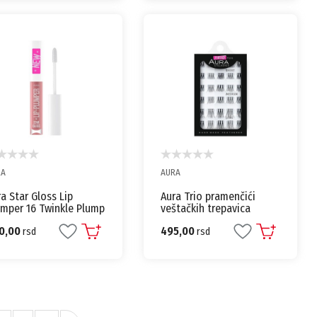
RA
AURA
a Star Gloss Lip
Aura Trio pramenčići
umper 16 Twinkle Plump
veštačkih trepavica
0,00
495,00
rsd
rsd