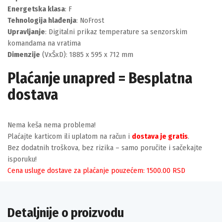
Energetska klasa
: F
Tehnologija hlađenja
: NoFrost
Upravljanje
: Digitalni prikaz temperature sa senzorskim
komandama na vratima
Dimenzije
(VxŠxD): 1885 x 595 x 712 mm
Plaćanje unapred = Besplatna
dostava
Nema keša nema problema!
Plaćajte karticom ili uplatom na račun i
dostava je gratis
.
Bez dodatnih troškova, bez rizika – samo poručite i sačekajte
isporuku!
Cena usluge dostave za plaćanje pouzećem: 1500.00 RSD
Detaljnije o proizvodu