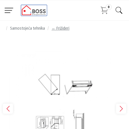
0
Samostojeća tehnika
← Frižideri