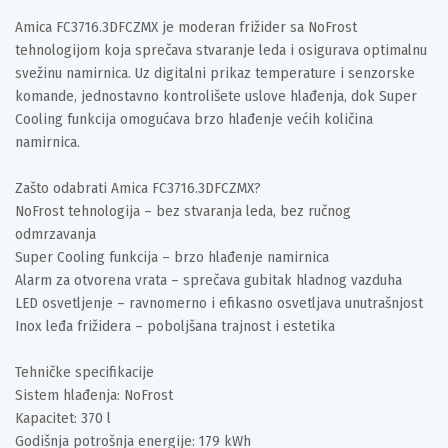
Amica FC3716.3DFCZMX je moderan frižider sa NoFrost
tehnologijom koja sprečava stvaranje leda i osigurava optimalnu
svežinu namirnica. Uz digitalni prikaz temperature i senzorske
komande, jednostavno kontrolišete uslove hlađenja, dok Super
Cooling funkcija omogućava brzo hlađenje većih količina
namirnica.
Zašto odabrati Amica FC3716.3DFCZMX?
NoFrost tehnologija – bez stvaranja leda, bez ručnog
odmrzavanja
Super Cooling funkcija – brzo hlađenje namirnica
Alarm za otvorena vrata – sprečava gubitak hladnog vazduha
LED osvetljenje – ravnomerno i efikasno osvetljava unutrašnjost
Inox leđa frižidera – poboljšana trajnost i estetika
Tehničke specifikacije
Sistem hlađenja: NoFrost
Kapacitet: 370 l
Godišnja potrošnja energije: 179 kWh