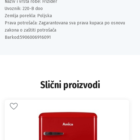
Naziv i vrsta robe: Frižider
Uvoznik: 220-B doo
Zemlja porekla: Poljska
Prava potrošača: Zagarantovana sva prava kupaca po osnovu
zakona o zaštiti potrošača
Barkod:5906006916091
Slični proizvodi