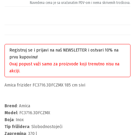
Navedena cena je sa uračunatim PDV-om i nema skrivenih troškova.
Registruj se i prijavi na naš NEWSLETTER i ostvari 10% na
prvu kupovinu!
Ovaj popust važi samo za proizvode koji trenutno nisu na
akciji.
Amica frizider FC3716.3DFCZMX 185 cm sivi
Brend
: Amica
Model
: FC3716.3DFCZMX
Boja
: Inox
Tip frižidera
: Slobodnostojeći
Zapremina
: 370 l