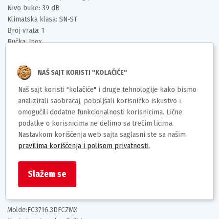
Nivo buke: 39 dB
Klimatska klasa: SN-ST
Broj vrata: 1
Ručka: Inox
Amica FC3716.3DFCZMX nudi visoke performanse hlađenja,
energetski efikasnu potrošnju i moderan dizajn koji se uklapa u
NAŠ SAJT KORISTI "KOLAČIĆE"
svaku kuhinju.
Naš sajt koristi "kolačiće" i druge tehnologije kako bismo
analizirali saobraćaj, poboljšali korisničko iskustvo i
omogućili dodatne funkcionalnosti korisnicima. Lične
podatke o korisnicima ne delimo sa trećim licima.
Nastavkom korišćenja web sajta saglasni ste sa našim
pravilima korišćenja i polisom privatnosti
.
Deklaracija
Slažem se
Molde:FC3716.3DFCZMX