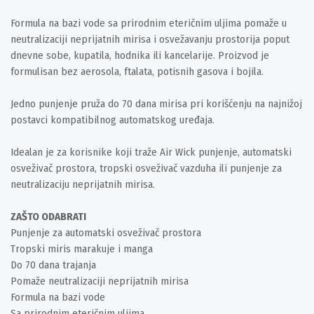
Formula na bazi vode sa prirodnim eteričnim uljima pomaže u
neutralizaciji neprijatnih mirisa i osvežavanju prostorija poput
dnevne sobe, kupatila, hodnika ili kancelarije. Proizvod je
formulisan bez aerosola, ftalata, potisnih gasova i bojila.
Jedno punjenje pruža do 70 dana mirisa pri korišćenju na najnižoj
postavci kompatibilnog automatskog uređaja.
Idealan je za korisnike koji traže Air Wick punjenje, automatski
osveživač prostora, tropski osveživač vazduha ili punjenje za
neutralizaciju neprijatnih mirisa.
ZAŠTO ODABRATI
Punjenje za automatski osveživač prostora
Tropski miris marakuje i manga
Do 70 dana trajanja
Pomaže neutralizaciji neprijatnih mirisa
Formula na bazi vode
Sa prirodnim eteričnim uljima