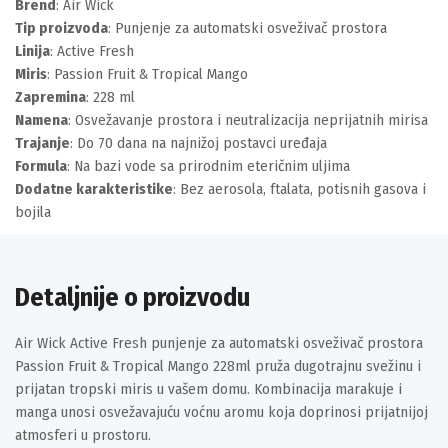
Brend
: Air Wick
Tip proizvoda
: Punjenje za automatski osveživač prostora
Linija
: Active Fresh
Miris
: Passion Fruit & Tropical Mango
Zapremina
: 228 ml
Namena
: Osvežavanje prostora i neutralizacija neprijatnih mirisa
Trajanje
: Do 70 dana na najnižoj postavci uređaja
Formula
: Na bazi vode sa prirodnim eteričnim uljima
Dodatne karakteristike
: Bez aerosola, ftalata, potisnih gasova i
bojila
Detaljnije o proizvodu
Air Wick Active Fresh punjenje za automatski osveživač prostora
Passion Fruit & Tropical Mango 228ml pruža dugotrajnu svežinu i
prijatan tropski miris u vašem domu. Kombinacija marakuje i
manga unosi osvežavajuću voćnu aromu koja doprinosi prijatnijoj
atmosferi u prostoru.