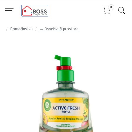
0
Domaćinstvo
← Osveživači prostora