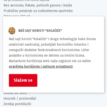
Bez aerosola, ftalata, potisnih gasova i bojila
Praktično punjenje za svakodnevnu upotrebu
Pakovanje 228 ml
Original Air Wick kvalitet
NAŠ SAJT KORISTI "KOLAČIĆE"
NAČIN UPOTREBE
Postaviti punjenje u kompatibilni Air Wick automatski osveživač
Naš sajt koristi "kolačiće" i druge tehnologije kako bismo
prostora prema uputstvu proizvođača. Podesiti željeni intenzitet
analizirali saobraćaj, poboljšali korisničko iskustvo i
mirisa.
omogućili dodatne funkcionalnosti korisnicima. Lične
podatke o korisnicima ne delimo sa trećim licima.
POZIV NA AKCIJU
Nastavkom korišćenja web sajta saglasni ste sa našim
Poručite Air Wick Active Fresh punjenje Passion Fruit & Tropical
pravilima korišćenja i polisom privatnosti
.
Mango 228ml i unesite dugotrajnu tropsku svežinu u svoj prostor.
Slažem se
Deklaracija
Brend: Air Wick
Uvoznik / proizvođač:
Zemlja porekla:EU