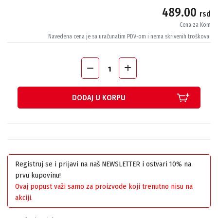
489.00
rsd
Cena za Kom
Navedena cena je sa uračunatim PDV-om i nema skrivenih troškova.
DODAJ U KORPU
Registruj se i prijavi na naš NEWSLETTER i ostvari 10% na
prvu kupovinu!
Ovaj popust važi samo za proizvode koji trenutno nisu na
akciji.