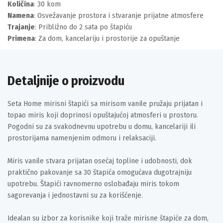
Količina
: 30 kom
Namena
: Osvežavanje prostora i stvaranje prijatne atmosfere
Trajanje
: Približno do 2 sata po štapiću
Primena
: Za dom, kancelariju i prostorije za opuštanje
Detaljnije o proizvodu
Seta Home mirisni štapići sa mirisom vanile pružaju prijatan i
topao miris koji doprinosi opuštajućoj atmosferi u prostoru.
Pogodni su za svakodnevnu upotrebu u domu, kancelariji ili
prostorijama namenjenim odmoru i relaksaciji.
Miris vanile stvara prijatan osećaj topline i udobnosti, dok
praktično pakovanje sa 30 štapića omogućava dugotrajniju
upotrebu. Štapići ravnomerno oslobađaju miris tokom
sagorevanja i jednostavni su za korišćenje.
Idealan su izbor za korisnike koji traže mirisne štapiće za dom,