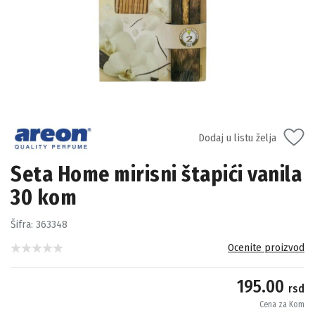
Dodaj u listu želja
Seta Home mirisni štapići vanila
30 kom
Šifra:
363348
Ocenite proizvod
195.00
rsd
Cena za Kom