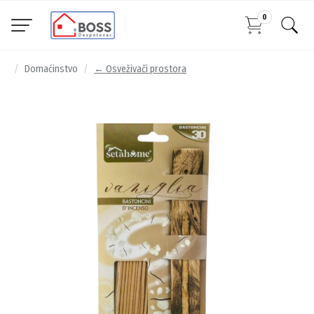
0
Domaćinstvo
← Osveživači prostora