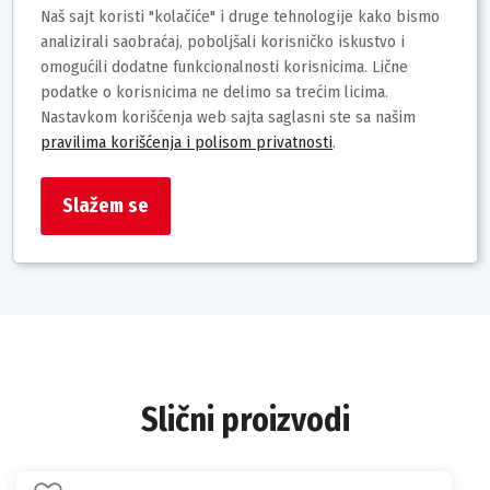
opuštajući miris u vaš prostor.
Naš sajt koristi "kolačiće" i druge tehnologije kako bismo
analizirali saobraćaj, poboljšali korisničko iskustvo i
Deklaracija
omogućili dodatne funkcionalnosti korisnicima. Lične
podatke o korisnicima ne delimo sa trećim licima.
Brend: Seta Home
Nastavkom korišćenja web sajta saglasni ste sa našim
Uvoznik / proizvođač:
pravilima korišćenja i polisom privatnosti
.
Zemlja porekla:India
Prava potrošača: Zagarantovana sva prava kupaca po Zakonu o
zaštiti potrošača
Slažem se
Barkod:8057502403497
Slični proizvodi