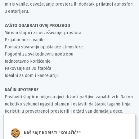
miris vanile, osvežavanje prostora ili dodatak prijatnoj atmosferi
u enterijeru.
ZAŠTO ODABRATI OVAJ PROIZVOD
Mirisni štapići za osvežavanje prostora
Prijatan miris vanile
Pomažu stvaranju opuštajuće atmosfere
Pogodni za svakodnevnu upotrebu
Jednostavno korišćenje
Pakovanje sa 30 štapića
Idealni za dom i kancelariju
NAČIN UPOTREBE
Postaviti štapić u odgovarajući držač i pažljivo zapaliti vrh. Nakon
nekoliko sekundi ugasiti plamen i ostaviti da štapić lagano tinja.
Koristiti u provetrenoj prostoriji i držati van domašaja dece.
POZIV NA AKCIJU
Poručite Seta Home mirisne štapiće vanila i unesite prijatan i
NAŠ SAJT KORISTI "KOLAČIĆE"