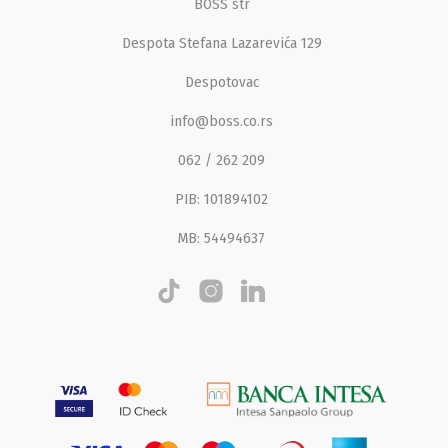
BOSS str
Despota Stefana Lazarevića 129
Despotovac
info@boss.co.rs
062 / 262 209
PIB: 101894102
MB: 54494637