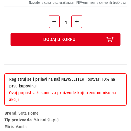
Navedena cena je sa uračunatim PDV-om i nema skrivenih troškova.
DODAJ U KORPU
Registruj se i prijavi na naš NEWSLETTER i ostvari 10% na
prvu kupovinu!
Ovaj popust važi samo za proizvode koji trenutno nisu na
akciji.
Brend
: Seta Home
Tip proizvoda
: Mirisni štapići
Miris
: Vanila