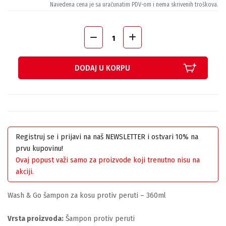
Navedena cena je sa uračunatim PDV-om i nema skrivenih troškova.
DODAJ U KORPU
Registruj se i prijavi na naš NEWSLETTER i ostvari 10% na
prvu kupovinu!
Ovaj popust važi samo za proizvode koji trenutno nisu na
akciji.
Wash & Go šampon za kosu protiv peruti – 360ml
Vrsta proizvoda:
Šampon protiv peruti