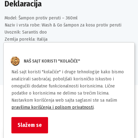
Deklaracija
Model: Šampon protiv peruti – 360ml
Naziv i vrsta robe: Wash & Go šampon za kosu protiv peruti
Uvoznik: Sarantis doo
Zemlja porekla: Italija
Prava potrošača: Zagarantovana sva prava po osnovu Zakona o
zaštiti potrošača
EAN kod:8008970056753
NAŠ SAJT KORISTI "KOLAČIĆE"
Naš sajt koristi "kolačiće" i druge tehnologije kako bismo
analizirali saobraćaj, poboljšali korisničko iskustvo i
omogućili dodatne funkcionalnosti korisnicima. Lične
podatke o korisnicima ne delimo sa trećim licima.
Nastavkom korišćenja web sajta saglasni ste sa našim
pravilima korišćenja i polisom privatnosti
.
Slični proizvodi
Slažem se