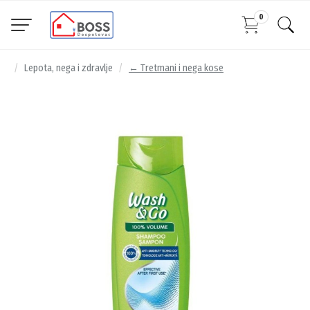
0
Lepota, nega i zdravlje
← Tretmani i nega kose