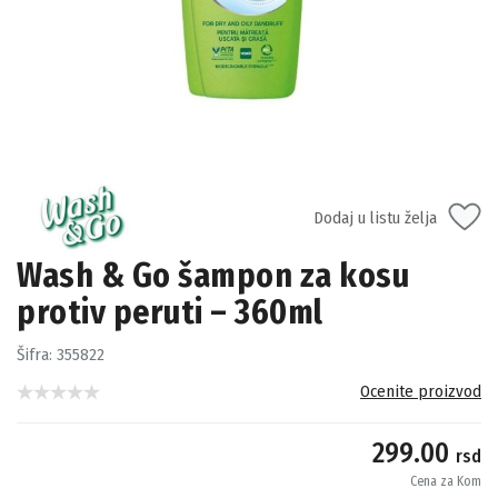
Dodaj u listu želja
Wash & Go šampon za kosu
protiv peruti – 360ml
Šifra:
355822
Ocenite proizvod
299.00
rsd
Cena za Kom