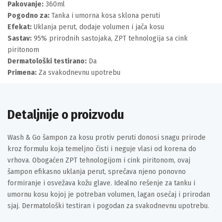
Pakovanje:
360ml
Pogodno za:
Tanka i umorna kosa sklona peruti
Efekat:
Uklanja perut, dodaje volumen i jača kosu
Sastav:
95% prirodnih sastojaka, ZPT tehnologija sa cink
piritonom
Dermatološki testirano:
Da
Primena:
Za svakodnevnu upotrebu
Detaljnije o proizvodu
Wash & Go šampon za kosu protiv peruti donosi snagu prirode
kroz formulu koja temeljno čisti i neguje vlasi od korena do
vrhova. Obogaćen ZPT tehnologijom i cink piritonom, ovaj
šampon efikasno uklanja perut, sprečava njeno ponovno
formiranje i osvežava kožu glave. Idealno rešenje za tanku i
umornu kosu kojoj je potreban volumen, lagan osećaj i prirodan
sjaj. Dermatološki testiran i pogodan za svakodnevnu upotrebu.