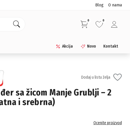
Blog
O nama
0
0
Akcija
Novo
Kontakt
Dodaj u listu želja
nđer sa žicom Manje Grublji – 2
atna i srebrna)
Ocenite proizvod