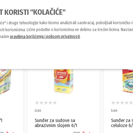
T KORISTI "KOLAČIĆE"
Slični proizvodi
čiće" i druge tehnologije kako bismo analizirali saobraćaj, poboljšali korisničko 
ti korisnicima. Lične podatke o korisnicima ne delimo sa trećim licima. Nasta
 našim
pravilima korišćenja i polisom privatnosti
.
NOVO
NOVO
Liao
Liao
Sunđer za sudove od
Mrežasti s
1
celuloze 6/1 H130077 LIAO
5/1 H13003