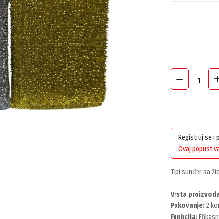
Registruj se i
Ovaj popust va
Tipi sunđer sa ži
Vrsta proizvoda
Pakovanje:
2 ko
Funkcija:
Efikasn