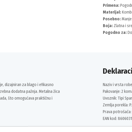
Primena:
Pogodno
Materijal:
Kombin
Posebno:
Manje 
Boja:
Zlatna i sr
Pogodno za:
Do
Deklaraci
je, dizajniran za blago i efikasno
Naziv i vrsta rob
potrebna dodatna pažnja. Metalna žica
Pakovanje: 2 koma
mada, što omogućava praktičnu i
Uvoznik: Tipi Spa
Zemlja porekla: P.
Prava potrošača:
EAN kod: 8606031