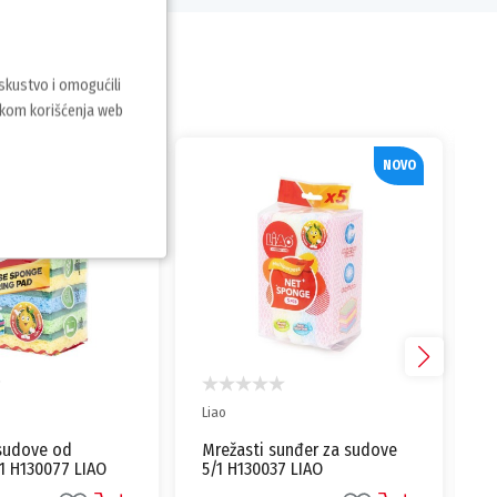
iskustvo i omogućili
vkom korišćenja web
NOVO
NOVO
Liao
unđer za sudove
Sunđer za Ribanje LIAO
7 LIAO
F130036 4/1 – Abrazivni
Sunđeri za Pranje Sudova i