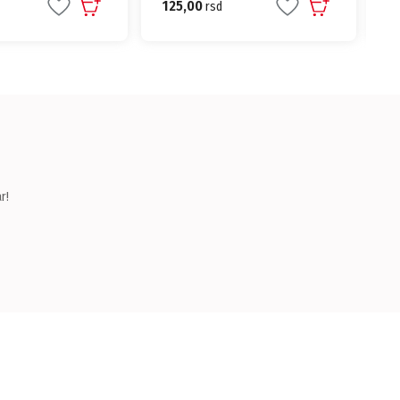
99,00
Čišćenje
rsd
r!