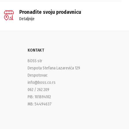
Pronađite svoju prodavnicu
Detaljnije
KONTAKT
BOSS str
Despota Stefana Lazarevića 129
Despotovac
info@boss.co.rs
062 / 262 209
PIB: 101894102
MB: 54494637