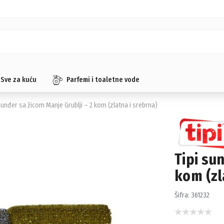
Sve za kuću
Parfemi i toaletne vode
sunđer sa žicom Manje Grublji – 2 kom (zlatna i srebrna)
Tipi su
kom (zl
Šifra:
361232