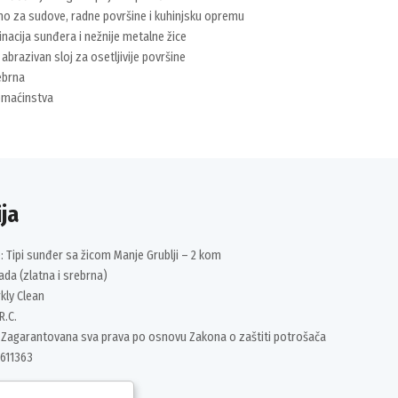
 za sudove, radne površine i kuhinjsku opremu
acija sunđera i nežnije metalne žice
abrazivan sloj za osetljivije površine
ebrna
maćinstva
ja
e: Tipi sunđer sa žicom Manje Grublji – 2 kom
da (zlatna i srebrna)
rkly Clean
R.C.
 Zagarantovana sva prava po osnovu Zakona o zaštiti potrošača
611363