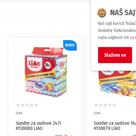
NAŠ SAJ
Naš sajt koristi "kola
dodatne funkcionalnos
sajta saglasni ste sa
NOVO
Slažem se
Liao
Liao
Sunđer za sudove 16/1
Sunđer za sudove sa
H130079 LIAO
abrazivnim slojem 6/
H130039 LIAO