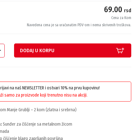
69.00
rsd
Cena za Kom
Navedena cena je sa uračunatim PDV-om i nema skrivenih troškova.
DODAJ U KORPU
 prijavi na naš NEWSLETTER i ostvari 10% na prvu kupovinu!
ži samo za proizvode koji trenutno nisu na akciji.
com Manje Grublji – 2 kom (zlatna i srebrna)
:
Sunđer za čišćenje sa metalnom žicom
mada
o čišćenje blago zaprljanih površina