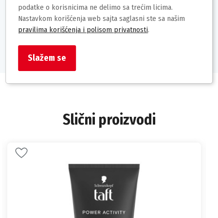
Uvoznik/Proizvođač:Still
podatke o korisnicima ne delimo sa trećim licima.
Zemlja porekla:Srbija
Nastavkom korišćenja web sajta saglasni ste sa našim
Prava potrošača: U skladu sa Zakonom o zaštiti potrošača
pravilima korišćenja i polisom privatnosti
.
Barkod:8606017974390
Slažem se
Slični proizvodi