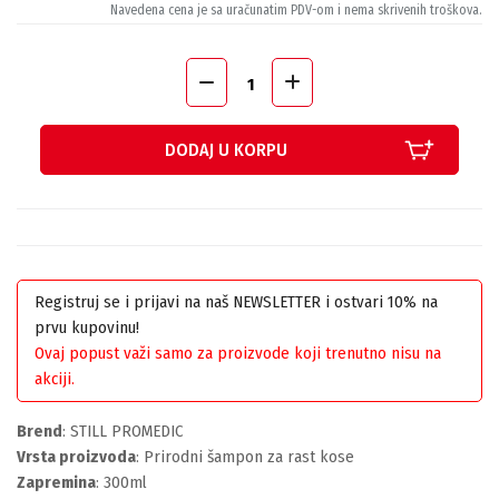
Navedena cena je sa uračunatim PDV-om i nema skrivenih troškova.
DODAJ U KORPU
Registruj se i prijavi na naš NEWSLETTER i ostvari 10% na
prvu kupovinu!
Ovaj popust važi samo za proizvode koji trenutno nisu na
akciji.
Brend
: STILL PROMEDIC
Vrsta proizvoda
: Prirodni šampon za rast kose
Zapremina
: 300ml