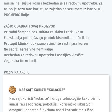
mirisa, ne isušuje kosu i bezbedan je za redovnu upotrebu. Za
najbolje rezultate koristi se zajedno sa serumom iz iste STILL
PROMEDIC linije
ZAŠTO ODABRATI OVAJ PROIZVOD
Prirodni šampon bez sulfata za slabu i retku kosu
Etarska ulja poboljšavaju protok kiseonika do folikula
Procapil klinički dokazano stimuliše rast i jača koren
Ne sadrži agresivne hemikalije
Bezbedan za redovnu upotrebu i osetljivo vlasište
Veganska formulacija
POZIV NA AKCIJU
Ojačajte koren i podstaknite brži rast vaše kose uz STILL
PROMEDIC šampon za rast i jačanje kose
NAŠ SAJT KORISTI "KOLAČIĆE"
Deklaracija
Naš sajt koristi "kolačiće" i druge tehnologije kako bismo
analizirali saobraćaj, poboljšali korisničko iskustvo i
Brend: STILL PROMEDIC
omogućili dodatne funkcionalnosti korisnicima. Lične