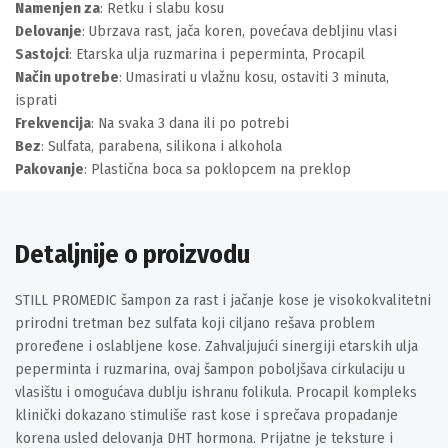
Namenjen za
: Retku i slabu kosu
Delovanje
: Ubrzava rast, jača koren, povećava debljinu vlasi
Sastojci
: Etarska ulja ruzmarina i peperminta, Procapil
Način upotrebe
: Umasirati u vlažnu kosu, ostaviti 3 minuta,
isprati
Frekvencija
: Na svaka 3 dana ili po potrebi
Bez
: Sulfata, parabena, silikona i alkohola
Pakovanje
: Plastična boca sa poklopcem na preklop
Detaljnije o proizvodu
STILL PROMEDIC šampon za rast i jačanje kose je visokokvalitetni
prirodni tretman bez sulfata koji ciljano rešava problem
proređene i oslabljene kose. Zahvaljujući sinergiji etarskih ulja
peperminta i ruzmarina, ovaj šampon poboljšava cirkulaciju u
vlasištu i omogućava dublju ishranu folikula. Procapil kompleks
klinički dokazano stimuliše rast kose i sprečava propadanje
korena usled delovanja DHT hormona. Prijatne je teksture i