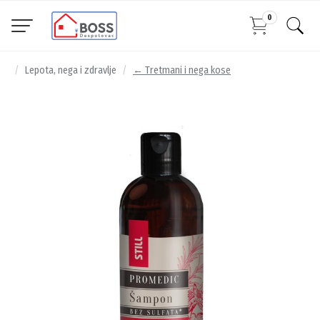
0
Lepota, nega i zdravlje
← Tretmani i nega kose