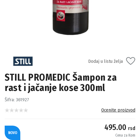
Dodaj u listu želja
STILL PROMEDIC Šampon za
rast i jačanje kose 300ml
Šifra:
361927
Ocenite proizvod
495.00
rsd
NOVO
Cena za Kom