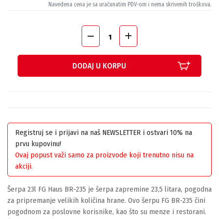
Navedena cena je sa uračunatim PDV-om i nema skrivenih troškova.
DODAJ U KORPU
Registruj se i prijavi na naš NEWSLETTER i ostvari 10% na
prvu kupovinu!
Ovaj popust važi samo za proizvode koji trenutno nisu na
akciji.
Šerpa 23l FG Haus BR-235 je šerpa zapremine 23,5 litara, pogodna
za pripremanje velikih količina hrane. Ovo šerpu FG BR-235 čini
pogodnom za poslovne korisnike, kao što su menze i restorani.