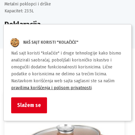
Metalni poklopci i drške
Kapacitet: 23.5L
Deklaracija
NAŠ SAJT KORISTI "KOLAČIĆE"
Naš sajt koristi "kolačiće" i druge tehnologije kako bismo
analizirali saobraćaj, poboljšali korisničko iskustvo i
omogućili dodatne funkcionalnosti korisnicima. Lične
podatke o korisnicima ne delimo sa trećim licima.
Slični proizvodi
Nastavkom korišćenja web sajta saglasni ste sa našim
pravilima korišćenja i polisom privatnosti
.
Slažem se