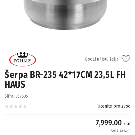
Dodaj u listu želja
Šerpa BR-235 42*17CM 23,5L FH
HAUS
Šifra:
357535
Ocenite proizvod
7,999.00
rsd
Cena za Kom