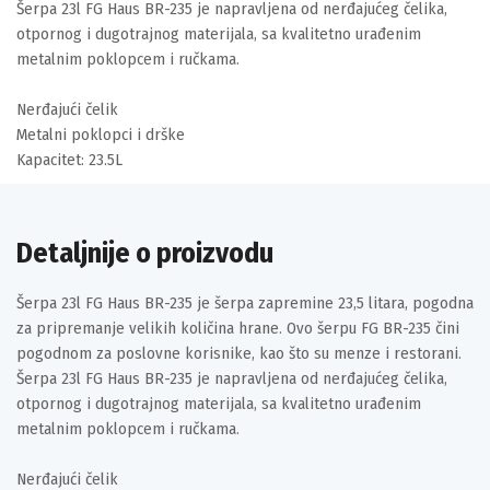
Šerpa 23l FG Haus BR-235 je napravljena od nerđajućeg čelika,
otpornog i dugotrajnog materijala, sa kvalitetno urađenim
metalnim poklopcem i ručkama.
Nerđajući čelik
Metalni poklopci i drške
Kapacitet: 23.5L
Detaljnije o proizvodu
Šerpa 23l FG Haus BR-235 je šerpa zapremine 23,5 litara, pogodna
za pripremanje velikih količina hrane. Ovo šerpu FG BR-235 čini
pogodnom za poslovne korisnike, kao što su menze i restorani.
Šerpa 23l FG Haus BR-235 je napravljena od nerđajućeg čelika,
otpornog i dugotrajnog materijala, sa kvalitetno urađenim
metalnim poklopcem i ručkama.
Nerđajući čelik