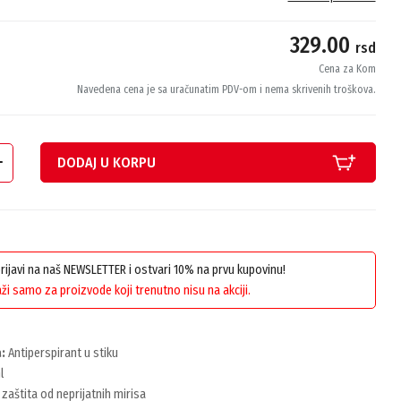
329.00
rsd
Cena za Kom
Navedena cena je sa uračunatim PDV-om i nema skrivenih troškova.
DODAJ U KORPU
 prijavi na naš NEWSLETTER i ostvari 10% na prvu kupovinu!
ži samo za proizvode koji trenutno nisu na akciji.
:
Antiperspirant u stiku
l
zaštita od neprijatnih mirisa