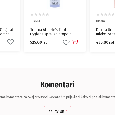
Dicora
Dicora
t
Dicora Urban Fit hranljivo
Dicora Urba
pala
mleko za telo Citrus & Peach
telo vitam
400ml
400ml
430,00
430,00
rsd
rsd
Komentari
ema komentara za ovaj proizvod. Morate biti prijavljeni kako bi poslali komenta
PRIJAVI SE