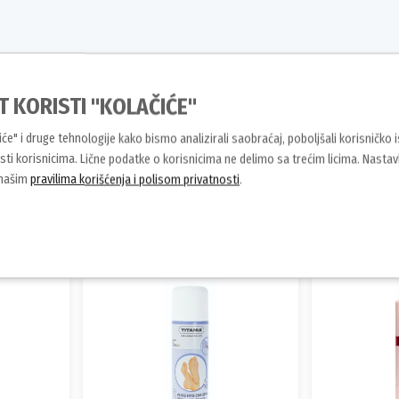
xona Cotton Dry dezodorans u stiku
T KORISTI "KOLAČIĆE"
čiće" i druge tehnologije kako bismo analizirali saobraćaj, poboljšali korisničko 
ti korisnicima. Lične podatke o korisnicima ne delimo sa trećim licima. Nasta
 našim
pravilima korišćenja i polisom privatnosti
.
Slični proizvodi