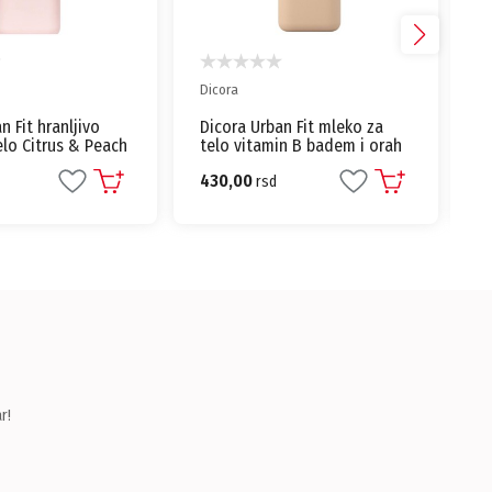
DOVE
n Fit mleko za
Dove Purely Pampering Shea
in B badem i orah
Butter Beauty Cream sapun
90g
105,00
rsd
r!