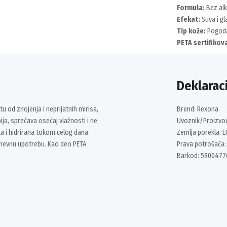
Formula:
Bez alk
Efekat:
Suva i g
Tip kože:
Pogoda
PETA sertifikov
Deklaraci
od znojenja i neprijatnih mirisa,
Brend: Rexona
ja, sprečava osećaj vlažnosti i ne
Uvoznik/Proizvo
a i hidrirana tokom celog dana.
Zemlja porekla: E
odnevnu upotrebu. Kao deo PETA
Prava potrošača:
Barkod: 5900477