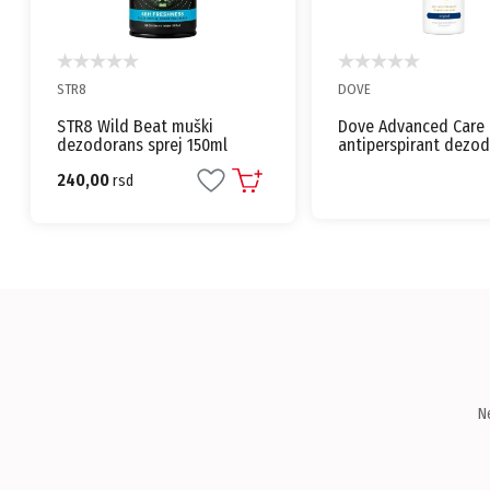
DOVE
TITANIA
Dove Advanced Care Original
Titania Athlete’s Foo
antiperspirant dezodorans
Hygiene sprej za sto
sprej 150ml
200ml
525,00
rsd
N