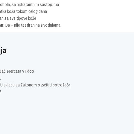
ohola, sa hidratantnim sastojcima
latka koža tokom celog dana
n za sve tipove kože
an:
Da – nije testiran na životinjama
ja
đač: Mercata VT doo
U
 U skladu sa Zakonom o zaštiti potrošača
6