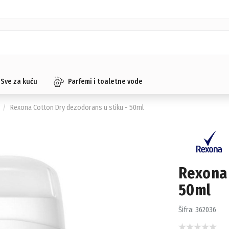
Sve za kuću
Parfemi i toaletne vode
Rexona Cotton Dry dezodorans u stiku - 50ml
Rexona 
50ml
Šifra:
362036