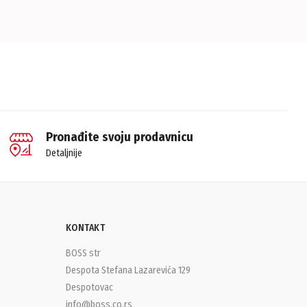
Pronađite svoju prodavnicu
Detaljnije
KONTAKT
BOSS str
Despota Stefana Lazarevića 129
Despotovac
info@boss.co.rs