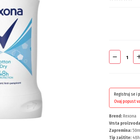
Registruj se i
Ovaj popust va
Brend:
Rexona
Vrsta proizvoda
Zapremina:
50m
Tip zaštite:
48h 