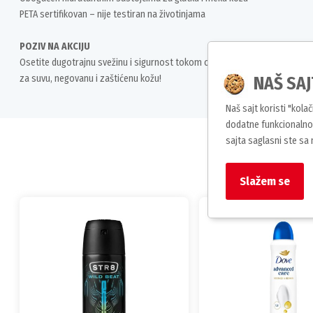
PETA sertifikovan – nije testiran na životinjama
POZIV NA AKCIJU
Osetite dugotrajnu svežinu i sigurnost tokom celog dana – izaberite Re
za suvu, negovanu i zaštićenu kožu!
NAŠ SAJ
Naš sajt koristi "kola
dodatne funkcionalnos
sajta saglasni ste sa
Slažem se