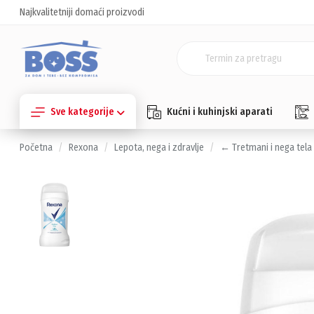
Najkvalitetniji domaći proizvodi
Sve kategorije
Kućni i kuhinjski aparati
Početna
Rexona
Lepota, nega i zdravlje
← Tretmani i nega tela