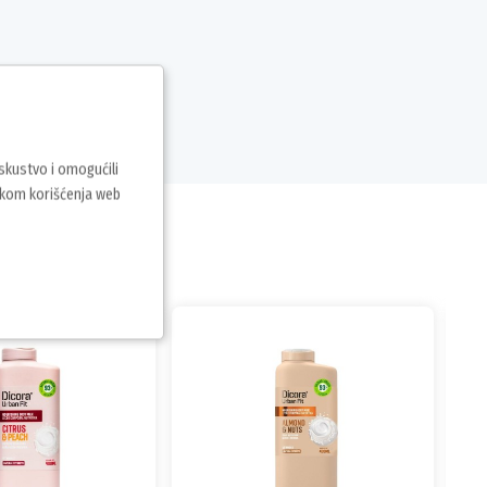
iskustvo i omogućili
vkom korišćenja web