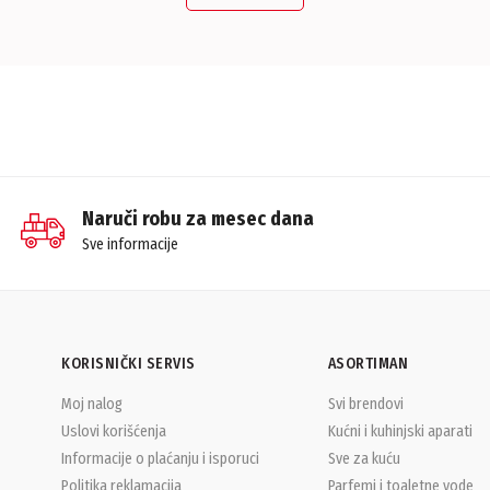
Naruči robu za mesec dana
Sve informacije
KORISNIČKI SERVIS
ASORTIMAN
Moj nalog
Svi brendovi
Uslovi korišćenja
Kućni i kuhinjski aparati
Informacije o plaćanju i isporuci
Sve za kuću
Politika reklamacija
Parfemi i toaletne vode