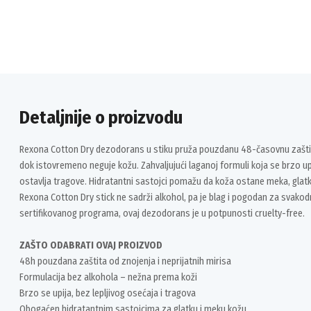
Detaljnije o proizvodu
Rexona Cotton Dry dezodorans u stiku pruža pouzdanu 48-časovnu zaštitu 
dok istovremeno neguje kožu. Zahvaljujući laganoj formuli koja se brzo upi
ostavlja tragove. Hidratantni sastojci pomažu da koža ostane meka, glatk
Rexona Cotton Dry stick ne sadrži alkohol, pa je blag i pogodan za svak
sertifikovanog programa, ovaj dezodorans je u potpunosti cruelty-free.
ZAŠTO ODABRATI OVAJ PROIZVOD
48h pouzdana zaštita od znojenja i neprijatnih mirisa
Formulacija bez alkohola – nežna prema koži
Brzo se upija, bez lepljivog osećaja i tragova
Obogaćen hidratantnim sastojcima za glatku i meku kožu