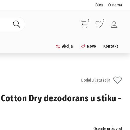
Blog
O nama
0
0
Akcija
Novo
Kontakt
Dodaj u listu želja
Cotton Dry dezodorans u stiku -
Ocenite proizvod