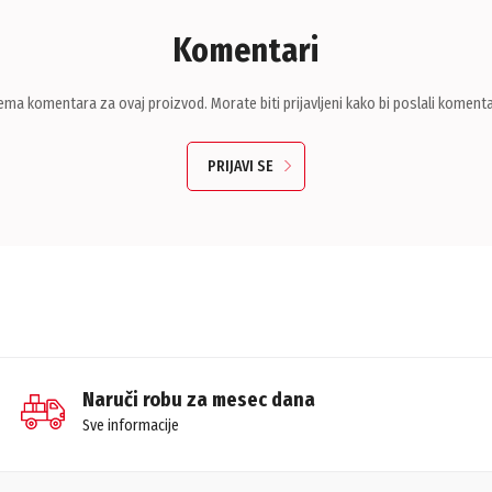
Komentari
ema komentara za ovaj proizvod. Morate biti prijavljeni kako bi poslali komenta
PRIJAVI SE
Naruči robu za mesec dana
Sve informacije