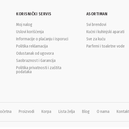
KORISNIČKI SERVIS
ASORTIMAN
Moj nalog
Svi brendovi
Uslovi korišćenja
Kućni i kuhinjski aparati
Informacije o plaćanju i isporuci
Sve za kuću
Politika reklamacija
Parfemi i toaletne vode
Odustanak od ugovora
Saobraznost i Garancija
Politika privatnosti i zaštita
podataka
očetna
Proizvodi
Korpa
Lista želja
Blog
O nama
Kontak