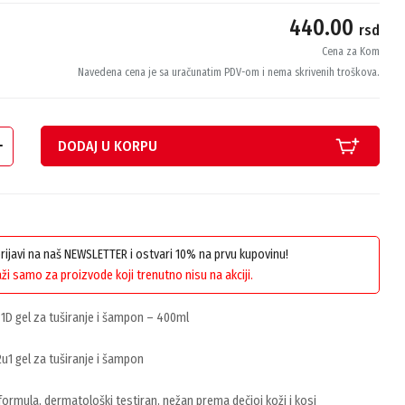
440.00
rsd
Cena za Kom
Navedena cena je sa uračunatim PDV-om i nema skrivenih troškova.
DODAJ U KORPU
 prijavi na naš NEWSLETTER i ostvari 10% na prvu kupovinu!
ži samo za proizvode koji trenutno nisu na akciji.
1D gel za tuširanje i šampon – 400ml
u1 gel za tuširanje i šampon
ormula, dermatološki testiran, nežan prema dečjoj koži i kosi