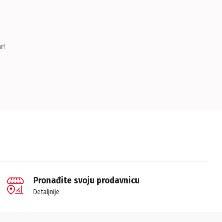
r!
Pronađite svoju prodavnicu
Detaljnije