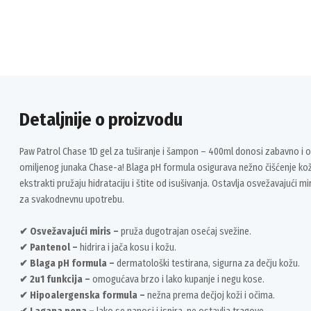
Detaljnije o proizvodu
Paw Patrol Chase 1D gel za tuširanje i šampon – 400ml donosi zabavno i 
omiljenog junaka Chase-a! Blaga pH formula osigurava nežno čišćenje kože 
ekstrakti pružaju hidrataciju i štite od isušivanja. Ostavlja osvežavajući mir
za svakodnevnu upotrebu.
✔ Osvežavajući miris –
pruža dugotrajan osećaj svežine.
✔ Pantenol –
hidrira i jača kosu i kožu.
✔ Blaga pH formula –
dermatološki testirana, sigurna za dečju kožu.
✔ 2u1 funkcija –
omogućava brzo i lako kupanje i negu kose.
✔ Hipoalergenska formula –
nežna prema dečjoj koži i očima.