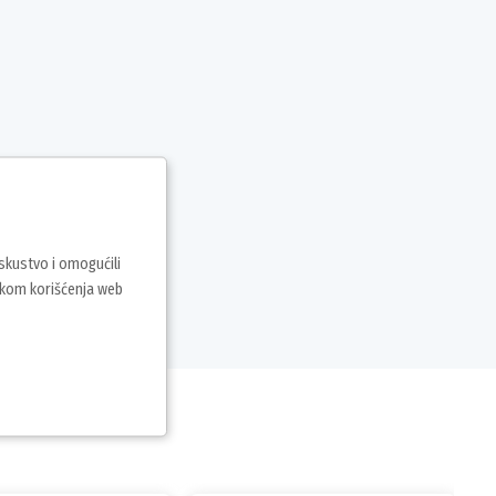
iskustvo i omogućili
vkom korišćenja web