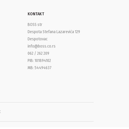
KONTAKT
BOSS str
Despota Stefana Lazarevića 129
Despotovac
info@boss.co.rs
062 / 262 209
PIB: 101894102
MB: 54494637
t