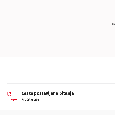
N
Često postavljana pitanja
Pročitaj više