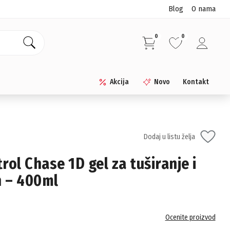
Blog
O nama
0
0
Akcija
Novo
Kontakt
Dodaj u listu želja
rol Chase 1D gel za tuširanje i
 – 400ml
Ocenite proizvod