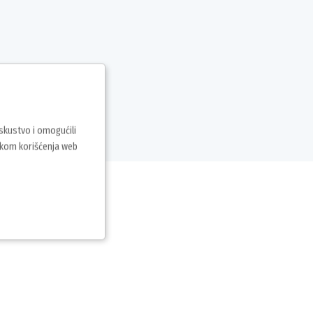
iskustvo i omogućili
vkom korišćenja web