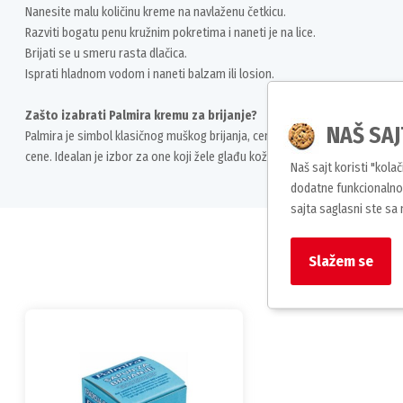
Nanesite malu količinu kreme na navlaženu četkicu.
Razviti bogatu penu kružnim pokretima i naneti je na lice.
Brijati se u smeru rasta dlačica.
Isprati hladnom vodom i naneti balzam ili losion.
Zašto izabrati Palmira kremu za brijanje?
NAŠ SAJ
Palmira je simbol klasičnog muškog brijanja, cenjena zbog svoje pouzdano
cene. Idealan je izbor za one koji žele glađu kožu i tradicionalni osećaj br
Naš sajt koristi "kola
dodatne funkcionalnos
sajta saglasni ste sa
Slažem se