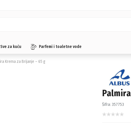
Sve za kuću
Parfemi i toaletne vode
ira Krema za Brijanje – 65 g
Palmira
Šifra:
357753