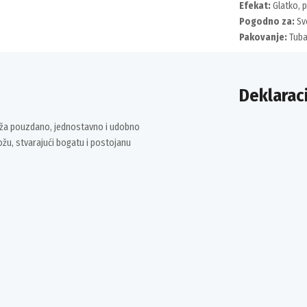
Efekat:
Glatko, p
Pogodno za:
Sve
Pakovanje:
Tuba
Deklaraci
pruža pouzdano, jednostavno i udobno
kožu, stvarajući bogatu i postojanu