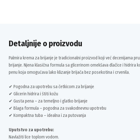
Detaljnije o proizvodu
Palmira krema za brijanje je tradicionalni proizvod koji već decenijama 
brijanje. Njena klasična formula sa glicerinom omekšava dlačice i hidrira 
penu koja omogućava lako klizanje brijača bez posekotina i crvenila.
✔ Pogodna za upotrebu sa četkicom za brijanje
✔ Glicerin hidrira i štiti kožu
✔ Gusta pena – za temeljno i glatko brijanje
✔ Blaga formula – pogodna za svakodnevnu upotrebu
✔ Kompaktna tuba – idealna i za putovanja
Uputstvo za upotrebu:
Navlažiti lice toplom vodom.