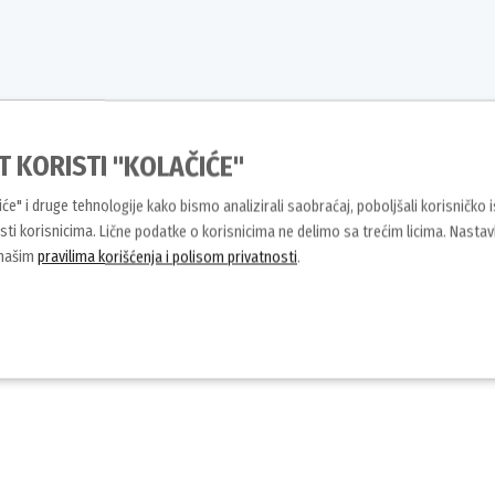
T KORISTI "KOLAČIĆE"
sti, jednostavnosti i pristupačne
ijanja – bez kompromisa u kvalitetu!
čiće" i druge tehnologije kako bismo analizirali saobraćaj, poboljšali korisničko 
ti korisnicima. Lične podatke o korisnicima ne delimo sa trećim licima. Nasta
 našim
pravilima korišćenja i polisom privatnosti
.
Slični proizvodi