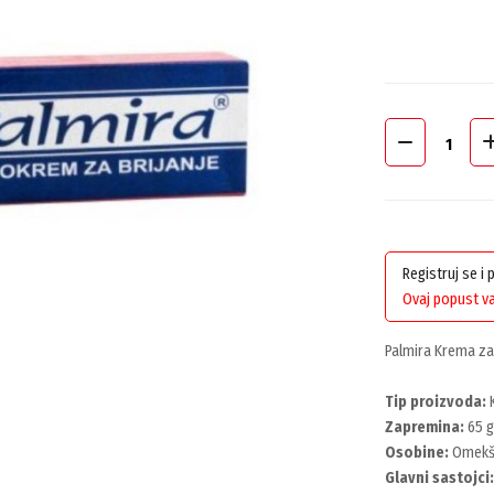
Registruj se i
Ovaj popust va
Palmira Krema za 
Tip proizvoda:
K
Zapremina:
65 g
Osobine:
Omekšav
Glavni sastojci: