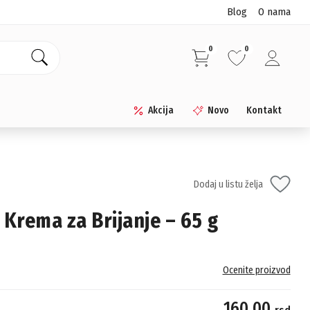
Blog
O nama
0
0
Akcija
Novo
Kontakt
Dodaj u listu želja
 Krema za Brijanje – 65 g
Ocenite proizvod
160.00