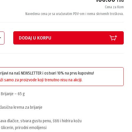
rsd
Cena za Kom
Navedena cena je sa uračunatim PDV-om i nema skrivenih troškova.
DODAJ U KORPU
 prijavi na naš NEWSLETTER i ostvari 10% na prvu kupovinu!
ži samo za proizvode koji trenutno nisu na akciji.
Brijanje – 65 g
lasična krema za brijanje
a dlačice, stvara gustu penu, štiti i hidrira kožu
Glicerin, prirodni emolijensi