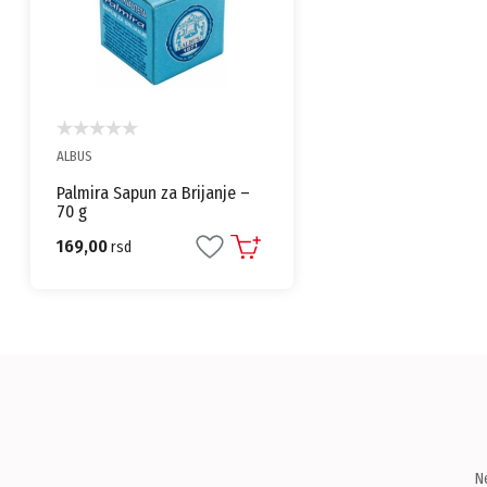
ALBUS
Palmira Sapun za Brijanje –
70 g
169,00
rsd
N