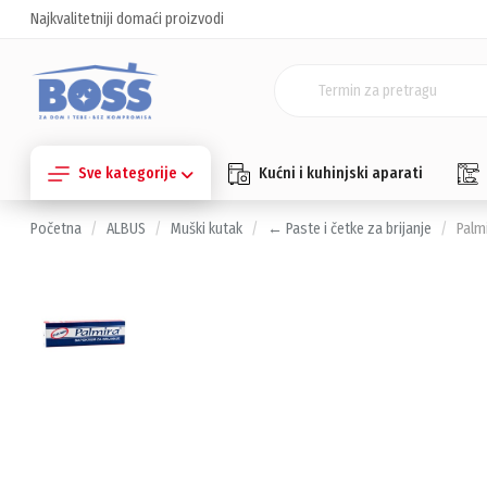
Najkvalitetniji domaći proizvodi
Sve kategorije
Kućni i kuhinjski aparati
Početna
ALBUS
Muški kutak
← Paste i četke za brijanje
Palm