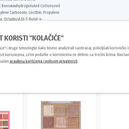
etic Beeswaxhydrogenated Cottonseed
pylene Carbonate, Lecithin, Propylene
te, Octadecyl Di-T-Butyl-4-
ic Acid, May Contain; Mica, CI
CI 42090, CI 77000, CI 19140, CI 77289,
T KORISTI "KOLAČIĆE"
čiće" i druge tehnologije kako bismo analizirali saobraćaj, poboljšali korisničko 
ti korisnicima. Lične podatke o korisnicima ne delimo sa trećim licima. Nasta
 našim
pravilima korišćenja i polisom privatnosti
.
Slični proizvodi