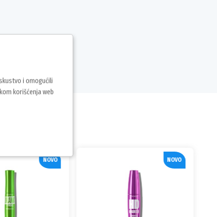
iskustvo i omogućili
vkom korišćenja web
NOVO
NOVO