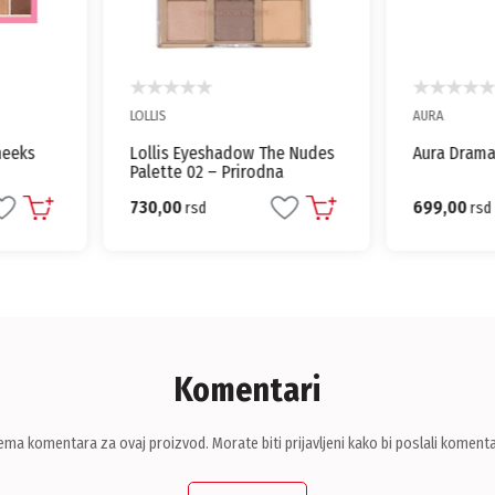
LOLLIS
AURA
heeks
Lollis Eyeshadow The Nudes
Aura Drama
Palette 02 – Prirodna
Elegancija za Svaki Dan
730,00
699,00
rsd
rsd
Komentari
ema komentara za ovaj proizvod. Morate biti prijavljeni kako bi poslali komenta