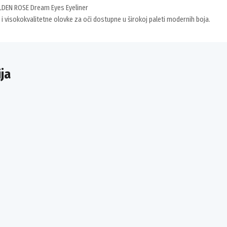
LDEN ROSE Dream Eyes Eyeliner
 visokokvalitetne olovke za oči dostupne u širokoj paleti modernih boja.
ja