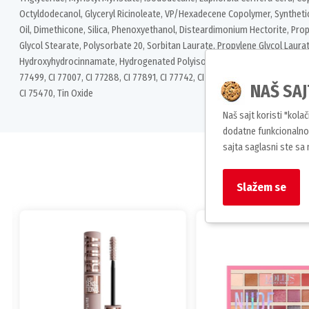
Octyldodecanol, Glyceryl Ricinoleate, VP/Hexadecene Copolymer, Synth
Oil, Dimethicone, Silica, Phenoxyethanol, Disteardimonium Hectorite, Pro
Glycol Stearate, Polysorbate 20, Sorbitan Laurate, Propylene Glycol Laura
Hydroxyhydrocinnamate, Hydrogenated Polyisobutene, Palmitic Acid, Benzo
77499, CI 77007, CI 77288, CI 77891, CI 77742, CI 77491, CI 77492, CI 77510, 
NAŠ SAJ
CI 75470, Tin Oxide
Naš sajt koristi "kola
dodatne funkcionalnos
sajta saglasni ste sa
Slažem se