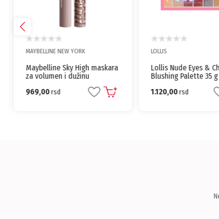
MAYBELLINE NEW YORK
LOLLIS
Maybelline Sky High maskara
Lollis Nude Eyes & C
za volumen i dužinu
Blushing Palette 35 g
trepavica
969,00
1.120,00
rsd
rsd
N