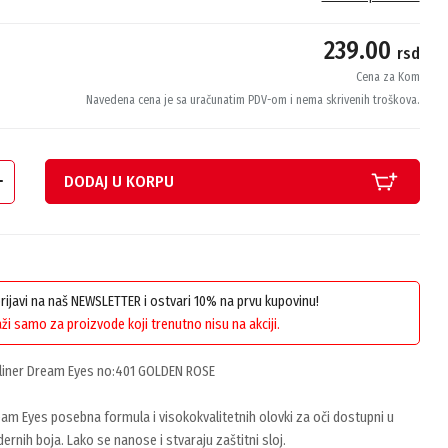
239.00
rsd
Cena za Kom
Navedena cena je sa uračunatim PDV-om i nema skrivenih troškova.
DODAJ U KORPU
 prijavi na naš NEWSLETTER i ostvari 10% na prvu kupovinu!
ži samo za proizvode koji trenutno nisu na akciji.
eliner Dream Eyes no:401 GOLDEN ROSE
m Eyes posebna formula i visokokvalitetnih olovki za oči dostupni u
ernih boja. Lako se nanose i stvaraju zaštitni sloj.