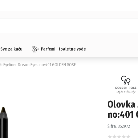
Sve za kuću
Parfemi i toaletne vode
či Eyeliner Dream Eyes no:401 GOLDEN ROSE
Olovka 
no:401
Šifra:
352972