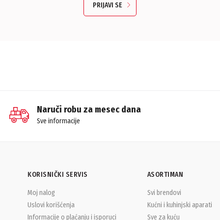
PRIJAVI SE
Naruči robu za mesec dana
Sve informacije
KORISNIČKI SERVIS
ASORTIMAN
Moj nalog
Svi brendovi
Uslovi korišćenja
Kućni i kuhinjski aparati
Informacije o plaćanju i isporuci
Sve za kuću