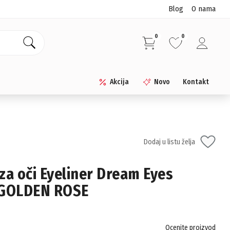
Blog
O nama
0
0
Akcija
Novo
Kontakt
Dodaj u listu želja
za oči Eyeliner Dream Eyes
 GOLDEN ROSE
Ocenite proizvod