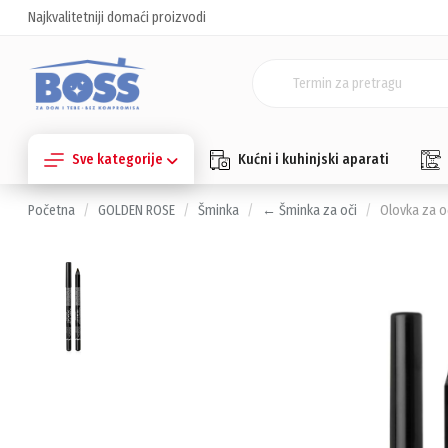
Najkvalitetniji domaći proizvodi
Sve kategorije
Kućni i kuhinjski aparati
Početna
GOLDEN ROSE
Šminka
← Šminka za oči
Olovka za o