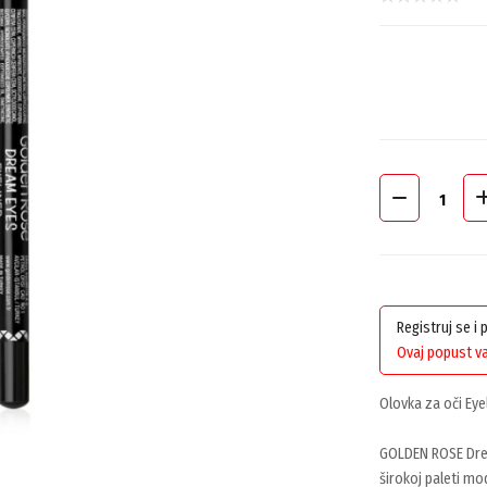
Registruj se i
Ovaj popust va
Olovka za oči Ey
GOLDEN ROSE Drea
širokoj paleti mod