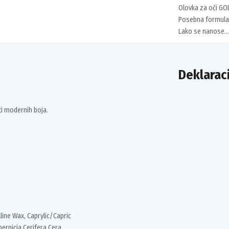
Olovka za oči GO
Posebna formula i
Lako se nanose…
Deklaraci
ti modernih boja.
ine Wax, Caprylic/Capric
pernicia Cerifera Cera,