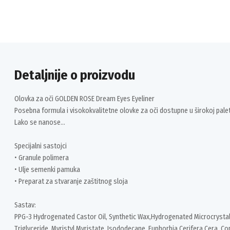
Detaljnije o proizvodu
Olovka za oči GOLDEN ROSE Dream Eyes Eyeliner
Posebna formula i visokokvalitetne olovke za oči dostupne u širokoj pale
Lako se nanose…
Specijalni sastojci
• Granule polimera
• Ulje semenki pamuka
• Preparat za stvaranje zaštitnog sloja
Sastav:
PPG-3 Hydrogenated Castor Oil, Synthetic Wax,Hydrogenated Microcrystall
Triglyceride, Myristyl Myristate, Isododecane, Euphorbia Cerifera Cera, Co