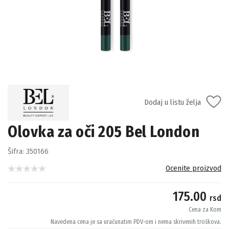
Dodaj u listu želja
Olovka za oči 205 Bel London
Šifra:
350166
Ocenite proizvod
175.00
rsd
Cena za Kom
Navedena cena je sa uračunatim PDV-om i nema skrivenih troškova.