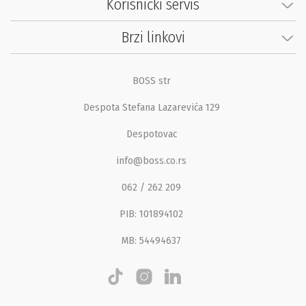
Korisnički servis
Brzi linkovi
BOSS str
Despota Stefana Lazarevića 129
Despotovac
info@boss.co.rs
062 / 262 209
PIB: 101894102
MB: 54494637