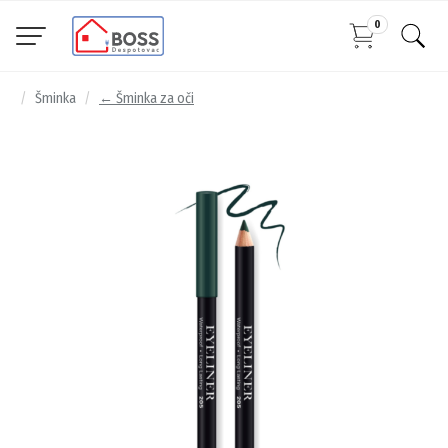
0
Šminka
← Šminka za oči