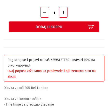
DODAJ U KORPU
Registruj se i prijavi na naš NEWSLETTER i ostvari 10% na
prvu kupovinu!
Ovaj popust važi samo za proizvode koji trenutno nisu na
akciji.
Olovka za oči 205 Bel London
Olovka za konture očiju :
• Fine linije za precizno gledanje