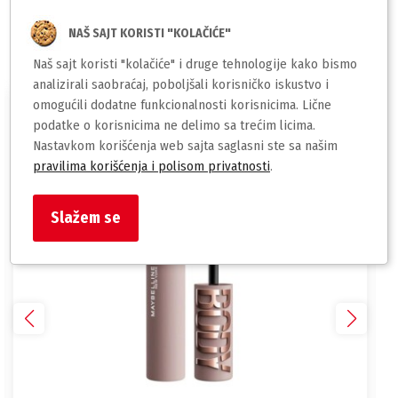
NAŠ SAJT KORISTI "KOLAČIĆE"
Slični proizvodi
Naš sajt koristi "kolačiće" i druge tehnologije kako bismo
analizirali saobraćaj, poboljšali korisničko iskustvo i
omogućili dodatne funkcionalnosti korisnicima. Lične
podatke o korisnicima ne delimo sa trećim licima.
Nastavkom korišćenja web sajta saglasni ste sa našim
pravilima korišćenja i polisom privatnosti
.
Slažem se