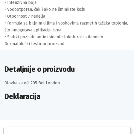
• Intenzivna boja
• Vodootporan, čak i ako ne šminkate kožu
• Otpornost 7 nedelja
• Formula sa biljnim uljima i voskovima razmetih tačaka toplenja,
što omogućava aplikaciju cena
• Sadrži poznate antioksidante tokoferol i vitamin A
Dermatološki testiran proizvod.
Detaljnije o proizvodu
Olovka za oči 205 Bel London
Deklaracija