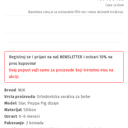
Cena za Kom
Navedena cena je sa uračunatim PDV-om i nema skrivenih troškova.
Registruj se i prijavi na naš NEWSLETTER i ostvari 10% na
prvu kupovinu!
Ovaj popust važi samo za proizvode koji trenutno nisu na
akciji.
Brend
: NUK
Vrsta proizvoda
: Ortodontska varalica za bebe
Model
: Star, Peppa Pig dizajn
Materijal
: Silikon
Uzrast
: 0–6 meseci
Pakovanje
: 2 komada