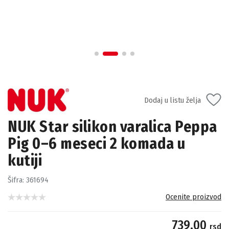
Dodaj u listu želja
NUK Star silikon varalica Peppa
Pig 0–6 meseci 2 komada u
kutiji
Šifra:
361694
Ocenite proizvod
739.00
rsd