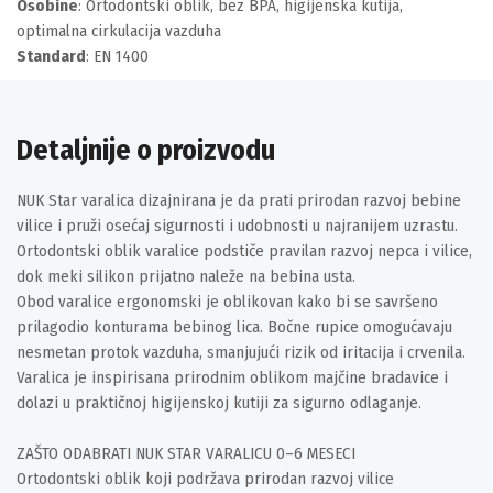
Osobine
: Ortodontski oblik, bez BPA, higijenska kutija,
optimalna cirkulacija vazduha
Standard
: EN 1400
Detaljnije o proizvodu
NUK Star varalica dizajnirana je da prati prirodan razvoj bebine
vilice i pruži osećaj sigurnosti i udobnosti u najranijem uzrastu.
Ortodontski oblik varalice podstiče pravilan razvoj nepca i vilice,
dok meki silikon prijatno naleže na bebina usta.
Obod varalice ergonomski je oblikovan kako bi se savršeno
prilagodio konturama bebinog lica. Bočne rupice omogućavaju
nesmetan protok vazduha, smanjujući rizik od iritacija i crvenila.
Varalica je inspirisana prirodnim oblikom majčine bradavice i
dolazi u praktičnoj higijenskoj kutiji za sigurno odlaganje.
ZAŠTO ODABRATI NUK STAR VARALICU 0–6 MESECI
Ortodontski oblik koji podržava prirodan razvoj vilice