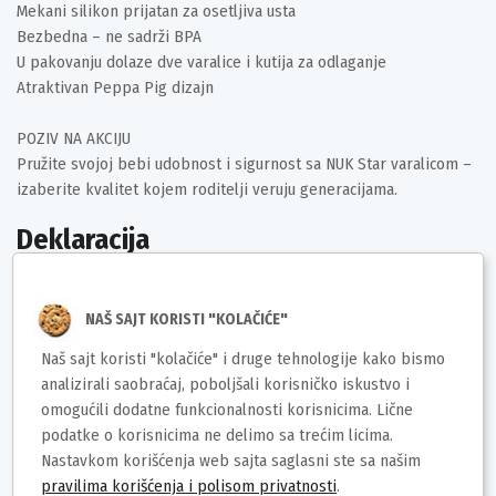
Mekani silikon prijatan za osetljiva usta
Bezbedna – ne sadrži BPA
U pakovanju dolaze dve varalice i kutija za odlaganje
Atraktivan Peppa Pig dizajn
POZIV NA AKCIJU
Pružite svojoj bebi udobnost i sigurnost sa NUK Star varalicom –
izaberite kvalitet kojem roditelji veruju generacijama.
Deklaracija
Brend: NUK
Uvoznik / proizvođač:YU Global d.o.o.
NAŠ SAJT KORISTI "KOLAČIĆE"
Zemlja porekla:Nemačka
Naš sajt koristi "kolačiće" i druge tehnologije kako bismo
Prava potrošača: Zagarantovana sva prava kupaca po osnovu
analizirali saobraćaj, poboljšali korisničko iskustvo i
Zakona o zaštiti potrošača
omogućili dodatne funkcionalnosti korisnicima. Lične
Barkod:4008600441656
podatke o korisnicima ne delimo sa trećim licima.
Nastavkom korišćenja web sajta saglasni ste sa našim
pravilima korišćenja i polisom privatnosti
.