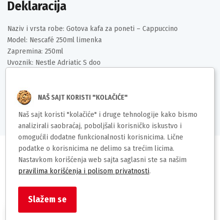
Deklaracija
Naziv i vrsta robe: Gotova kafa za poneti – Cappuccino
Model: Nescafé 250ml limenka
Zapremina: 250ml
Uvoznik: Nestle Adriatic S doo
Zemlja porekla: EU
Način čuvanja: Čuvati na hladnom i suvom mestu
Prava potrošača: Zagarantovana prava po osnovu Zakona o zaštiti
NAŠ SAJT KORISTI "KOLAČIĆE"
potrošača
Naš sajt koristi "kolačiće" i druge tehnologije kako bismo
analizirali saobraćaj, poboljšali korisničko iskustvo i
omogućili dodatne funkcionalnosti korisnicima. Lične
podatke o korisnicima ne delimo sa trećim licima.
Nastavkom korišćenja web sajta saglasni ste sa našim
pravilima korišćenja i polisom privatnosti
.
Slični proizvodi
Slažem se