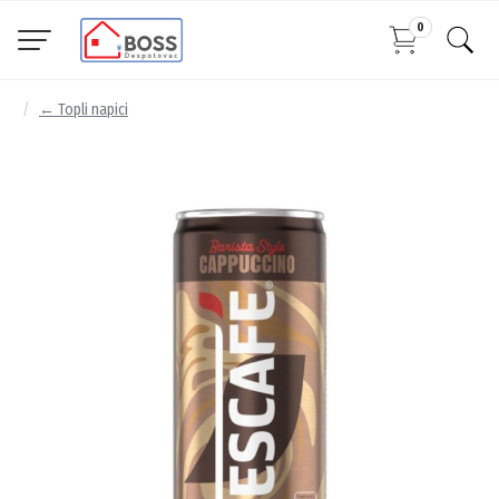
0
← Topli napici