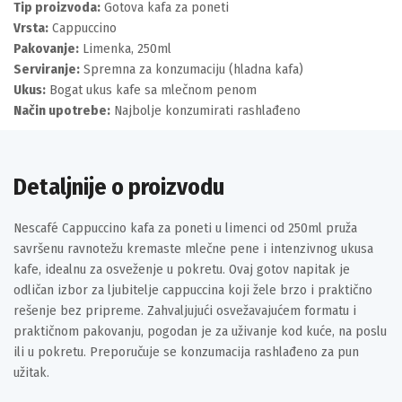
Tip proizvoda:
Gotova kafa za poneti
Vrsta:
Cappuccino
Pakovanje:
Limenka, 250ml
Serviranje:
Spremna za konzumaciju (hladna kafa)
Ukus:
Bogat ukus kafe sa mlečnom penom
Način upotrebe:
Najbolje konzumirati rashlađeno
Detaljnije o proizvodu
Nescafé Cappuccino kafa za poneti u limenci od 250ml pruža
savršenu ravnotežu kremaste mlečne pene i intenzivnog ukusa
kafe, idealnu za osveženje u pokretu. Ovaj gotov napitak je
odličan izbor za ljubitelje cappuccina koji žele brzo i praktično
rešenje bez pripreme. Zahvaljujući osvežavajućem formatu i
praktičnom pakovanju, pogodan je za uživanje kod kuće, na poslu
ili u pokretu. Preporučuje se konzumacija rashlađeno za pun
užitak.