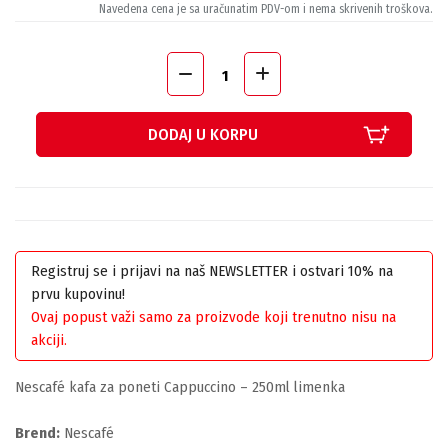
Navedena cena je sa uračunatim PDV-om i nema skrivenih troškova.
DODAJ U KORPU
Registruj se i prijavi na naš NEWSLETTER i ostvari 10% na
prvu kupovinu!
Ovaj popust važi samo za proizvode koji trenutno nisu na
akciji.
Nescafé kafa za poneti Cappuccino – 250ml limenka
Brend:
Nescafé