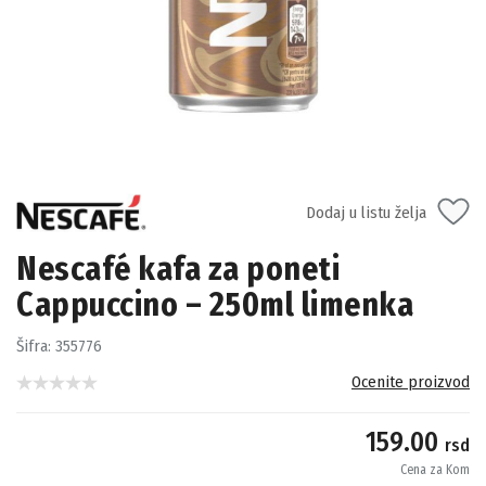
Dodaj u listu želja
Nescafé kafa za poneti
Cappuccino – 250ml limenka
Šifra:
355776
Ocenite proizvod
159.00
rsd
Cena za Kom