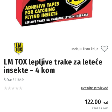
Dodaj u listu želja
LM TOX lepljive trake za leteće
insekte – 4 kom
Šifra:
341649
Ocenite proizvod
122.00
rsd
Cena za Kom