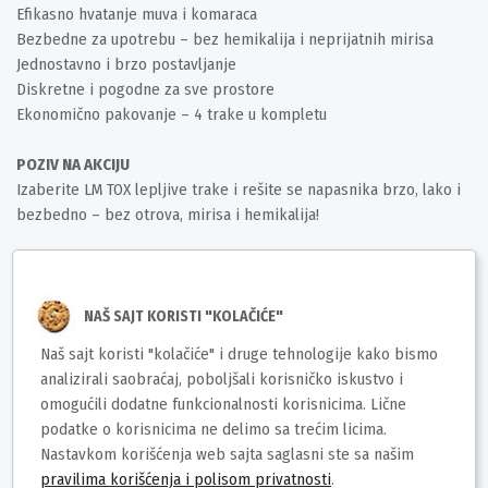
Efikasno hvatanje muva i komaraca
Bezbedne za upotrebu – bez hemikalija i neprijatnih mirisa
Jednostavno i brzo postavljanje
Diskretne i pogodne za sve prostore
Ekonomično pakovanje – 4 trake u kompletu
POZIV NA AKCIJU
Izaberite LM TOX lepljive trake i rešite se napasnika brzo, lako i
bezbedno – bez otrova, mirisa i hemikalija!
Deklaracija
Brend: LM TOX
NAŠ SAJT KORISTI "KOLAČIĆE"
Uvoznik/Proizvođač: Lomax Company doo
Naš sajt koristi "kolačiće" i druge tehnologije kako bismo
Zemlja porekla: EU
analizirali saobraćaj, poboljšali korisničko iskustvo i
Prava potrošača: U skladu sa Zakonom o zaštiti potrošača
omogućili dodatne funkcionalnosti korisnicima. Lične
Barkod: 8606101331597
podatke o korisnicima ne delimo sa trećim licima.
Nastavkom korišćenja web sajta saglasni ste sa našim
pravilima korišćenja i polisom privatnosti
.