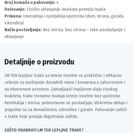
Broj komada u pakovanju:
4
Delovanje:
Fizičko uklanjanje insekata pomoću lepka
Primena:
Unutrašnja i spoljašnja upotreba (dom, terasa, garaža,
vikendica)
Način postavljanja:
Bez mirisa, bez otrova – lako postavljanje i
uklanjanje
Detaljnije o proizvodu
LM TOX lepljive trake za leteće insekte su praktično i efikasno
rešenje za suzbijanje dosadnih muva i komaraca u zatvorenom i
na otvorenom prostoru. Zahvaljujući lepljivom sloju visokog
kvaliteta, trake trenutno hvataju leteće insekte bez upotrebe
hemikalija i mirisa. Jednostavno se postavljaju, diskretno deluju i
pogodne su za domaćinstva, vikendice i garaže. Pakovanje sadrži
4 trake koje pružaju dugotrajnu zaštitu.
ZAŠTO ODABRATI LM TOX LEPLJIVE TRAKE?