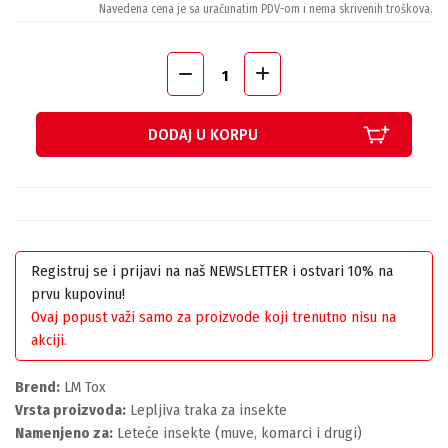
Navedena cena je sa uračunatim PDV-om i nema skrivenih troškova.
DODAJ U KORPU
Registruj se i prijavi na naš NEWSLETTER i ostvari 10% na
prvu kupovinu!
Ovaj popust važi samo za proizvode koji trenutno nisu na
akciji.
Brend:
LM Tox
Vrsta proizvoda:
Lepljiva traka za insekte
Namenjeno za:
Leteće insekte (muve, komarci i drugi)