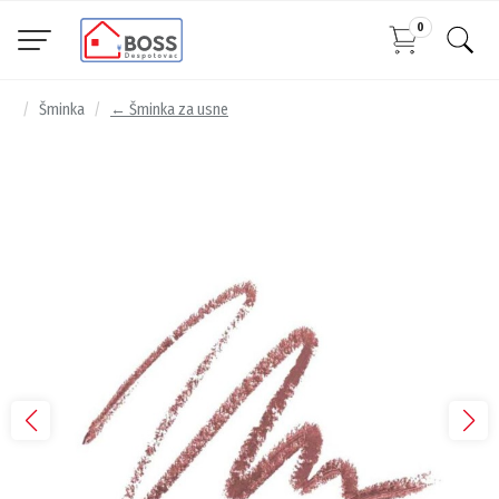
0
Šminka
← Šminka za usne