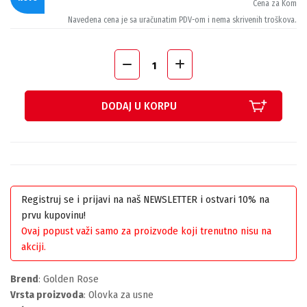
Cena za Kom
Navedena cena je sa uračunatim PDV-om i nema skrivenih troškova.
DODAJ U KORPU
Registruj se i prijavi na naš NEWSLETTER i ostvari 10% na
prvu kupovinu!
Ovaj popust važi samo za proizvode koji trenutno nisu na
akciji.
Brend
: Golden Rose
Vrsta proizvoda
: Olovka za usne