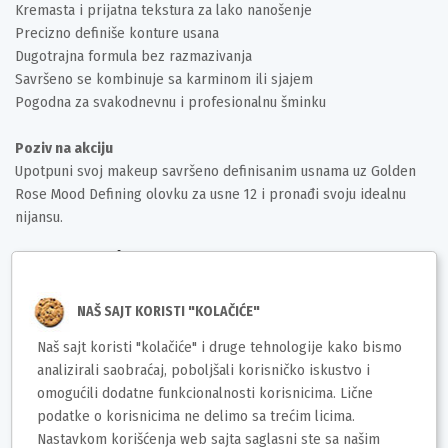
Kremasta i prijatna tekstura za lako nanošenje
Precizno definiše konture usana
Dugotrajna formula bez razmazivanja
Savršeno se kombinuje sa karminom ili sjajem
Pogodna za svakodnevnu i profesionalnu šminku
Poziv na akciju
Upotpuni svoj makeup savršeno definisanim usnama uz Golden
Rose Mood Defining olovku za usne 12 i pronađi svoju idealnu
nijansu.
Deklaracija
Brend: Golden Rose
NAŠ SAJT KORISTI "KOLAČIĆE"
Uvoznik / proizvođač:
Naš sajt koristi "kolačiće" i druge tehnologije kako bismo
Zemlja porekla:Turska
analizirali saobraćaj, poboljšali korisničko iskustvo i
Prava potrošača: Zagarantovana sva prava kupaca po Zakonu o
omogućili dodatne funkcionalnosti korisnicima. Lične
zaštiti potrošača
podatke o korisnicima ne delimo sa trećim licima.
Barkod:8691190570255
Nastavkom korišćenja web sajta saglasni ste sa našim