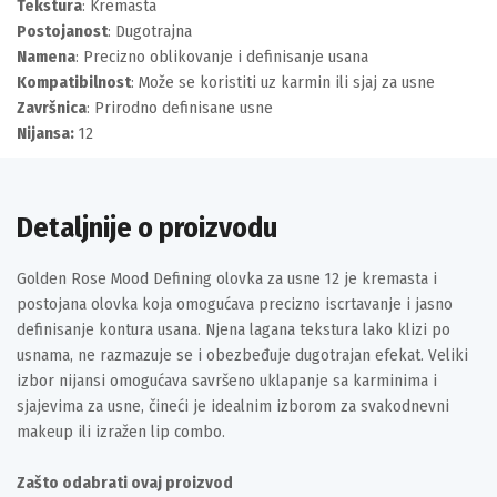
Tekstura
: Kremasta
Postojanost
: Dugotrajna
Namena
: Precizno oblikovanje i definisanje usana
Kompatibilnost
: Može se koristiti uz karmin ili sjaj za usne
Završnica
: Prirodno definisane usne
Nijansa:
12
Detaljnije o proizvodu
Golden Rose Mood Defining olovka za usne 12 je kremasta i
postojana olovka koja omogućava precizno iscrtavanje i jasno
definisanje kontura usana. Njena lagana tekstura lako klizi po
usnama, ne razmazuje se i obezbeđuje dugotrajan efekat. Veliki
izbor nijansi omogućava savršeno uklapanje sa karminima i
sjajevima za usne, čineći je idealnim izborom za svakodnevni
makeup ili izražen lip combo.
Zašto odabrati ovaj proizvod