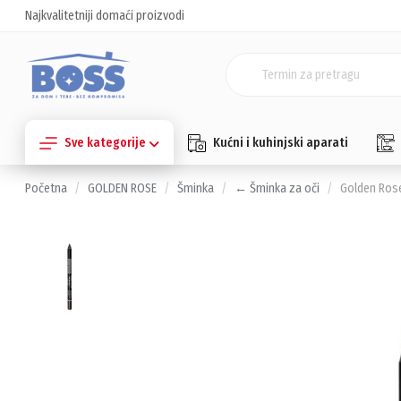
Najkvalitetniji domaći proizvodi
Sve kategorije
Kućni i kuhinjski aparati
Početna
GOLDEN ROSE
Šminka
← Šminka za oči
Golden Rose