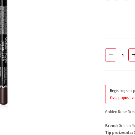
Registruj se i
Ovaj popust va
Golden Rose Drea
Brend:
Golden R
Tip proizvoda:
O