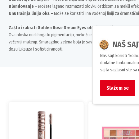
Blendovanje –
Možete lagano razmazati olovku četkicom za mekši efek
Unutrašnja linija oka –
Može se koristiti i na vodenoj liniji za dramatični
Zašto izabrati Golden Rose Dream Eyes olovku za oči 406?
Ova olovka nudi bogatu pigmentaciju, mekoću nanošenja i dugotrajnost, što
večernji makeup. Smaragdno zelena boja je savršena za isticanje zelenih, s
NAŠ SAJ
dozu luksuza i sofisticiranosti.
Naš sajt koristi "kola
dodatne funkcionalnos
sajta saglasni ste sa
Slažem se