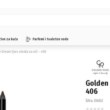
Sve za kuću
Parfemi i toaletne vode
 Dream Eyes olovka za oči – 406
Golden 
406
Šifra:
356122