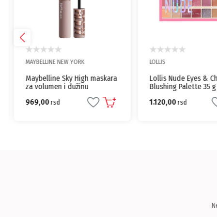
MAYBELLINE NEW YORK
LOLLIS
Maybelline Sky High maskara
Lollis Nude Eyes & C
za volumen i dužinu
Blushing Palette 35 g
trepavica
969,00
1.120,00
rsd
rsd
N