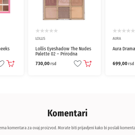
LOLLIS
AURA
heeks
Lollis Eyeshadow The Nudes
Aura Drama
Palette 02 – Prirodna
Elegancija za Svaki Dan
730,00
699,00
rsd
rsd
Komentari
ema komentara za ovaj proizvod. Morate biti prijavljeni kako bi poslali komenta