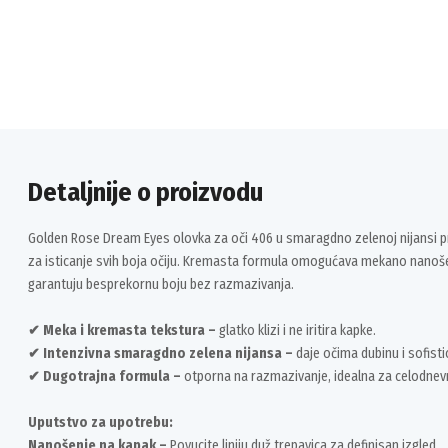
Detaljnije o proizvodu
Golden Rose Dream Eyes olovka za oči 406 u smaragdno zelenoj nijansi pru
za isticanje svih boja očiju. Kremasta formula omogućava mekano nanoše
garantuju besprekornu boju bez razmazivanja.
✔ Meka i kremasta tekstura –
glatko klizi i ne iritira kapke.
✔ Intenzivna smaragdno zelena nijansa –
daje očima dubinu i sofisti
✔ Dugotrajna formula –
otporna na razmazivanje, idealna za celodnev
Uputstvo za upotrebu:
Nanošenje na kapak –
Povucite liniju duž trepavica za definisan izgled.