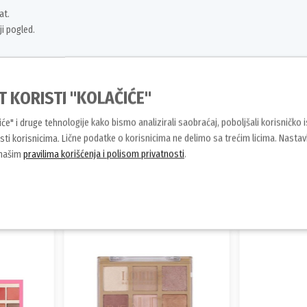
at.
ji pogled.
 je čini idealom za svakodnevni ili
međih i plavih očiju, dodajući im
T KORISTI "KOLAČIĆE"
čiće" i druge tehnologije kako bismo analizirali saobraćaj, poboljšali korisničko 
ti korisnicima. Lične podatke o korisnicima ne delimo sa trećim licima. Nasta
 našim
pravilima korišćenja i polisom privatnosti
.
Slični proizvodi