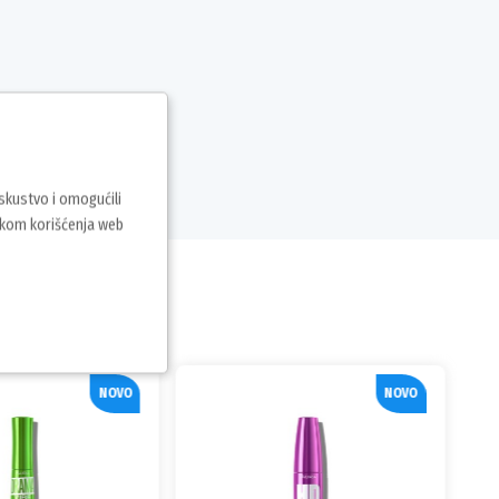
iskustvo i omogućili
vkom korišćenja web
NOVO
NOVO