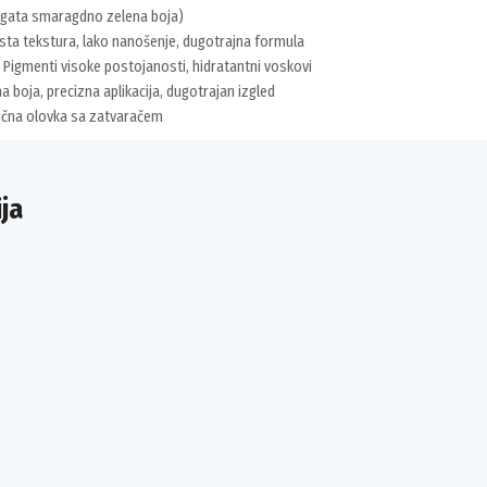
gata smaragdno zelena boja)
ta tekstura, lako nanošenje, dugotrajna formula
Pigmenti visoke postojanosti, hidratantni voskovi
a boja, precizna aplikacija, dugotrajan izgled
ična olovka sa zatvaračem
ja