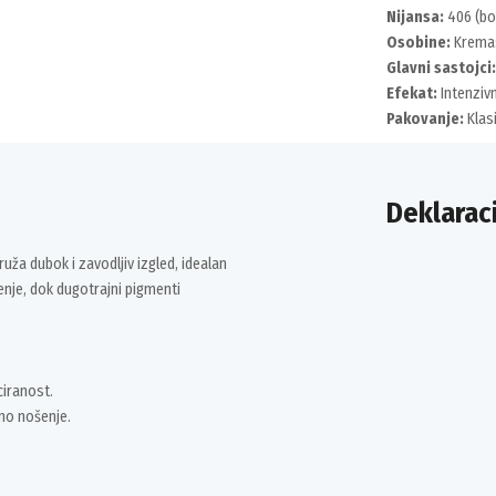
Nijansa:
406 (bo
Osobine:
Kremas
Glavni sastojci:
Efekat:
Intenzivn
Pakovanje:
Klas
Deklaraci
ža dubok i zavodljiv izgled, idealan
nje, dok dugotrajni pigmenti
ciranost.
no nošenje.