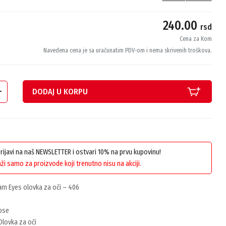
240.00
rsd
Cena za Kom
Navedena cena je sa uračunatim PDV-om i nema skrivenih troškova.
DODAJ U KORPU
 prijavi na naš NEWSLETTER i ostvari 10% na prvu kupovinu!
ži samo za proizvode koji trenutno nisu na akciji.
m Eyes olovka za oči – 406
ose
lovka za oči