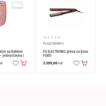
FG ELECTRONICS
lator sa kablom
FG ELECTRONIC presa za kosu
– jednostavna i
FS613
ilacija
2.399,00
sd
rsd