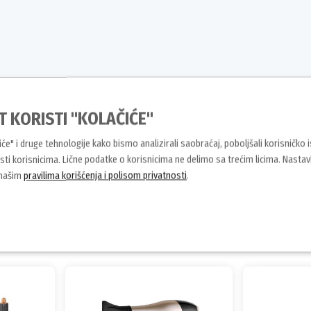
T KORISTI "KOLAČIĆE"
1 FS 6330 i svakog dana kreirajte
čiće" i druge tehnologije kako bismo analizirali saobraćaj, poboljšali korisničko 
ti korisnicima. Lične podatke o korisnicima ne delimo sa trećim licima. Nasta
 našim
pravilima korišćenja i polisom privatnosti
.
Slični proizvodi