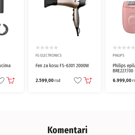
FG ELECTRONICS
PHILIPS
avcima
Fen za kosu FS-6301 2000W
Philips epi
BRE227/00 
efikasna ep
2.599,00
6.999,00
rsd
r
Komentari