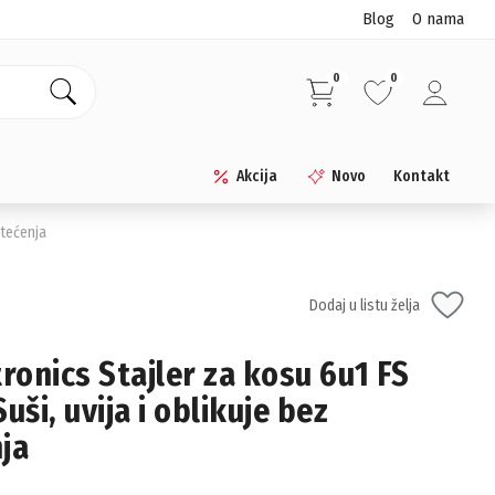
Blog
O nama
0
0
Akcija
Novo
Kontakt
štećenja
Dodaj u listu želja
tronics Stajler za kosu 6u1 FS
uši, uvija i oblikuje bez
ja