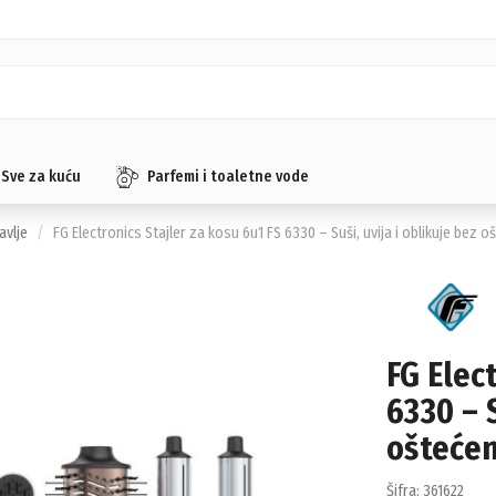
Sve za kuću
Parfemi i toaletne vode
avlje
FG Electronics Stajler za kosu 6u1 FS 6330 – Suši, uvija i oblikuje bez o
FG Elec
6330 – S
oštećen
Šifra:
361622