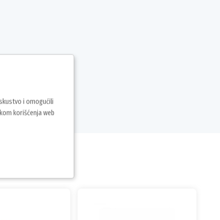
iskustvo i omogućili
vkom korišćenja web