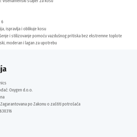
a
: Višenamenski stajler za kosu
: 6
vija, ispravlja i oblikuje kosu
ušenje i stilizovanje pomoću vazdušnog pritiska bez ekstremne toplote
ski, moderan i lagan za upotrebu
ja
nics
ođač: Oxygen d.o.o.
ina
 Zagarantovana po Zakonu o zaštiti potrošača
630316