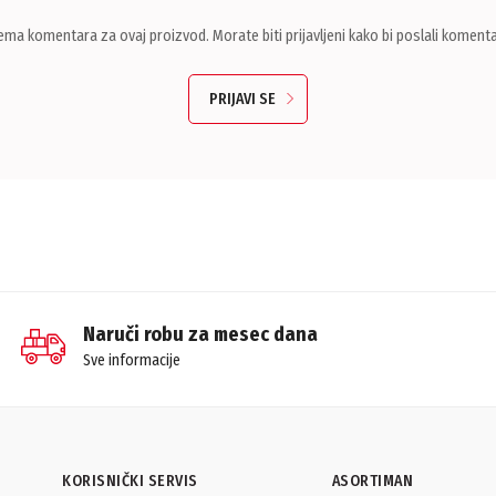
ema komentara za ovaj proizvod. Morate biti prijavljeni kako bi poslali komenta
PRIJAVI SE
Naruči robu za mesec dana
Sve informacije
KORISNIČKI SERVIS
ASORTIMAN