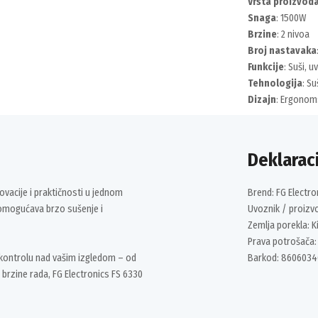
Vrsta proizvod
Snaga
: 1500W
Brzine
: 2 nivoa
Broj nastavaka
Funkcije
: Suši, u
Tehnologija
: S
Dizajn
: Ergonom
Deklaraci
ovacije i praktičnosti u jednom
Brend: FG Electro
 omogućava brzo sušenje i
Uvoznik / proizv
Zemlja porekla: K
Prava potrošača:
 kontrolu nad vašim izgledom – od
Barkod: 8606034
brzine rada, FG Electronics FS 6330