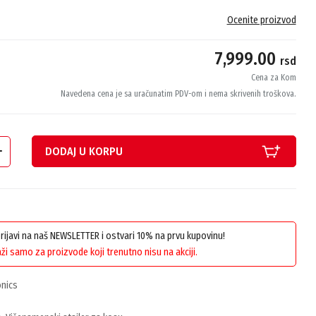
Ocenite proizvod
7,999.00
rsd
Cena za Kom
Navedena cena je sa uračunatim PDV-om i nema skrivenih troškova.
DODAJ U KORPU
 prijavi na naš NEWSLETTER i ostvari 10% na prvu kupovinu!
ži samo za proizvode koji trenutno nisu na akciji.
onics