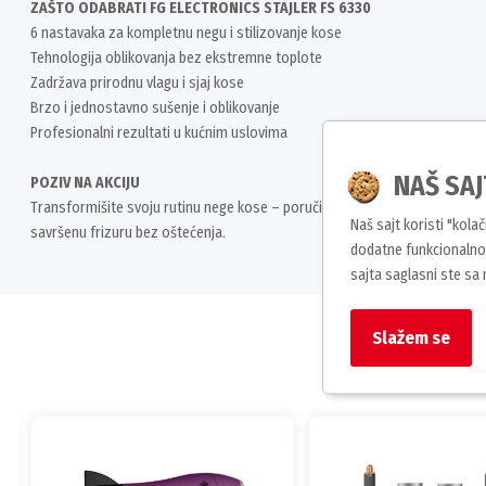
ZAŠTO ODABRATI FG ELECTRONICS STAJLER FS 6330
6 nastavaka za kompletnu negu i stilizovanje kose
Tehnologija oblikovanja bez ekstremne toplote
Zadržava prirodnu vlagu i sjaj kose
Brzo i jednostavno sušenje i oblikovanje
Profesionalni rezultati u kućnim uslovima
NAŠ SAJ
POZIV NA AKCIJU
Transformišite svoju rutinu nege kose – poručite FG Electronics stajler 6u
Naš sajt koristi "kola
savršenu frizuru bez oštećenja.
dodatne funkcionalnos
sajta saglasni ste sa
Slažem se