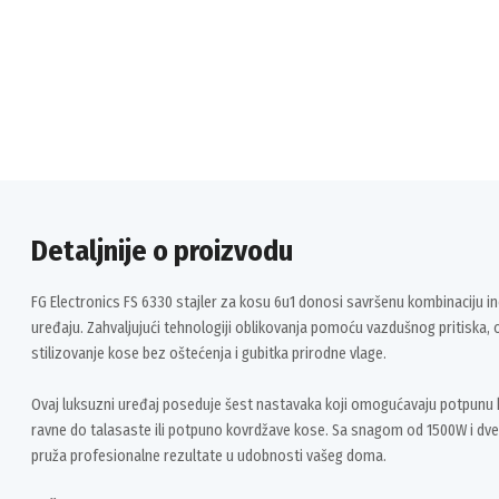
Detaljnije o proizvodu
FG Electronics FS 6330 stajler za kosu 6u1 donosi savršenu kombinaciju in
uređaju. Zahvaljujući tehnologiji oblikovanja pomoću vazdušnog pritiska,
stilizovanje kose bez oštećenja i gubitka prirodne vlage.
Ovaj luksuzni uređaj poseduje šest nastavaka koji omogućavaju potpunu
ravne do talasaste ili potpuno kovrdžave kose. Sa snagom od 1500W i dve 
pruža profesionalne rezultate u udobnosti vašeg doma.