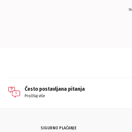
N
Često postavljana pitanja
Pročitaj više
SIGURNO PLAĆANJE