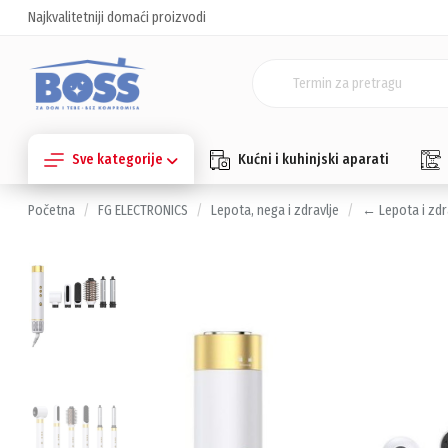
Najkvalitetniji domaći proizvodi
Sve kategorije
Kućni i kuhinjski aparati
Početna
FG ELECTRONICS
Lepota, nega i zdravlje
← Lepota i zdr