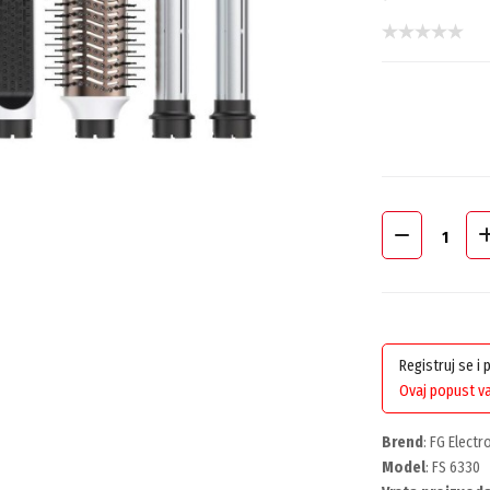
Registruj se i
Ovaj popust va
Brend
: FG Electr
Model
: FS 6330