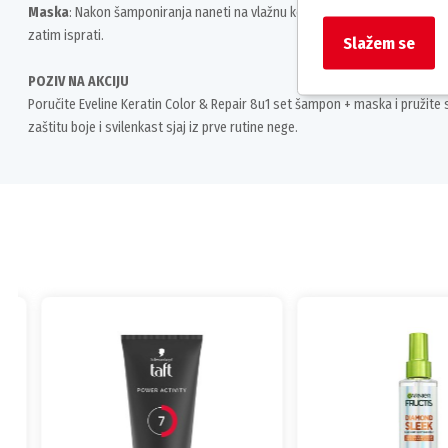
Maska
: Nakon šamponiranja naneti na vlažnu kosu, rasporediti duž cele du
zatim isprati.
Slažem se
POZIV NA AKCIJU
Poručite Eveline Keratin Color & Repair 8u1 set šampon + maska i pružite 
zaštitu boje i svilenkast sjaj iz prve rutine nege.