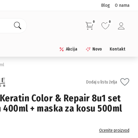
Blog
O nama
0
0
Akcija
Novo
Kontakt
0ml
Dodaj u listu želja
 Keratin Color & Repair 8u1 set
 400ml + maska za kosu 500ml
Ocenite proizvod