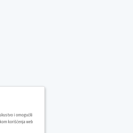
iskustvo i omogućili
vkom korišćenja web