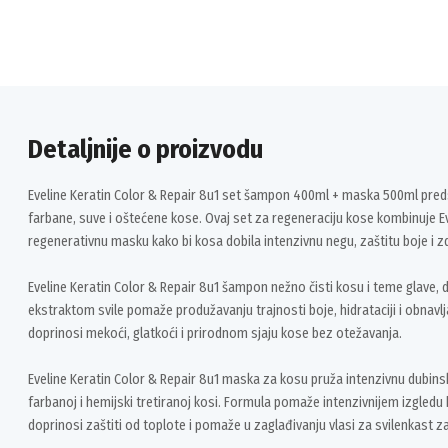
Detaljnije o proizvodu
Eveline Keratin Color & Repair 8u1 set šampon 400ml + maska 500ml pred
farbane, suve i oštećene kose. Ovaj set za regeneraciju kose kombinuje E
regenerativnu masku kako bi kosa dobila intenzivnu negu, zaštitu boje i zdr
Eveline Keratin Color & Repair 8u1 šampon nežno čisti kosu i teme glave,
ekstraktom svile pomaže produžavanju trajnosti boje, hidrataciji i obnav
doprinosi mekoći, glatkoći i prirodnom sjaju kose bez otežavanja.
Eveline Keratin Color & Repair 8u1 maska za kosu pruža intenzivnu dubins
farbanoj i hemijski tretiranoj kosi. Formula pomaže intenzivnijem izgledu 
doprinosi zaštiti od toplote i pomaže u zaglađivanju vlasi za svilenkast za