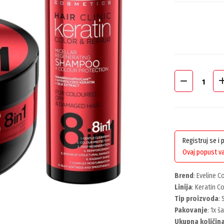
Registruj se i
Ovaj popust va
Brend
: Eveline 
Linija
: Keratin C
Tip proizvoda
:
Pakovanje
: 1x 
Ukupna količin