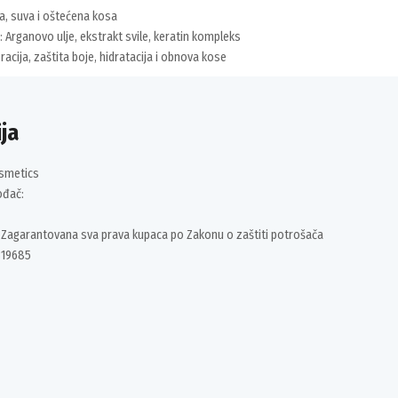
na, suva i oštećena kosa
: Arganovo ulje, ekstrakt svile, keratin kompleks
racija, zaštita boje, hidratacija i obnova kose
ja
osmetics
ođač:
 Zagarantovana sva prava kupaca po Zakonu o zaštiti potrošača
319685