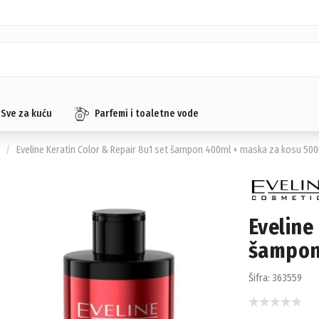
Sve za kuću
Parfemi i toaletne vode
e
Eveline Keratin Color & Repair 8u1 set šampon 400ml + maska za kosu 50
Eveline
šampon
Šifra:
363559