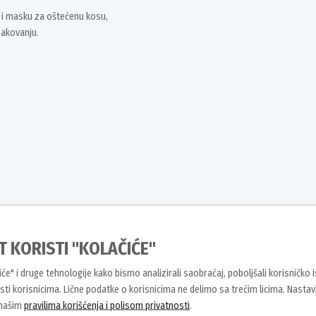
n i masku za oštećenu kosu,
pakovanju.
T KORISTI "KOLAČIĆE"
čiće" i druge tehnologije kako bismo analizirali saobraćaj, poboljšali korisničko 
ti korisnicima. Lične podatke o korisnicima ne delimo sa trećim licima. Nasta
 temeljno isprati.
 našim
pravilima korišćenja i polisom privatnosti
.