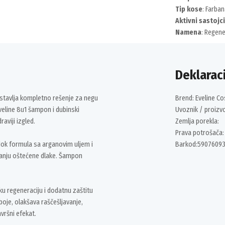
Tip kose
: Farba
Aktivni sastojci
Namena
: Regene
Deklaraci
stavlja kompletno rešenje za negu
Brend: Eveline C
veline 8u1 šampon i dubinski
Uvoznik / proizv
aviji izgled.
Zemlja porekla:
Prava potrošača:
 dok formula sa arganovim uljem i
Barkod:5907609
ljanju oštećene dlake. Šampon
ku regeneraciju i dodatnu zaštitu
boje, olakšava raščešljavanje,
vršni efekat.