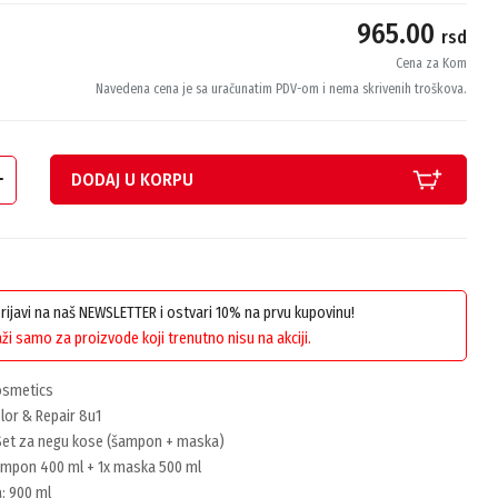
965.00
rsd
Cena za Kom
Navedena cena je sa uračunatim PDV-om i nema skrivenih troškova.
DODAJ U KORPU
 prijavi na naš NEWSLETTER i ostvari 10% na prvu kupovinu!
ži samo za proizvode koji trenutno nisu na akciji.
Cosmetics
olor & Repair 8u1
 Set za negu kose (šampon + maska)
šampon 400 ml + 1x maska 500 ml
a
: 900 ml