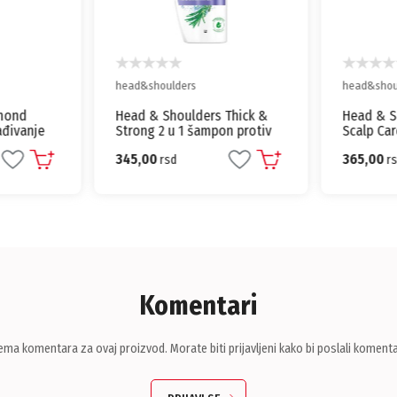
head&shoulders
head&should
ond
Head & Shoulders Thick &
Head & Sho
ivanje
Strong 2 u 1 šampon protiv
Scalp Care
lote
peruti 400ml
peruti za o
345,00
365,00
rsd
330ml
rsd
Komentari
ema komentara za ovaj proizvod. Morate biti prijavljeni kako bi poslali komenta