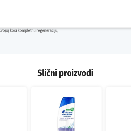
žine, ostaviti nekoliko minuta i
svojoj kosi kompletnu regeneraciju,
Slični proizvodi