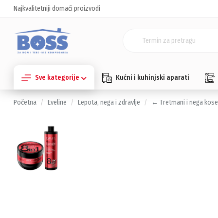
Najkvalitetniji domaći proizvodi
Sve kategorije
Kućni i kuhinjski aparati
Početna
Eveline
Lepota, nega i zdravlje
← Tretmani i nega kos