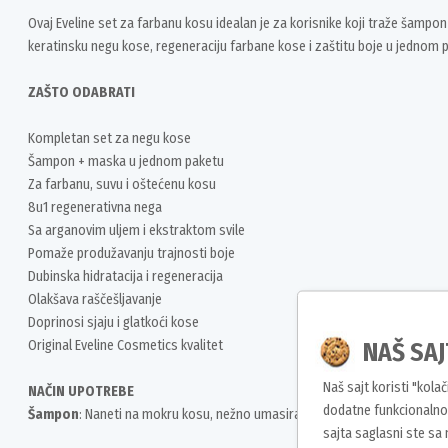
Ovaj Eveline set za farbanu kosu idealan je za korisnike koji traže šampo
keratinsku negu kose, regeneraciju farbane kose i zaštitu boje u jednom 
ZAŠTO ODABRATI
Kompletan set za negu kose
Šampon + maska u jednom paketu
Za farbanu, suvu i oštećenu kosu
8u1 regenerativna nega
Sa arganovim uljem i ekstraktom svile
Pomaže produžavanju trajnosti boje
Dubinska hidratacija i regeneracija
Olakšava raščešljavanje
Doprinosi sjaju i glatkoći kose
NAŠ SAJ
Original Eveline Cosmetics kvalitet
Naš sajt koristi "kola
NAČIN UPOTREBE
dodatne funkcionalnos
Šampon
: Naneti na mokru kosu, nežno umasirati do stvaranja pene, zatim
sajta saglasni ste sa