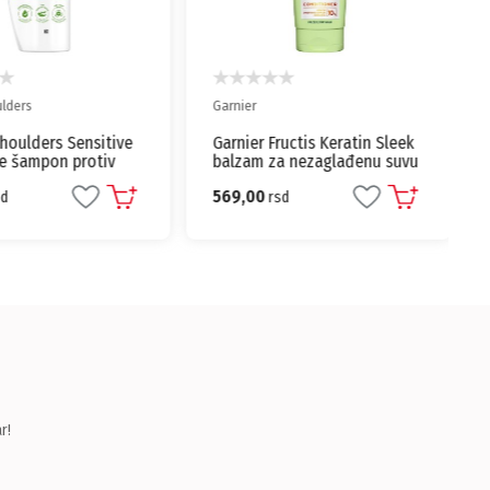
ers
Garnier
ulders Sensitive
Garnier Fructis Keratin Sleek
 šampon protiv
balzam za nezaglađenu suvu
setljivu kožu glave
kosu 200ml
569,00
rsd
r!