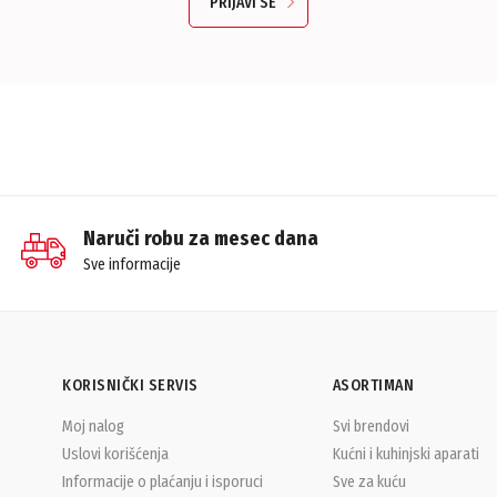
PRIJAVI SE
Naruči robu za mesec dana
Sve informacije
KORISNIČKI SERVIS
ASORTIMAN
Moj nalog
Svi brendovi
Uslovi korišćenja
Kućni i kuhinjski aparati
Informacije o plaćanju i isporuci
Sve za kuću