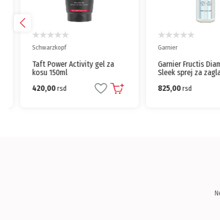
Schwarzkopf
Garnier
Taft Power Activity gel za
Garnier Fructis Diam
kosu 150ml
Sleek sprej za zaglađ
kose i zaštitu od top
420,00
825,00
rsd
150ml
rsd
N