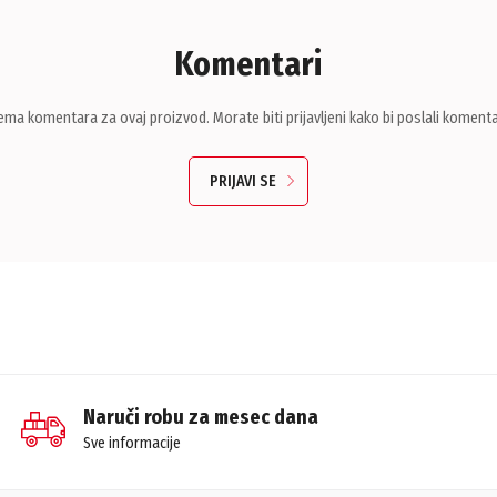
Komentari
ema komentara za ovaj proizvod. Morate biti prijavljeni kako bi poslali komenta
PRIJAVI SE
Naruči robu za mesec dana
Sve informacije