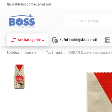
Najkvalitetniji domaći proizvodi
Sve kategorije
Kućni i kuhinjski aparati
Početna
doncafe
← Topli napici
DONCAFE Džezverska domaća k