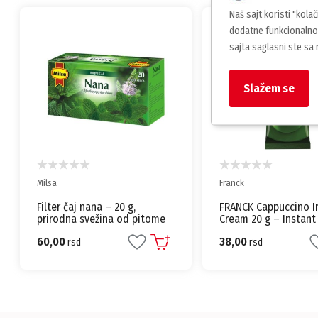
Naš sajt koristi "kola
dodatne funkcionalnos
sajta saglasni ste sa
Slažem se
Franck
Nescafe
FRANCK Cappuccino Irish
NESCAFÉ Choco Capp
Cream 20 g – Instant Kafa sa
Instant Kafa sa Kaka
Irskom Aromom
Kremastom Penom
38,00
55,00
rsd
rsd