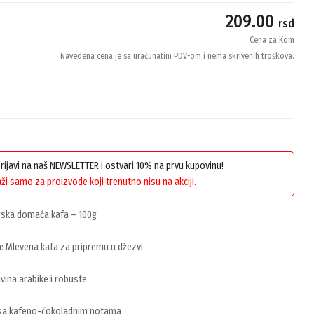
209.00
rsd
Cena za Kom
Navedena cena je sa uračunatim PDV-om i nema skrivenih troškova.
 prijavi na naš NEWSLETTER i ostvari 10% na prvu kupovinu!
ži samo za proizvode koji trenutno nisu na akciji.
ska domaća kafa – 100g
a
: Mlevena kafa za pripremu u džezvi
vina arabike i robuste
 sa kafeno-čokoladnim notama