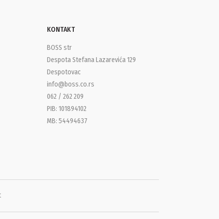
KONTAKT
BOSS str
Despota Stefana Lazarevića 129
Despotovac
info@boss.co.rs
062 / 262 209
PIB: 101894102
MB: 54494637
t