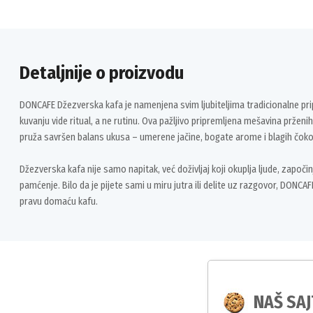
Detaljnije o proizvodu
DONCAFE Džezverska kafa je namenjena svim ljubiteljima tradicionalne p
kuvanju vide ritual, a ne rutinu. Ova pažljivo pripremljena mešavina prženi
pruža savršen balans ukusa – umerene jačine, bogate arome i blagih čoko
Džezverska kafa nije samo napitak, već doživljaj koji okuplja ljude, započi
pamćenje. Bilo da je pijete sami u miru jutra ili delite uz razgovor, DONC
pravu domaću kafu.
NAŠ SAJ