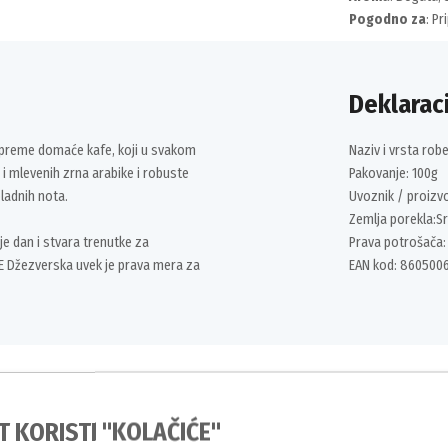
Pogodno za
: P
Deklaraci
ripreme domaće kafe, koji u svakom
Naziv i vrsta ro
h i mlevenih zrna arabike i robuste
Pakovanje: 100g
ladnih nota.
Uvoznik / proizvo
Zemlja porekla:Sr
nje dan i stvara trenutke za
Prava potrošača:
AFE Džezverska uvek je prava mera za
EAN kod: 860500
Slični proizvodi
T KORISTI "KOLAČIĆE"