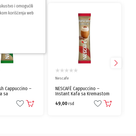
iskustvo i omogućili
vkom korišćenja web
Lavazza
ppuccino –
Kafa Qualità Oro 250g
fa sa Kremastom
Lavazza mlevena 100%
esicama
Arabika Italija
1.399,00
rsd