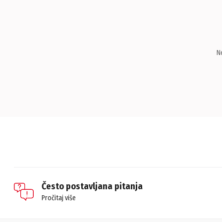
N
Često postavljana pitanja
Pročitaj više