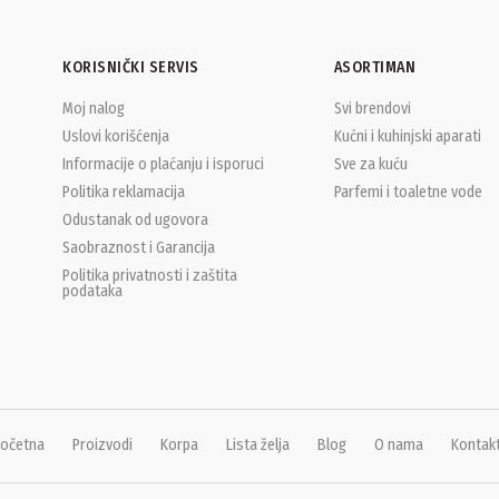
KORISNIČKI SERVIS
ASORTIMAN
Moj nalog
Svi brendovi
Uslovi korišćenja
Kućni i kuhinjski aparati
Informacije o plaćanju i isporuci
Sve za kuću
Politika reklamacija
Parfemi i toaletne vode
Odustanak od ugovora
Saobraznost i Garancija
Politika privatnosti i zaštita
podataka
očetna
Proizvodi
Korpa
Lista želja
Blog
O nama
Kontak