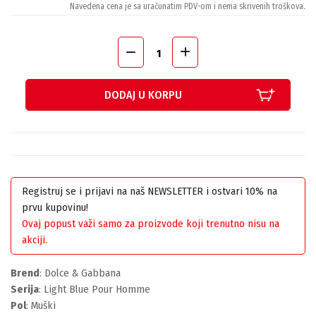
Navedena cena je sa uračunatim PDV-om i nema skrivenih troškova.
DODAJ U KORPU
Registruj se i prijavi na naš NEWSLETTER i ostvari 10% na
prvu kupovinu!
Ovaj popust važi samo za proizvode koji trenutno nisu na
akciji.
Brend
: Dolce & Gabbana
Serija
: Light Blue Pour Homme
Pol
: Muški