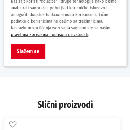
Naš sajt koristi "kolačiće" i druge tehnologije kako bismo
Deklaracija
analizirali saobraćaj, poboljšali korisničko iskustvo i
omogućili dodatne funkcionalnosti korisnicima. Lične
Brend: Dolce & Gabbana
podatke o korisnicima ne delimo sa trećim licima.
Uvoznik / proizvođač:
Nastavkom korišćenja web sajta saglasni ste sa našim
Zemlja porekla:EU
pravilima korišćenja i polisom privatnosti
.
Prava potrošača: Zagarantovana sva prava kupaca po Zakonu o
zaštiti potrošača
Slažem se
Barkod:8057971187461
Slični proizvodi