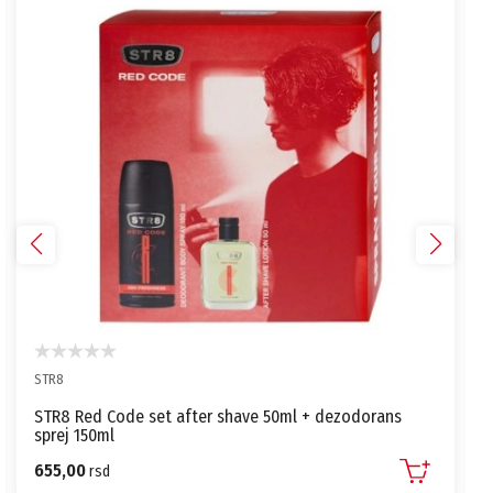
STR8
STR8 Red Code set after shave 50ml + dezodorans
sprej 150ml
655,00
rsd