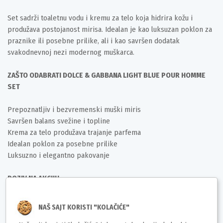
Set sadrži toaletnu vodu i kremu za telo koja hidrira kožu i
produžava postojanost mirisa. Idealan je kao luksuzan poklon za
praznike ili posebne prilike, ali i kao savršen dodatak
svakodnevnoj nezi modernog muškarca.
ZAŠTO ODABRATI DOLCE & GABBANA LIGHT BLUE POUR HOMME
SET
Prepoznatljiv i bezvremenski muški miris
Savršen balans svežine i topline
Krema za telo produžava trajanje parfema
Idealan poklon za posebne prilike
Luksuzno i elegantno pakovanje
POZIV NA AKCIJU
Izaberite Dolce & Gabbana Light Blue Pour Homme poklon set i
NAŠ SAJT KORISTI "KOLAČIĆE"
poklonite dozu mediteranske elegancije i muževne svežine.