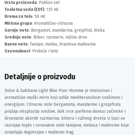
Vrsta proizvoda
: Poklon set
Toaletna voda (EDT)
: 125 ml
Krema za telo
: 50 ml
Mirisna grupa
: Aromatično-citrusna
Gornje note
: Bergamot, mandarina, grejpfrut, kleka
Srednje note
: Biber, ruzmarin, ružino drvo
Bazne note
: Tamjan, mošus, hrastova mahovina
Sezonalnost
: Proleće i leto
Detaljnije o proizvodu
Dolce & Gabbana Light Blue Pour Homme je intenzivan i
aromatičan muški miris koji odiše mediteranskom svežinom i
energijom. Citrusne note bergamota, mandarine i grejpfruta
pružaju eksploziju svežine, dok srce parfema donosi začinske i
drvenaste akorde ruzmarina, bibera i ružinog drveta. U bazi se
razvijaju tople i senzualne note tamjana, mošusa i mahovine koje
ostavljaju dugotrajan i muževan trag.