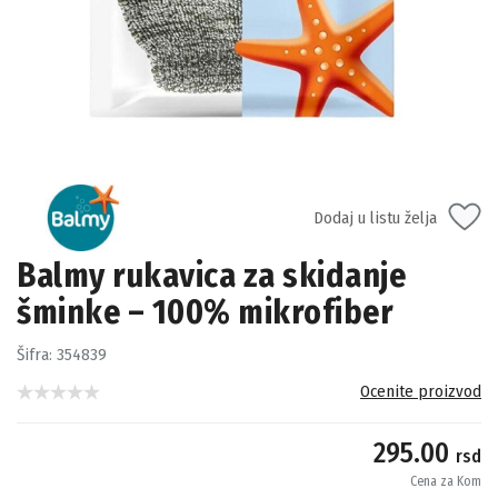
Dodaj u listu želja
Balmy rukavica za skidanje
šminke – 100% mikrofiber
Šifra:
354839
Ocenite proizvod
295.00
rsd
Cena za Kom