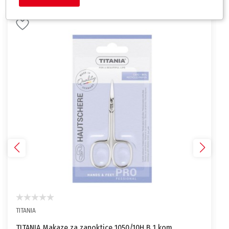
TITANIA
TITANIA Makaze za zanoktice 1050/10H B 1 kom