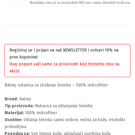
Navedena cena je sa uračunatim PDV-om i nema skrivenih troškova.
Registruj se i prijavi na naš NEWSLETTER i ostvari 10% na
prvu kupovinu!
Ovaj popust važi samo za proizvode koji trenutno nisu na
akciji.
Balmy rukavica za skidanje šminke – 100% mikrofiber
Brend:
Balmy
Tip proizvoda:
Rukavica za uklanjanje šminke
Materijal:
100% mikrofiber
Osobine:
Uklanja šminku samo vodom, nežna za kožu, ekološki
prihvatljiva
Pogodna za:
Sve tipove kože, uključujući osetljivu kožu