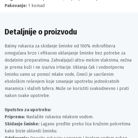
Pakovanje:
1 komad
Detaljnije o proizvodu
Balmy rukavica za skidanje šminke od 100% mikrofibera
omogućava brzo i efikasno uklanjanje šminke bez potrebe za
dodatnim preparatima. Zahvaljujući ultra-mekim vlaknima, nežna
je prema koži i ne izaziva iritacije. Uklanja čak i vodootpornu
šminku samo uz pomoć mlake vode, čineći je savršenim
ekološkim rešenjem koje smanjuje upotrebu jednokratnih
maramica i vlažnih tufera. Može se koristiti svakodnevno i prati
nakon svake upotrebe.
Uputstvo za upotrebu:
Priprema:
Navlažite rukavicu mlakom vodom.
Skidanje šminke:
Lagano pređite preko lica kružnim pokretima
kako biste uklonili šminku.