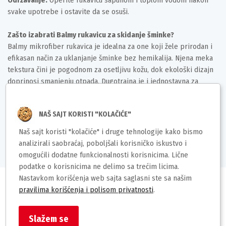
Održavanje:
Operite rukavicu sapunom i toplom vodom nakon
svake upotrebe i ostavite da se osuši.
Zašto izabrati Balmy rukavicu za skidanje šminke?
Balmy mikrofiber rukavica je idealna za one koji žele prirodan i
efikasan način za uklanjanje šminke bez hemikalija. Njena meka
tekstura čini je pogodnom za osetljivu kožu, dok ekološki dizajn
doprinosi smanjenju otpada. Dugotrajna je i jednostavna za
održavanje, čineći je neizostavnim delom svakodnevne beauty
rutine.
NAŠ SAJT KORISTI "KOLAČIĆE"
Deklaracija
Naš sajt koristi "kolačiće" i druge tehnologije kako bismo
analizirali saobraćaj, poboljšali korisničko iskustvo i
omogućili dodatne funkcionalnosti korisnicima. Lične
podatke o korisnicima ne delimo sa trećim licima.
Nastavkom korišćenja web sajta saglasni ste sa našim
pravilima korišćenja i polisom privatnosti
.
Slični proizvodi
Slažem se