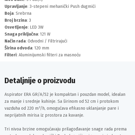
Upravljanje
: 3-stepeni mehanički Push dugmići
Boja
: Srebrna
Broj brzina
: 3
Osvetljenje
: LED 3W
Snaga priključna
: 121 W
Način rada
: Odvodni / Filtrirajući
Širina odvoda
: 120 mm
Filteri
: Aluminijumski filteri za masnoću
Detaljnije o proizvodu
Aspirator ERA GR/A/52 je kompaktan i pouzdan model, idealan
za manje i srednje kuhinje. Sa širinom od 52 cm i protokom
vazduha od 220 m³/h, omogućava efikasno uklanjanje pare i
neprijatnih mirisa iz prostora za kuvanje.
Tri nivoa brzine omogućavaju prilagođavanje snage rada prema