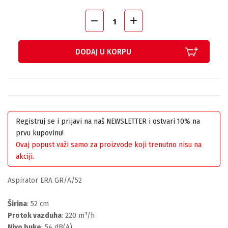
DODAJ U KORPU
Registruj se i prijavi na naš NEWSLETTER i ostvari 10% na
prvu kupovinu!
Ovaj popust važi samo za proizvode koji trenutno nisu na
akciji.
Aspirator ERA GR/A/52
Širina
: 52 cm
Protok vazduha
: 220 m³/h
Nivo buke
: 54 dB(A)