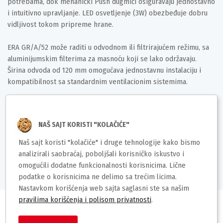
potrebama, dok mehanički Push dugmići osiguravaju jednostavno
i intuitivno upravljanje. LED osvetljenje (3W) obezbeđuje dobru
vidljivost tokom pripreme hrane.
ERA GR/A/52 može raditi u odvodnom ili filtrirajućem režimu, sa
aluminijumskim filterima za masnoću koji se lako održavaju.
Širina odvoda od 120 mm omogućava jednostavnu instalaciju i
kompatibilnost sa standardnim ventilacionim sistemima.
Zahvaljujući svom modernom dizajnu, niskoj buci i energetski
efikasnom radu, ovaj aspirator je idealan izbor za kuhinje koje
NAŠ SAJT KORISTI "KOLAČIĆE"
zahtevaju praktičnost i pouzdanost.
Naš sajt koristi "kolačiće" i druge tehnologije kako bismo
Deklaracija
analizirali saobraćaj, poboljšali korisničko iskustvo i
omogućili dodatne funkcionalnosti korisnicima. Lične
podatke o korisnicima ne delimo sa trećim licima.
Nastavkom korišćenja web sajta saglasni ste sa našim
pravilima korišćenja i polisom privatnosti
.