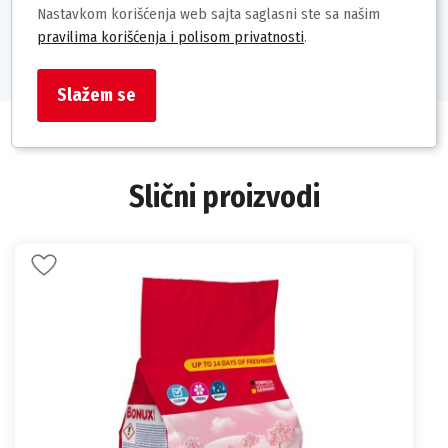
Nastavkom korišćenja web sajta saglasni ste sa našim
Barkod: 8700216804950
pravilima korišćenja i polisom privatnosti
.
Slažem se
Slični proizvodi