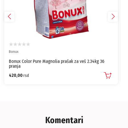
Bonux
Bonux Color Pure Magnolia prašak za veš 2.34kg 36
pranja
420,00
rsd
Komentari