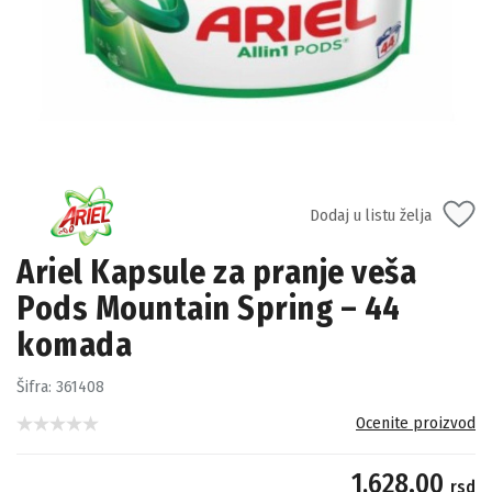
Dodaj u listu želja
Ariel Kapsule za pranje veša
Pods Mountain Spring – 44
komada
Šifra:
361408
Ocenite proizvod
1,628.00
rsd