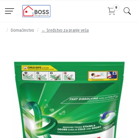
0
Domaćinstvo
← Sredstvo za pranje veša