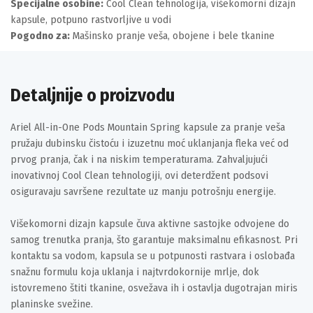
Specijalne osobine:
Cool Clean tehnologija, višekomorni dizajn
kapsule, potpuno rastvorljive u vodi
Pogodno za:
Mašinsko pranje veša, obojene i bele tkanine
Detaljnije o proizvodu
Ariel All-in-One Pods Mountain Spring kapsule za pranje veša
pružaju dubinsku čistoću i izuzetnu moć uklanjanja fleka već od
prvog pranja, čak i na niskim temperaturama. Zahvaljujući
inovativnoj Cool Clean tehnologiji, ovi deterdžent podsovi
osiguravaju savršene rezultate uz manju potrošnju energije.
Višekomorni dizajn kapsule čuva aktivne sastojke odvojene do
samog trenutka pranja, što garantuje maksimalnu efikasnost. Pri
kontaktu sa vodom, kapsula se u potpunosti rastvara i oslobađa
snažnu formulu koja uklanja i najtvrdokornije mrlje, dok
istovremeno štiti tkanine, osvežava ih i ostavlja dugotrajan miris
planinske svežine.