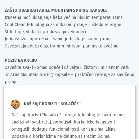
ZAŠTO ODABRATI ARIEL MOUNTAIN SPRING KAPSULE
Izuzetna moć uklanjanja fleka već na niskim temperaturama
Cool Clean tehnologija za efikasno pranje i uštedu energije
Štite boje, vlakna i produžavaju vek odeće
Jednostavna upotreba – samo jedna kapsula po pranju
Osvežavaju odeću dugotrajnim mirisom planinske svežine
POZIV NA AKCIJU
Osvežite svaki komad odeće i uživajte u čistom i mirisnom vešu
uz Ariel Mountain Spring kapsule – praktično rešenje za savršeno
pranje.
Deklaracija
NAŠ SAJT KORISTI "KOLAČIĆE"
Brend: Ariel
Naš sajt koristi "kolačiće" i druge tehnologije kako bismo
Uvoznik / proizvođač: Procter & Gamble doo
analizirali saobraćaj, poboljšali korisničko iskustvo i
Zemlja porekla: EU
omogućili dodatne funkcionalnosti korisnicima. Lične
Prava potrošača: Zagarantovana sva prava kupaca po osnovu
podatke o korisnicima ne delimo sa trećim licima.
Zakona o zaštiti potrošača