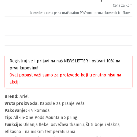
Cena za Kom
Navedena cena je sa uračunatim PDV-om i nema skrivenih troškova.
Registruj se i prijavi na naš NEWSLETTER i ostvari 10% na
prvu kupovinu!
Ovaj popust važi samo za proizvode koji trenutno nisu na
akciji.
Brend:
Ariel
Vrsta proizvoda:
Kapsule za pranje veša
Pakovanje:
44 komada
Tip:
All-in-One Pods Mountain Spring
Funkcije:
Uklanja fleke, osvežava tkaninu, štiti boje i vlakna,
efikasno i na niskim temperaturama