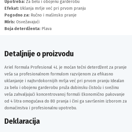
Upotreba:
Za belu i obojenu garderobu
Efekat:
Uklanja mrlje već pri prvom pranju
Pogodno za:
Ručno i mašinsko pranje
Miris:
Osvežavajući
Boja deterdženta:
Plava
Detaljnije o proizvodu
Ariel Formula Profesional 4L je moćan tečni deterdžent za pranje
veša sa profesionalnom formulom razvijenom za efikasno
uklanjanje i najtvrdokornijih mrlja već pri prvom pranju Idealan
za belu i obojenu garderobu pruža dubinsku čistoću i svežinu
veša zahvaljujući koncentrovanoj formuli Ekonomično pakovanje
od 4 litra omogućava do 80 pranja i čini ga savršenim izborom za
domaćinstva i profesionalnu upotrebu.
Deklaracija