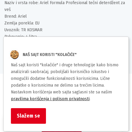
Naziv i vrsta robe: Ariel Formula Profesional tečni deterdžent za
veš
Brend: Ariel
Zemlja porekla: EU
Uvoznik: TR KOSMAR
Pakovanje: 4 litra
Broj pranja: 80
Barkod: 8006540966044
NAŠ SAJT KORISTI "KOLAČIĆE"
Naš sajt koristi "kolačiće" i druge tehnologije kako bismo
analizirali saobraćaj, poboljšali korisničko iskustvo i
omogućili dodatne funkcionalnosti korisnicima. Lične
podatke o korisnicima ne delimo sa trećim licima.
Nastavkom korišćenja web sajta saglasni ste sa našim
pravilima korišćenja i polisom privatnosti
.
Slični proizvodi
Slažem se