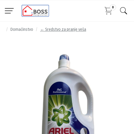
0
Domaćinstvo
← Sredstvo za pranje veša