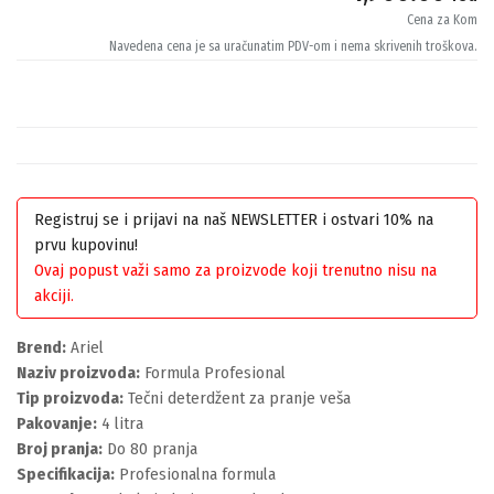
Cena za Kom
Navedena cena je sa uračunatim PDV-om i nema skrivenih troškova.
Registruj se i prijavi na naš NEWSLETTER i ostvari 10% na
prvu kupovinu!
Ovaj popust važi samo za proizvode koji trenutno nisu na
akciji.
Brend:
Ariel
Naziv proizvoda:
Formula Profesional
Tip proizvoda:
Tečni deterdžent za pranje veša
Pakovanje:
4 litra
Broj pranja:
Do 80 pranja
Specifikacija:
Profesionalna formula