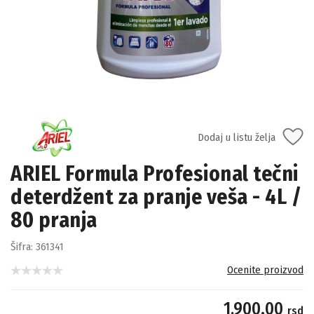
Dodaj u listu želja
ARIEL Formula Profesional tečni
deterdžent za pranje veša - 4L /
80 pranja
Šifra:
361341
Ocenite proizvod
1,900.00
rsd