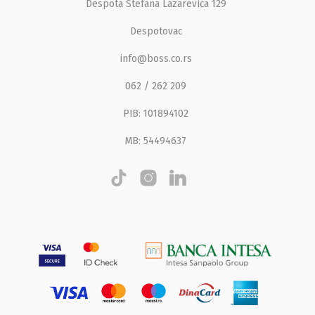
Despota Stefana Lazarevića 129
Despotovac
info@boss.co.rs
062 / 262 209
PIB: 101894102
MB: 54494637